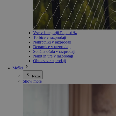
Vse v kategoriji Popusti %
Torbice v razprodaji
Nahrbtniki v razprodaji
Denarnice v razprodaji
Sončna očala v razprodaji
Nakit in ure v razprodaji
Obutev v razprodaji
Moški
Nazaj
Show more