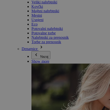
Veliki nahrbtniki
Kovčki
Majhni nahrbtniki
Mestni
Usnjeni
Eco
Potovalni nahrbtniki
Potovalne torbe
Nahrbtniki za prenosnik
Torbe za prenosnik
Denarnice
Nazaj
Show more