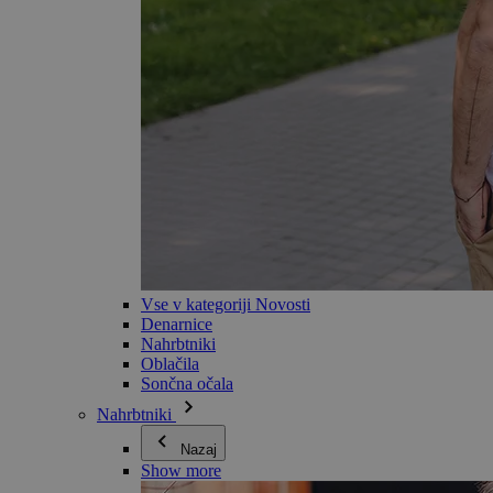
Vse v kategoriji Novosti
Denarnice
Nahrbtniki
Oblačila
Sončna očala
Nahrbtniki
Nazaj
Show more