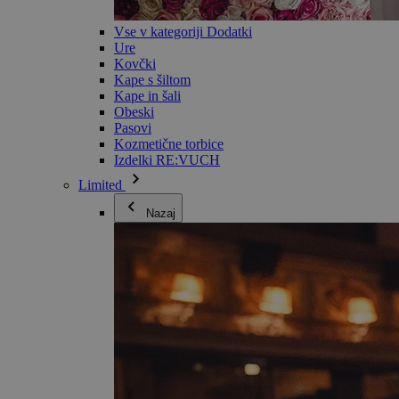
Vse v kategoriji Dodatki
Ure
Kovčki
Kape s šiltom
Kape in šali
Obeski
Pasovi
Kozmetične torbice
Izdelki RE:VUCH
Limited
Nazaj