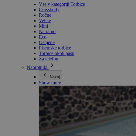
Vse v kategoriji Torbice
Crossbody
Ročne
Velike
Mini
Na ramo
Eco
Usnjene
Pisemske torbice
Torbice okoli pasu
Za telefon
Nahrbtniki
Nazaj
Show more