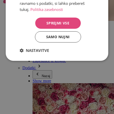
ravnamo s podatki, si lahko prebereš
tukaj.
Politika zasebnosti
SPREJMI VSE
Vse v kategoriji Nakit
Uhani
Zapestnice
SAMO NUJNI
Ogrlice
Kolekcija Adéle Pečlové
Srebro
NASTAVITVE
Nakit za pare
Ure
Zapestnice iz kroglic
Dodatki
Nazaj
Show more