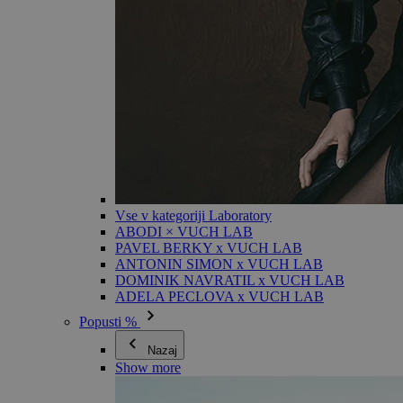
Vse v kategoriji Laboratory
ABODI × VUCH LAB
PAVEL BERKY x VUCH LAB
ANTONIN SIMON x VUCH LAB
DOMINIK NAVRATIL x VUCH LAB
ADELA PECLOVA x VUCH LAB
Popusti %
Nazaj
Show more