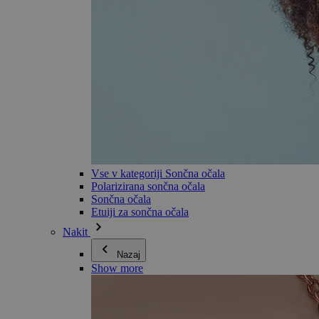
Vse v kategoriji Sončna očala
Polarizirana sončna očala
Sončna očala
Etuiji za sončna očala
Nakit
Nazaj
Show more