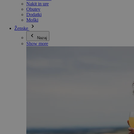
Nakit in ure
Obutev
Dodatki
Moški
Ženske
Nazaj
Show more