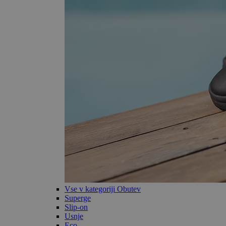
Vse v kategoriji Obutev
Superge
Slip-on
Usnje
Eco