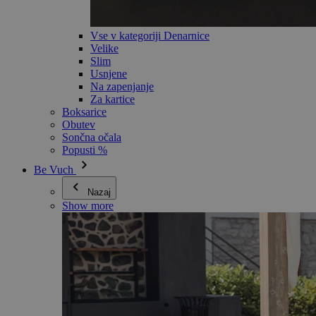
Vse v kategoriji Denarnice
Velike
Slim
Usnjene
Na zapenjanje
Za kartice
Boksarice
Obutev
Sončna očala
Popusti %
Be Vuch
Nazaj
Show more