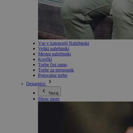
Vse v kategoriji Nahrbtniki
Veliki nahrbtniki
Mestni nahrbtniki
Kovčki
Torbe čez ramo
Torbe za prenosnik
Potovalne torbe
Denarnice
Nazaj
Show more