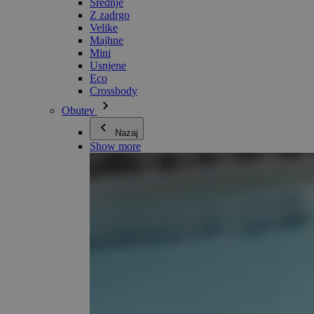
Srednje
Z zadrgo
Velike
Majhne
Mini
Usnjene
Eco
Crossbody
Obutev
Nazaj
Show more