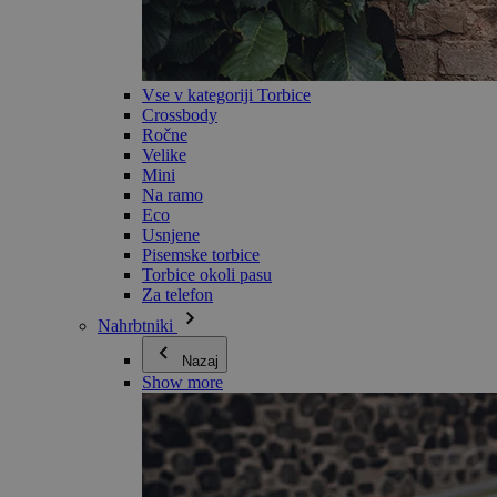
Vse v kategoriji Torbice
Crossbody
Ročne
Velike
Mini
Na ramo
Eco
Usnjene
Pisemske torbice
Torbice okoli pasu
Za telefon
Nahrbtniki
Nazaj
Show more