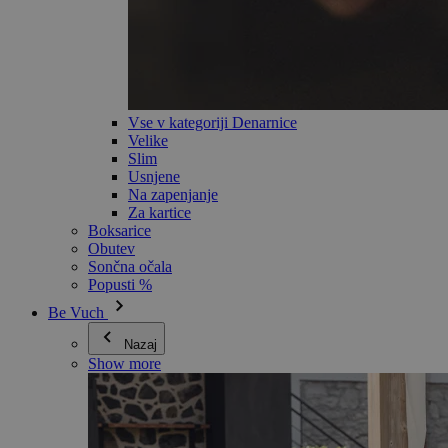
Vse v kategoriji Denarnice
Velike
Slim
Usnjene
Na zapenjanje
Za kartice
Boksarice
Obutev
Sončna očala
Popusti %
Be Vuch
Nazaj
Show more