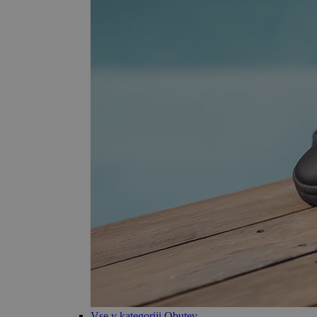
Vse v kategoriji Obutev