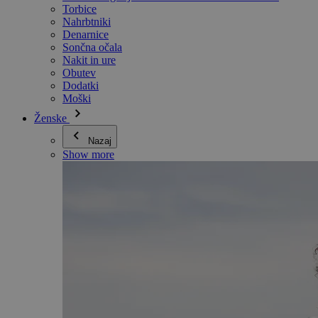
Torbice
Nahrbtniki
Denarnice
Sončna očala
Nakit in ure
Obutev
Dodatki
Moški
Ženske
Nazaj
Show more