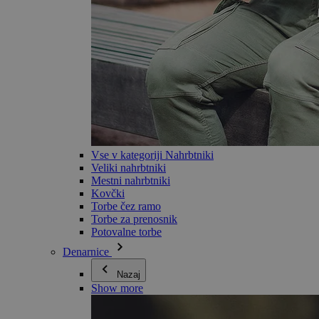
Vse v kategoriji Nahrbtniki
Veliki nahrbtniki
Mestni nahrbtniki
Kovčki
Torbe čez ramo
Torbe za prenosnik
Potovalne torbe
Denarnice
Nazaj
Show more