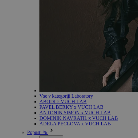
Vse v kategoriji Laboratory
ABODI × VUCH LAB
PAVEL BERKY x VUCH LAB
ANTONIN SIMON x VUCH LAB
DOMINIK NAVRATIL x VUCH LAB
ADELA PECLOVA x VUCH LAB
Popusti %