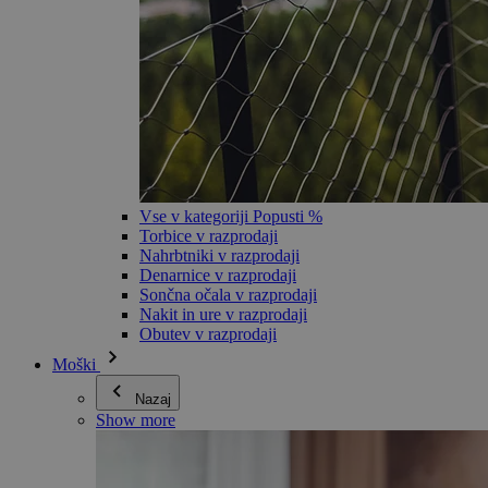
Vse v kategoriji Popusti %
Torbice v razprodaji
Nahrbtniki v razprodaji
Denarnice v razprodaji
Sončna očala v razprodaji
Nakit in ure v razprodaji
Obutev v razprodaji
Moški
Nazaj
Show more