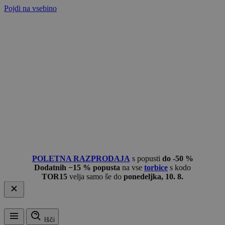
Pojdi na vsebino
POLETNA RAZPRODAJA
s popusti
do -50 %
Dodatnih −15 % popusta
na vse
torbice
s kodo
TOR15
velja samo še do
ponedeljka, 10. 8.
Išči