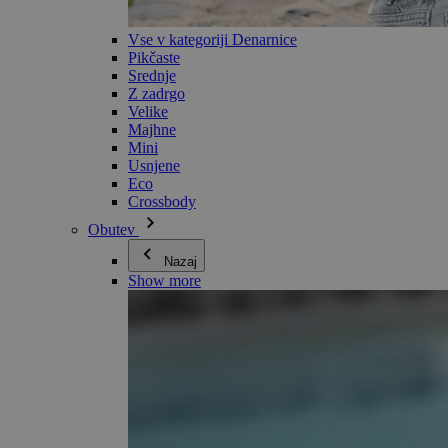
Vse v kategoriji Denarnice
Pikčaste
Srednje
Z zadrgo
Velike
Majhne
Mini
Usnjene
Eco
Crossbody
Obutev
Nazaj
Show more