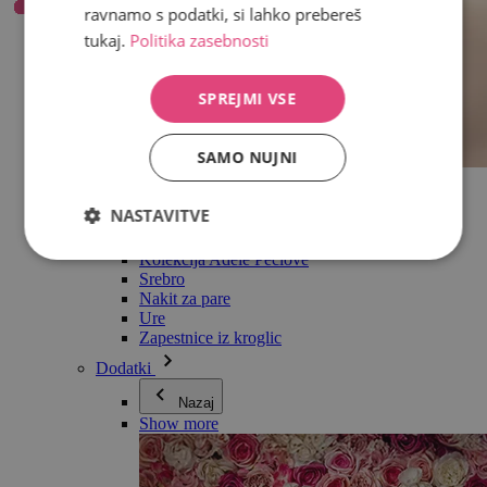
ravnamo s podatki, si lahko prebereš
tukaj.
Politika zasebnosti
SPREJMI VSE
SAMO NUJNI
Vse v kategoriji Nakit
Uhani
NASTAVITVE
Zapestnice
Ogrlice
Kolekcija Adéle Pečlové
Srebro
Nakit za pare
Ure
Zapestnice iz kroglic
Dodatki
Nazaj
Show more