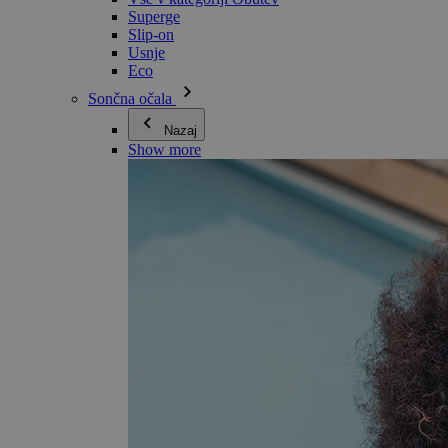
Superge
Slip-on
Usnje
Eco
Sončna očala
Nazaj
Show more