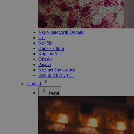
Vse v kategoriji Dodatki
Ure
Kovčki
Kape s šiltom
Kape in šali
Obeski
Pasovi
Kozmetične torbice
Izdelki RE:VUCH
Limited
Nazaj