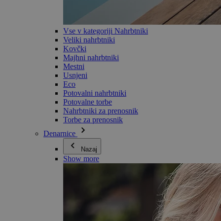
Vse v kategoriji Nahrbtniki
Veliki nahrbtniki
Kovčki
Majhni nahrbtniki
Mestni
Usnjeni
Eco
Potovalni nahrbtniki
Potovalne torbe
Nahrbtniki za prenosnik
Torbe za prenosnik
Denarnice
Nazaj
Show more