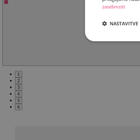
zasebnosti
NASTAVITVE
1
2
3
4
5
6