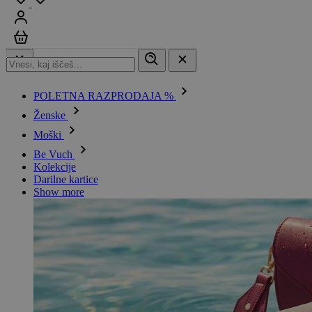
Prijavi se
Košarica
POLETNA RAZPRODAJA %
Ženske
Moški
Be Vuch
Kolekcije
Darilne kartice
Show more