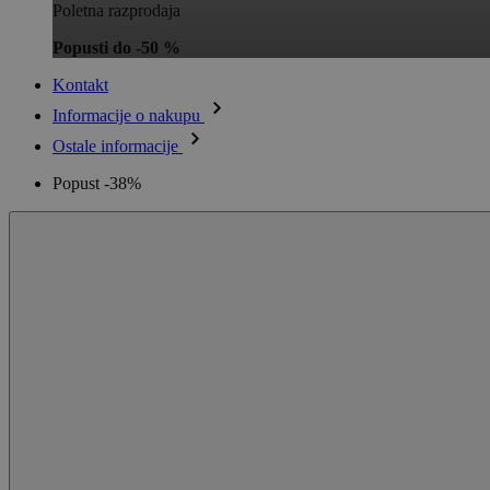
Poletna razprodaja
Popusti do -50 %
Kontakt
Informacije o nakupu
Ostale informacije
Popust -38%