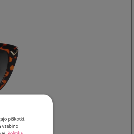
ajo piškotki.
n vsebino
kaj.
Politika