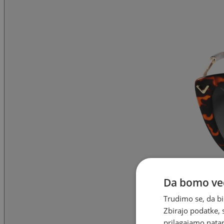
Da bomo ved
Trudimo se, da bi
Zbirajo podatke, 
prilagajamo natan