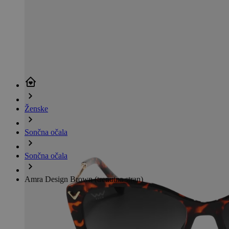
Ženske
Sončna očala
Sončna očala
Amra Design Brown
(trenutna stran)