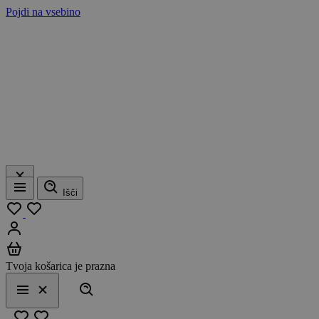
Pojdi na vsebino
Išči
Meni
Moj seznam
Prijavi se
Košarica
Tvoja košarica je prazna
Išči
Meni
Zapri
Priljubljeno