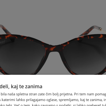
eli, kaj te zanima
 bila naša spletna stran zate čim bolj prijetna. Pri tem nam pomag
s katerimi lahko prilagajamo oglase, spremljamo, kaj te zanima, i
ko tebi. Več o tem, kako ravnamo s podatki, si lahko prebereš tu