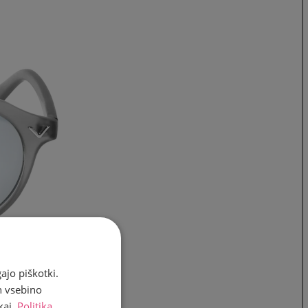
ajo piškotki.
n vsebino
kaj.
Politika