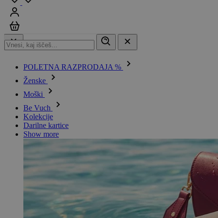
Prijavi se
Košarica
POLETNA RAZPRODAJA %
Ženske
Moški
Be Vuch
Kolekcije
Darilne kartice
Show more