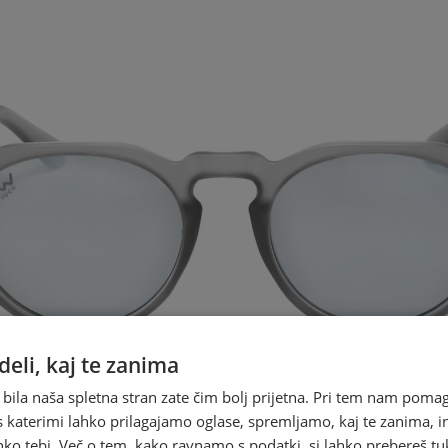
eli, kaj te zanima
 bila naša spletna stran zate čim bolj prijetna. Pri tem nam pomag
s katerimi lahko prilagajamo oglase, spremljamo, kaj te zanima, i
ko tebi. Več o tem, kako ravnamo s podatki, si lahko prebereš tu