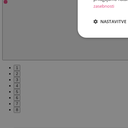
zasebnosti
NASTAVITVE
1
2
3
4
5
6
7
8