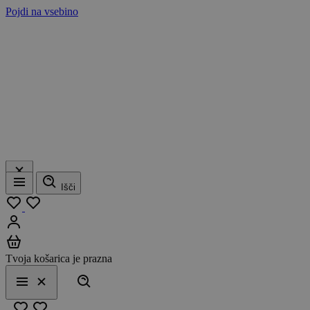
Pojdi na vsebino
Išči
Meni
Moj seznam
Prijavi se
Košarica
Tvoja košarica je prazna
Išči
Meni
Zapri
Priljubljeno