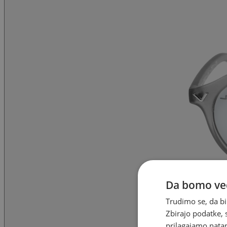
Da bomo ved
Trudimo se, da bi
Zbirajo podatke, 
prilagajamo natan