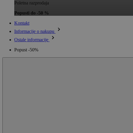
Poletna razprodaja
Popusti do -50 %
Kontakt
Informacije o nakupu
Ostale informacije
Popust -50%