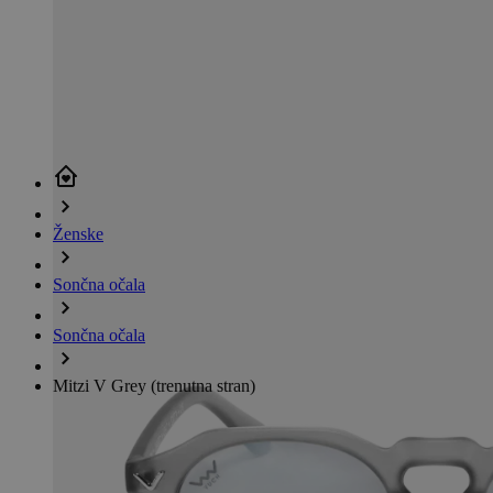
Ženske
Sončna očala
Sončna očala
Mitzi V Grey
(trenutna stran)