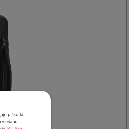
ajo piškotki.
n vsebino
kaj.
Politika