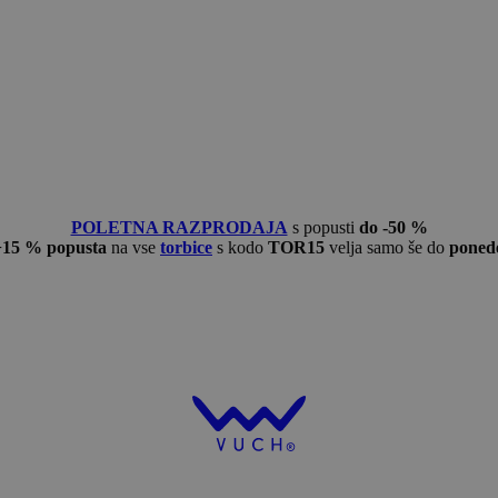
POLETNA RAZPRODAJA
s popusti
do -50 %
−15 % popusta
na vse
torbice
s kodo
TOR15
velja samo še do
ponede