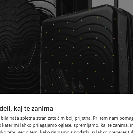
eli, kaj te zanima
 bila naša spletna stran zate čim bolj prijetna. Pri tem nam pomag
s katerimi lahko prilagajamo oglase, spremljamo, kaj te zanima, i
ko tebi. Več o tem, kako ravnamo s podatki, si lahko prebereš tu