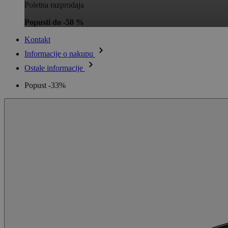
Poletna razprodaja
Popusti do -50 %
Kontakt
Informacije o nakupu
Ostale informacije
Popust -33%