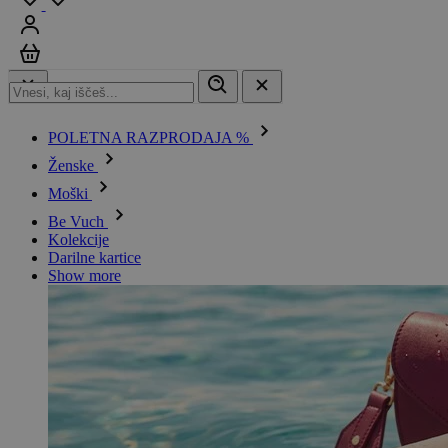
Prijavi se
Košarica
POLETNA RAZPRODAJA %
Ženske
Moški
Be Vuch
Kolekcije
Darilne kartice
Show more