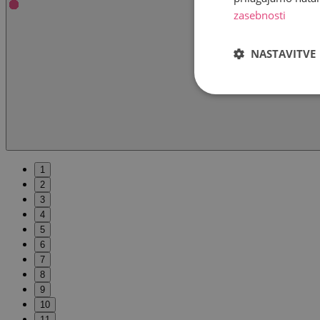
zasebnosti
NASTAVITVE
1
2
3
4
5
6
7
8
9
10
11