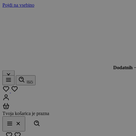
Pojdi na vsebino
Dodatnih 
Išči
Meni
Moj seznam
Prijavi se
Košarica
Tvoja košarica je prazna
Išči
Meni
Zapri
Priljubljeno