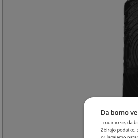
Da bomo ved
Trudimo se, da bi
Zbirajo podatke, 
prilagajamo natan