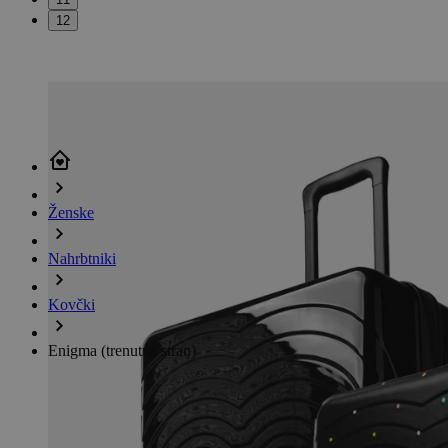
12
Ženske
Nahrbtniki
Kovčki
Enigma
(trenutna stran)