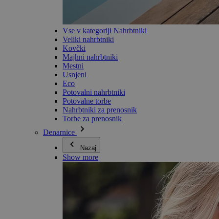
Vse v kategoriji Nahrbtniki
Veliki nahrbtniki
Kovčki
Majhni nahrbtniki
Mestni
Usnjeni
Eco
Potovalni nahrbtniki
Potovalne torbe
Nahrbtniki za prenosnik
Torbe za prenosnik
Denarnice
Nazaj
Show more