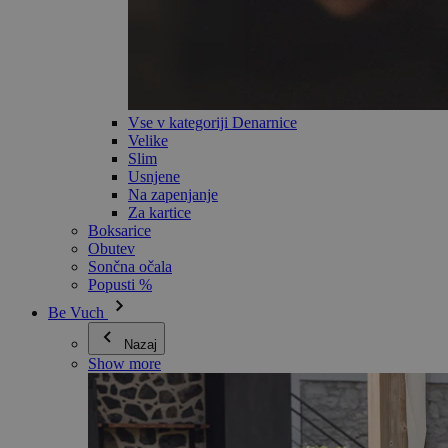
Vse v kategoriji Denarnice
Velike
Slim
Usnjene
Na zapenjanje
Za kartice
Boksarice
Obutev
Sončna očala
Popusti %
Be Vuch
Nazaj
Show more