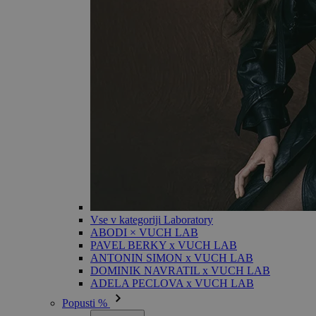
Vse v kategoriji Laboratory
ABODI × VUCH LAB
PAVEL BERKY x VUCH LAB
ANTONIN SIMON x VUCH LAB
DOMINIK NAVRATIL x VUCH LAB
ADELA PECLOVA x VUCH LAB
Popusti %