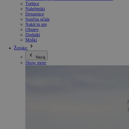
Torbice
Nahrbtniki
Denarnice
Sončna očala
Nakit in ure
Obutev
Dodatki
Moški
Ženske
Nazaj
Show more