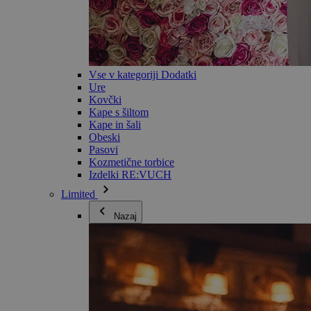
Vse v kategoriji Dodatki
Ure
Kovčki
Kape s šiltom
Kape in šali
Obeski
Pasovi
Kozmetične torbice
Izdelki RE:VUCH
Limited
Nazaj