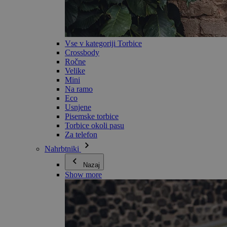
Vse v kategoriji Torbice
Crossbody
Ročne
Velike
Mini
Na ramo
Eco
Usnjene
Pisemske torbice
Torbice okoli pasu
Za telefon
Nahrbtniki
Nazaj
Show more