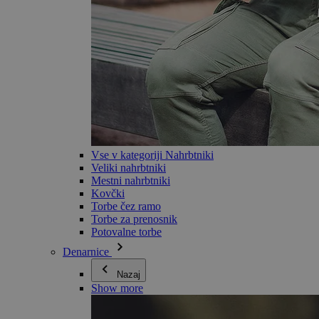
Vse v kategoriji Nahrbtniki
Veliki nahrbtniki
Mestni nahrbtniki
Kovčki
Torbe čez ramo
Torbe za prenosnik
Potovalne torbe
Denarnice
Nazaj
Show more