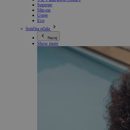
Superge
Slip-on
Usnje
Eco
Sončna očala
Nazaj
Show more