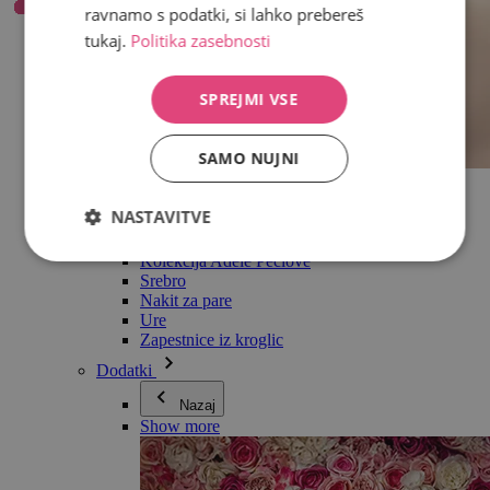
ravnamo s podatki, si lahko prebereš
tukaj.
Politika zasebnosti
SPREJMI VSE
SAMO NUJNI
Vse v kategoriji Nakit
Uhani
NASTAVITVE
Zapestnice
Ogrlice
Kolekcija Adéle Pečlové
Srebro
Nakit za pare
Ure
Zapestnice iz kroglic
Dodatki
Nazaj
Show more