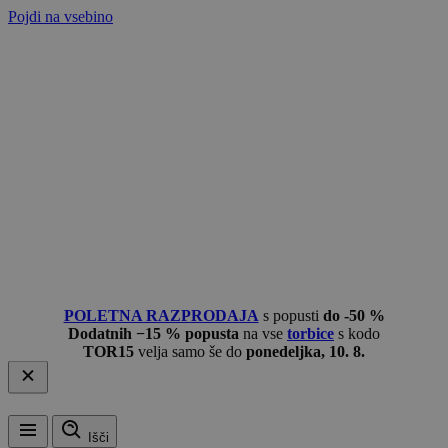
Pojdi na vsebino
POLETNA RAZPRODAJA
s popusti
do -50 %
Dodatnih −15 % popusta
na vse
torbice
s kodo
TOR15
velja samo še do
ponedeljka, 10. 8.
Išči