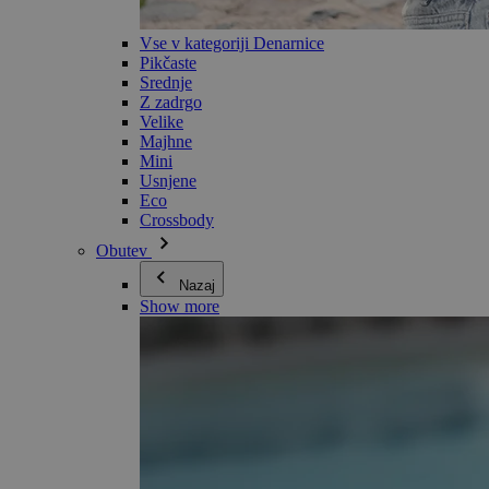
Vse v kategoriji Denarnice
Pikčaste
Srednje
Z zadrgo
Velike
Majhne
Mini
Usnjene
Eco
Crossbody
Obutev
Nazaj
Show more