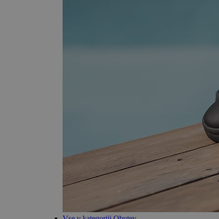
Vse v kategoriji Obutev