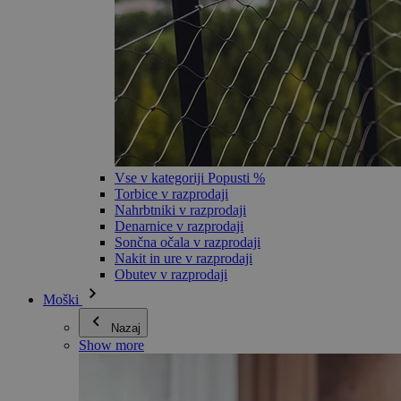
Vse v kategoriji Popusti %
Torbice v razprodaji
Nahrbtniki v razprodaji
Denarnice v razprodaji
Sončna očala v razprodaji
Nakit in ure v razprodaji
Obutev v razprodaji
Moški
Nazaj
Show more