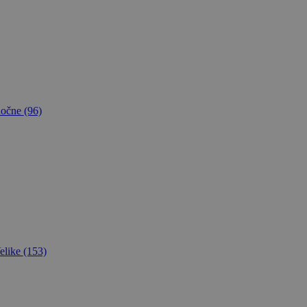
očne
(96)
elike
(153)