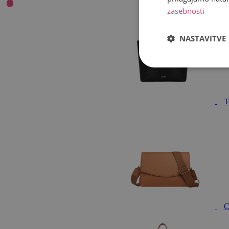
zasebnosti
NASTAVITVE
T
C