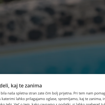
eli, kaj te zanima
 bila naša spletna stran zate čim bolj prijetna. Pri tem nam pomag
s katerimi lahko prilagajamo oglase, spremljamo, kaj te zanima, i
ko tebi. Več o tem, kako ravnamo s podatki, si lahko prebereš tu