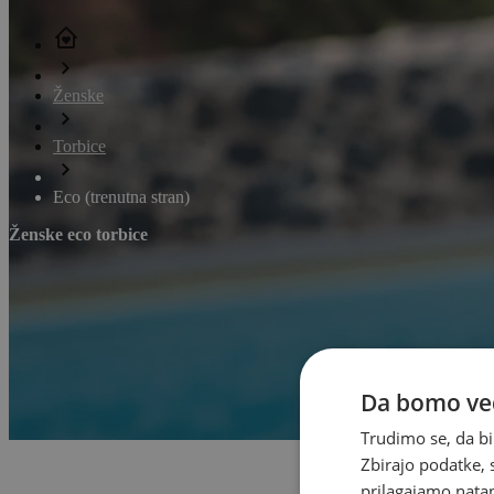
Ženske
Torbice
Eco
(trenutna stran)
Ženske eco torbice
Da bomo ved
Trudimo se, da bi
Zbirajo podatke, 
prilagajamo natan