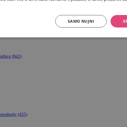
SAMO NUJNI
S
orbice
(842)
rossbody
(455)