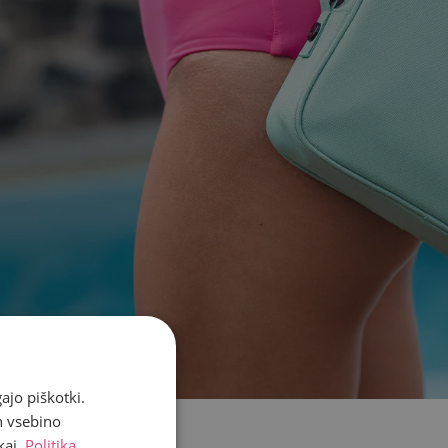
ajo piškotki.
n vsebino
kaj.
Politika