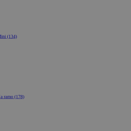
ini
(134)
a ramo
(178)