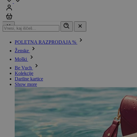
Prijavi se
Košarica
POLETNA RAZPRODAJA %
Ženske
Moški
Be Vuch
Kolekcije
Darilne kartice
Show more