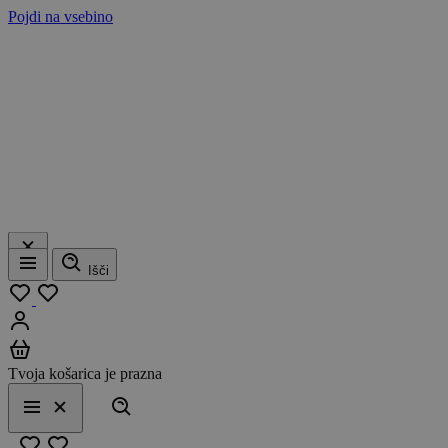
Pojdi na vsebino
Išči
Meni
Moj seznam
Prijavi se
Košarica
Tvoja košarica je prazna
Išči
Meni
Zapri
Priljubljeno