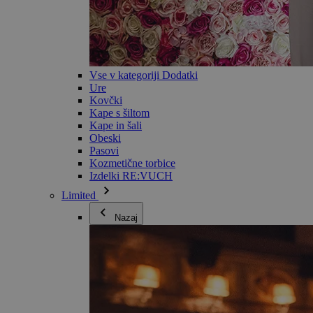
Vse v kategoriji Dodatki
Ure
Kovčki
Kape s šiltom
Kape in šali
Obeski
Pasovi
Kozmetične torbice
Izdelki RE:VUCH
Limited
Nazaj