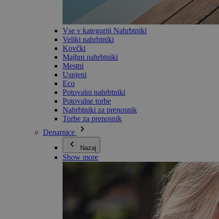
Vse v kategoriji Nahrbtniki
Veliki nahrbtniki
Kovčki
Majhni nahrbtniki
Mestni
Usnjeni
Eco
Potovalni nahrbtniki
Potovalne torbe
Nahrbtniki za prenosnik
Torbe za prenosnik
Denarnice
Nazaj
Show more