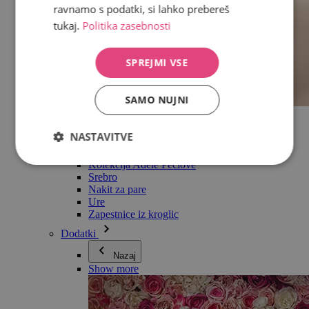
ravnamo s podatki, si lahko prebereš
tukaj.
Politika zasebnosti
SPREJMI VSE
SAMO NUJNI
Vse v kategoriji Nakit
Uhani
NASTAVITVE
Zapestnice
Ogrlice
Kolekcija Adéle Pečlové
Srebro
Nakit za pare
Ure
Zapestnice iz kroglic
Dodatki
Nazaj
Show more