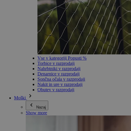
Vse v kategoriji Popusti %
Torbice v razprodaji
Nahrbtniki v razprodaji
Denarnice v razprodaji
Sončna očala v razprodaji
Nakit in ure v razprodaji
Obutev v razprodaji
Moški
Nazaj
Show more