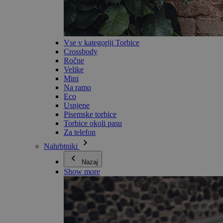
Vse v kategoriji Torbice
Crossbody
Ročne
Velike
Mini
Na ramo
Eco
Usnjene
Pisemske torbice
Torbice okoli pasu
Za telefon
Nahrbtniki
Nazaj
Show more