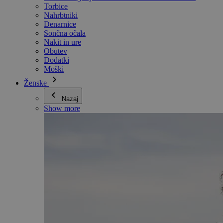
Torbice
Nahrbtniki
Denarnice
Sončna očala
Nakit in ure
Obutev
Dodatki
Moški
Ženske
Nazaj
Show more