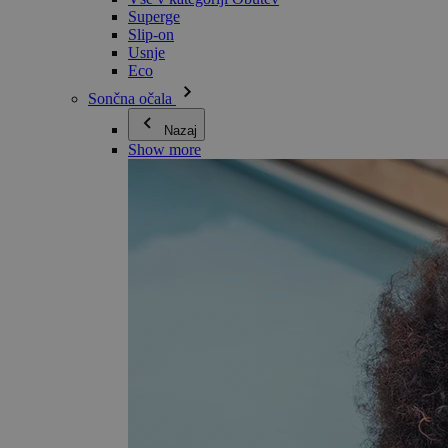
Superge
Slip-on
Usnje
Eco
Sončna očala
Nazaj
Show more