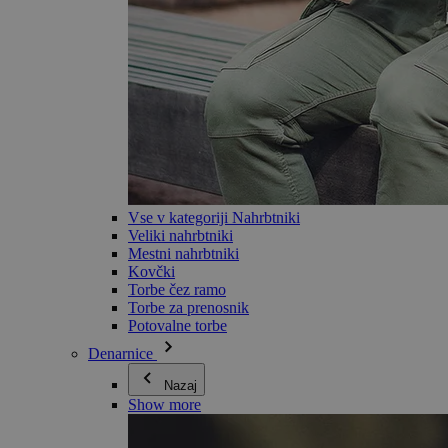
Vse v kategoriji Nahrbtniki
Veliki nahrbtniki
Mestni nahrbtniki
Kovčki
Torbe čez ramo
Torbe za prenosnik
Potovalne torbe
Denarnice
Nazaj
Show more