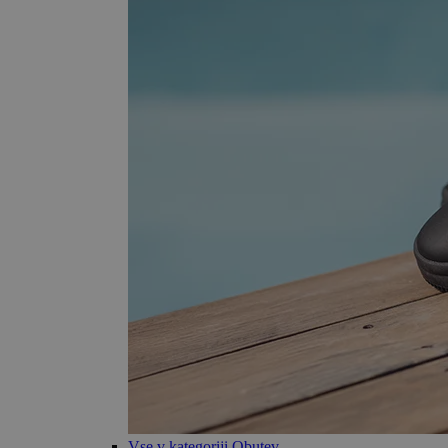
Vse v kategoriji Obutev