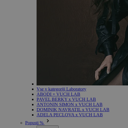
Vse v kategoriji Laboratory
ABODI × VUCH LAB
PAVEL BERKY x VUCH LAB
ANTONIN SIMON x VUCH LAB
DOMINIK NAVRATIL x VUCH LAB
ADELA PECLOVA x VUCH LAB
Popusti %