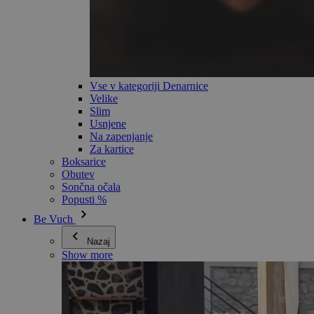
Vse v kategoriji Denarnice
Velike
Slim
Usnjene
Na zapenjanje
Za kartice
Boksarice
Obutev
Sončna očala
Popusti %
Be Vuch
Nazaj
Show more