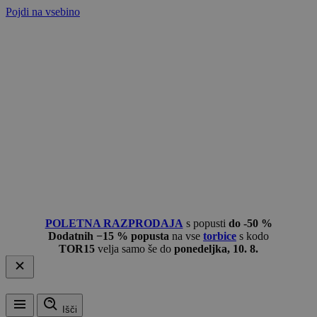
Pojdi na vsebino
POLETNA RAZPRODAJA
s popusti
do -50 %
Dodatnih −15 % popusta
na vse
torbice
s kodo
TOR15
velja samo še do
ponedeljka, 10. 8.
Išči