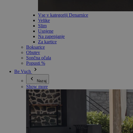
Vse v kategoriji Denarnice
Velike
Slim
Usnjene
Na zapenjanje
Za kartice
Boksarice
Obutev
Sončna očala
Popusti %
Be Vuch
Nazaj
Show more