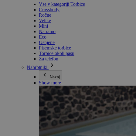
Vse v kategoriji Torbice
Crossbody
Ročne
Velike
Mini
Na ramo
Eco
Usnjene
Pisemske torbice
Torbice okoli pasu
Za telefon
Nahrbtniki
Nazaj
Show more