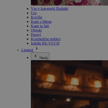
Vse v kategoriji Dodatki
Ure
Kovčki
Kape s šiltom
Kape in šali
Obeski
Pasovi
Kozmetične torbice
Izdelki RE:VUCH
Limited
Nazaj