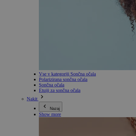
Vse v kategoriji Sončna očala
Polarizirana sončna očala
Sončna očala
Etuiji za sončna očala
Nakit
Nazaj
Show more