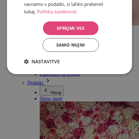
ravnamo s podatki, si lahko prebereš
tukaj.
Politika zasebnosti
SPREJMI VSE
Vse v kategoriji Nakit
Uhani
Zapestnice
SAMO NUJNI
Ogrlice
Kolekcija Adéle Pečlové
Srebro
NASTAVITVE
Nakit za pare
Ure
Zapestnice iz kroglic
Dodatki
Nazaj
Show more