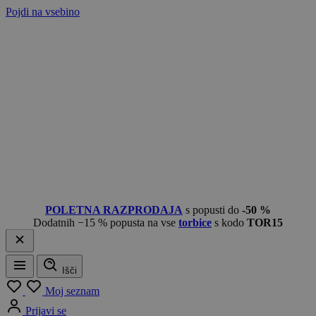
Pojdi na vsebino
POLETNA RAZPRODAJA
s popusti do
-50 %
Dodatnih −15 % popusta na vse
torbice
s kodo
TOR15
Išči
Meni
Moj seznam
Prijavi se