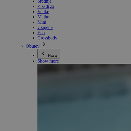
Srednje
Z zadrgo
Velike
Majhne
Mini
Usnjene
Eco
Crossbody
Obutev
Nazaj
Show more