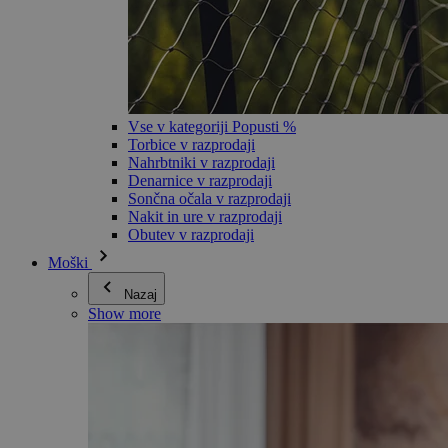
Vse v kategoriji Popusti %
Torbice v razprodaji
Nahrbtniki v razprodaji
Denarnice v razprodaji
Sončna očala v razprodaji
Nakit in ure v razprodaji
Obutev v razprodaji
Moški
Nazaj
Show more