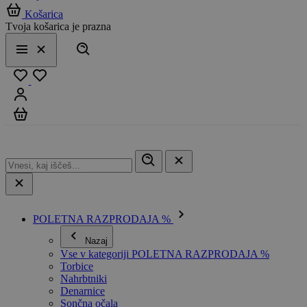
Košarica
Tvoja košarica je prazna
Išči
Meni
Zapri
Priljubljeno
Prijavi se
Košarica
POLETNA RAZPRODAJA %
Nazaj
Vse v kategoriji POLETNA RAZPRODAJA %
Torbice
Nahrbtniki
Denarnice
Sončna očala