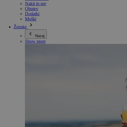
Nakit in ure
Obutev
Dodatki
Moški
Ženske
Nazaj
Show more