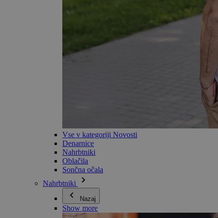
Vse v kategoriji Novosti
Denarnice
Nahrbtniki
Oblačila
Sončna očala
Nahrbtniki
Nazaj
Show more