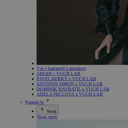
Vse v kategoriji Laboratory
ABODI × VUCH LAB
PAVEL BERKY x VUCH LAB
ANTONIN SIMON x VUCH LAB
DOMINIK NAVRATIL x VUCH LAB
ADELA PECLOVA x VUCH LAB
Popusti %
Nazaj
Show more