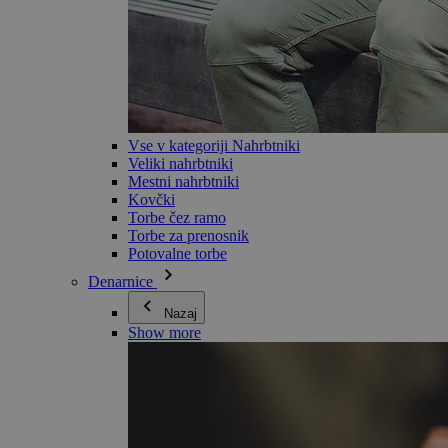
Vse v kategoriji Nahrbtniki
Veliki nahrbtniki
Mestni nahrbtniki
Kovčki
Torbe čez ramo
Torbe za prenosnik
Potovalne torbe
Denarnice
Nazaj
Show more