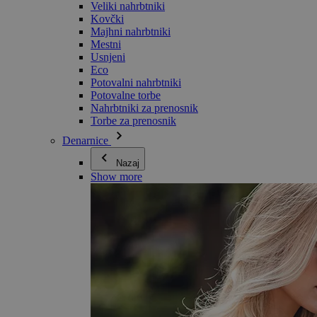
Veliki nahrbtniki
Kovčki
Majhni nahrbtniki
Mestni
Usnjeni
Eco
Potovalni nahrbtniki
Potovalne torbe
Nahrbtniki za prenosnik
Torbe za prenosnik
Denarnice
Nazaj
Show more