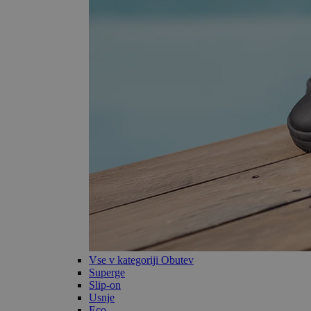
Vse v kategoriji Obutev
Superge
Slip-on
Usnje
Eco