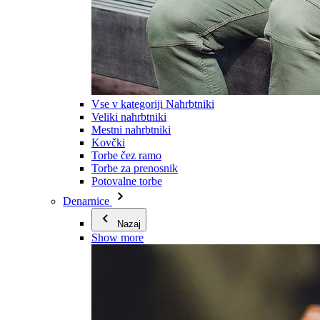
Vse v kategoriji Nahrbtniki
Veliki nahrbtniki
Mestni nahrbtniki
Kovčki
Torbe čez ramo
Torbe za prenosnik
Potovalne torbe
Denarnice
Nazaj
Show more