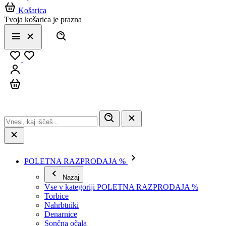
Košarica
Tvoja košarica je prazna
Išči
Meni
Zapri
Priljubljeno
Prijavi se
Košarica
POLETNA RAZPRODAJA %
Nazaj
Vse v kategoriji POLETNA RAZPRODAJA %
Torbice
Nahrbtniki
Denarnice
Sončna očala