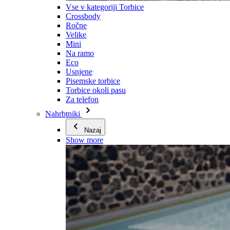
Vse v kategoriji Torbice
Crossbody
Ročne
Velike
Mini
Na ramo
Eco
Usnjene
Pisemske torbice
Torbice okoli pasu
Za telefon
Nahrbtniki
Nazaj
Show more