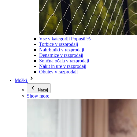
Vse v kategoriji Popusti %
Torbice v razprodaji
Nahrbtniki v razprodaji
Denarnice v razprodaji
Sončna očala v razprodaji
Nakit in ure v razprodaji
Obutev v razprodaji
Moški
Nazaj
Show more