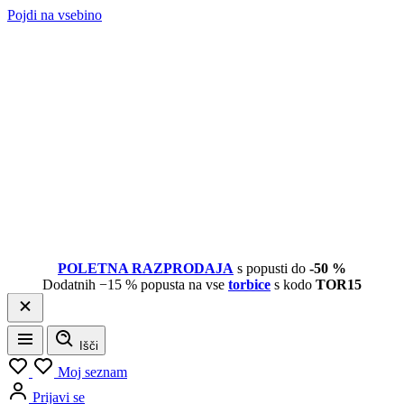
Pojdi na vsebino
POLETNA RAZPRODAJA
s popusti do
-50 %
Dodatnih −15 % popusta na vse
torbice
s kodo
TOR15
Išči
Meni
Moj seznam
Prijavi se