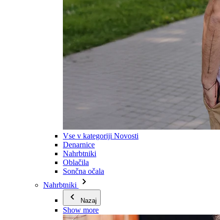
Vse v kategoriji Novosti
Denarnice
Nahrbtniki
Oblačila
Sončna očala
Nahrbtniki
Nazaj
Show more