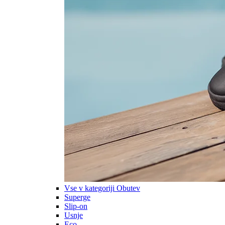
Vse v kategoriji Obutev
Superge
Slip-on
Usnje
Eco