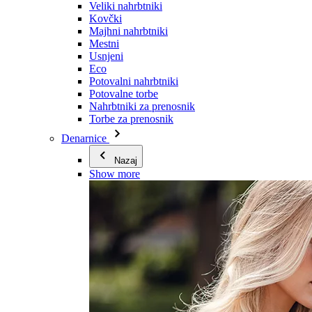
Veliki nahrbtniki
Kovčki
Majhni nahrbtniki
Mestni
Usnjeni
Eco
Potovalni nahrbtniki
Potovalne torbe
Nahrbtniki za prenosnik
Torbe za prenosnik
Denarnice
Nazaj
Show more