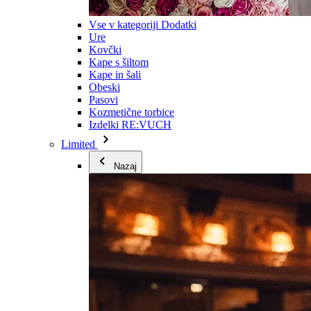
Vse v kategoriji Dodatki
Ure
Kovčki
Kape s šiltom
Kape in šali
Obeski
Pasovi
Kozmetične torbice
Izdelki RE:VUCH
Limited
Nazaj