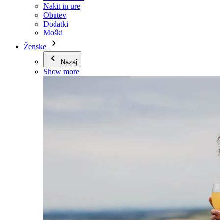
Nakit in ure
Obutev
Dodatki
Moški
Ženske
Nazaj
Show more