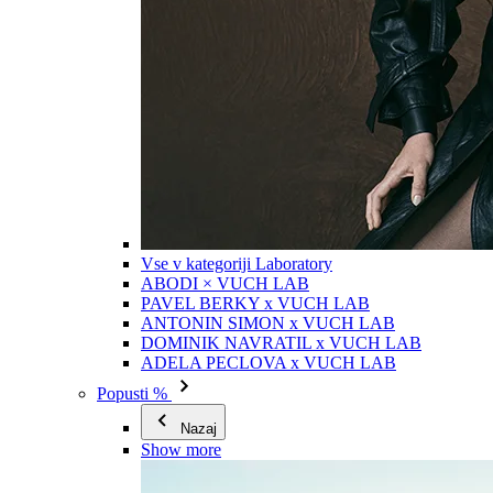
Vse v kategoriji Laboratory
ABODI × VUCH LAB
PAVEL BERKY x VUCH LAB
ANTONIN SIMON x VUCH LAB
DOMINIK NAVRATIL x VUCH LAB
ADELA PECLOVA x VUCH LAB
Popusti %
Nazaj
Show more