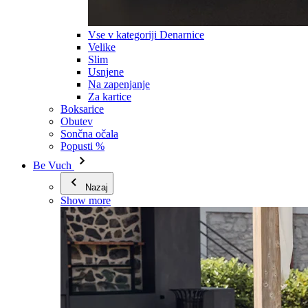
Vse v kategoriji Denarnice
Velike
Slim
Usnjene
Na zapenjanje
Za kartice
Boksarice
Obutev
Sončna očala
Popusti %
Be Vuch
Nazaj
Show more