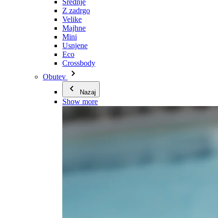
Srednje
Z zadrgo
Velike
Majhne
Mini
Usnjene
Eco
Crossbody
Obutev
Nazaj
Show more