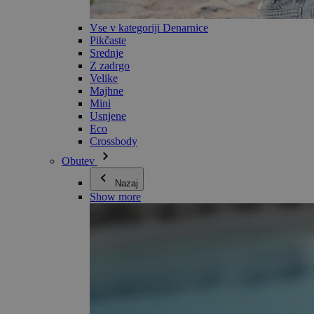
Vse v kategoriji Denarnice
Pikčaste
Srednje
Z zadrgo
Velike
Majhne
Mini
Usnjene
Eco
Crossbody
Obutev
Nazaj
Show more