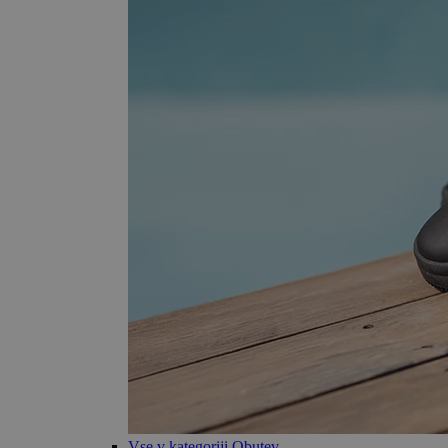
Vse v kategoriji Obutev