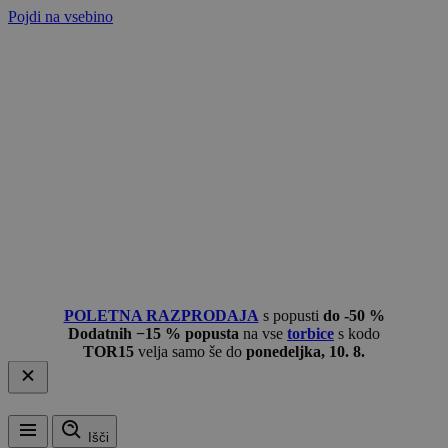
Pojdi na vsebino
POLETNA RAZPRODAJA
s popusti
do -50 %
Dodatnih −15 % popusta
na vse
torbice
s kodo
TOR15
velja samo še do
ponedeljka, 10. 8.
Išči