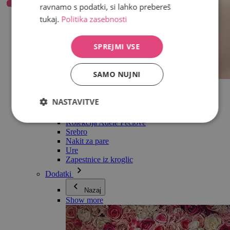
ravnamo s podatki, si lahko prebereš
tukaj.
Politika zasebnosti
SPREJMI VSE
SAMO NUJNI
Vse v kategoriji Nakit
Uhani
NASTAVITVE
Zapestnice
Ogrlice
Kolekcija Adéle Pečlové
Srebro
Nakit za pare
Ure
Zapestnice iz kroglic
Dodatki
Nazaj
Show more