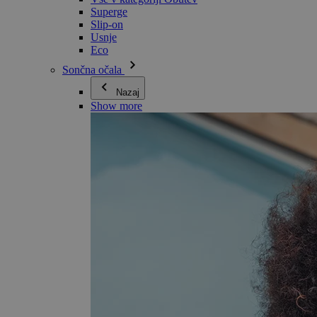
Superge
Slip-on
Usnje
Eco
Sončna očala
Nazaj
Show more