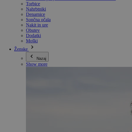
Torbice
Nahrbtniki
Denarnice
Sončna očala
Nakit in ure
Obutev
Dodatki
Moški
Ženske
Nazaj
Show more