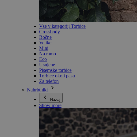
Vse v kategoriji Torbice
Crossbody
Ročne
Velike
Mini
Na ramo
Eco
Usnjene
Pisemske torbice
Torbice okoli pasu
Za telefon
Nahrbtniki
Nazaj
Show more