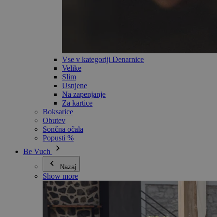
Vse v kategoriji Denarnice
Velike
Slim
Usnjene
Na zapenjanje
Za kartice
Boksarice
Obutev
Sončna očala
Popusti %
Be Vuch
Nazaj
Show more