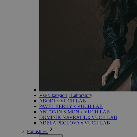
Vse v kategoriji Laboratory
ABODI × VUCH LAB
PAVEL BERKY x VUCH LAB
ANTONIN SIMON x VUCH LAB
DOMINIK NAVRATIL x VUCH LAB
ADELA PECLOVA x VUCH LAB
Popusti %