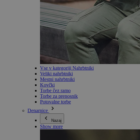
Vse v kategoriji Nahrbtniki
Veliki nahrbtniki
Mestni nahrbtniki
Kovčki
Torbe čez ramo
Torbe za prenosnik
Potovalne torbe
Denarnice
Nazaj
Show more