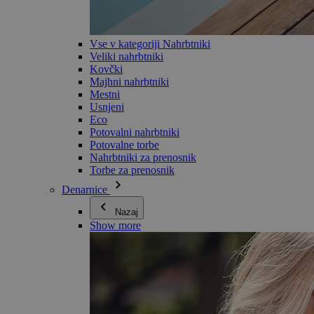
Vse v kategoriji Nahrbtniki
Veliki nahrbtniki
Kovčki
Majhni nahrbtniki
Mestni
Usnjeni
Eco
Potovalni nahrbtniki
Potovalne torbe
Nahrbtniki za prenosnik
Torbe za prenosnik
Denarnice
Nazaj
Show more