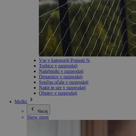
Vse v kategoriji Popusti %
Torbice v razprodaji
Nahrbtniki v razprodaji
Denarnice v razprodaji
Sončna očala v razprodaji
Nakit in ure v razprodaji
Obutev v razprodaji
Moški
Nazaj
Show more