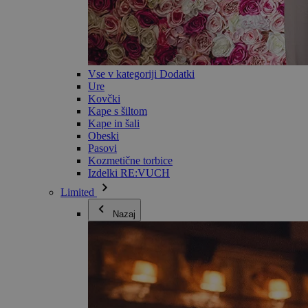
Vse v kategoriji Dodatki
Ure
Kovčki
Kape s šiltom
Kape in šali
Obeski
Pasovi
Kozmetične torbice
Izdelki RE:VUCH
Limited
Nazaj