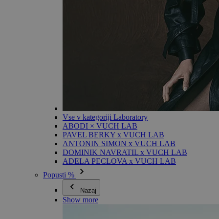
Vse v kategoriji Laboratory
ABODI × VUCH LAB
PAVEL BERKY x VUCH LAB
ANTONIN SIMON x VUCH LAB
DOMINIK NAVRATIL x VUCH LAB
ADELA PECLOVA x VUCH LAB
Popusti %
Nazaj
Show more