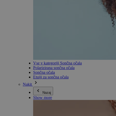
Vse v kategoriji Sončna očala
Polarizirana sončna očala
Sončna očala
Etuiji za sončna očala
Nakit
Nazaj
Show more