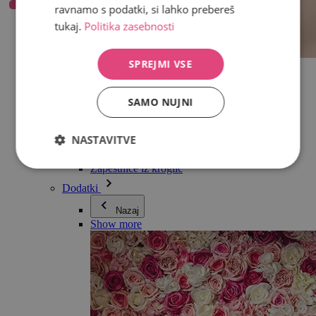
ravnamo s podatki, si lahko prebereš
tukaj.
Politika zasebnosti
SPREJMI VSE
Vse v kategoriji Nakit
Uhani
Zapestnice
SAMO NUJNI
Ogrlice
Kolekcija Adéle Pečlové
Srebro
NASTAVITVE
Nakit za pare
Ure
Zapestnice iz kroglic
Dodatki
Nazaj
Show more