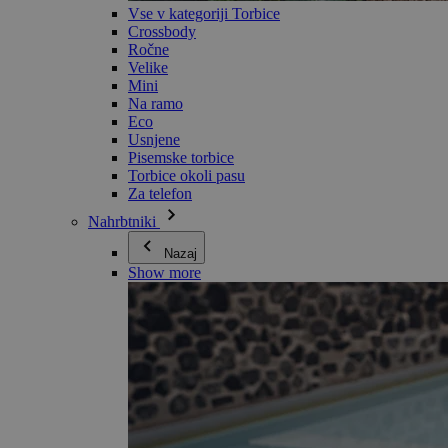
Vse v kategoriji Torbice
Crossbody
Ročne
Velike
Mini
Na ramo
Eco
Usnjene
Pisemske torbice
Torbice okoli pasu
Za telefon
Nahrbtniki
Nazaj
Show more