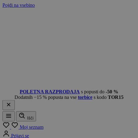
Pojdi na vsebino
POLETNA RAZPRODAJA
s popusti do
-50 %
Dodatnih −15 % popusta na vse
torbice
s kodo
TOR15
Išči
Meni
Moj seznam
Prijavi se