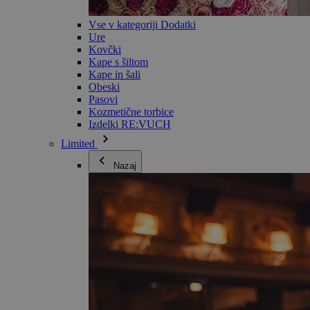
Vse v kategoriji Dodatki
Ure
Kovčki
Kape s šiltom
Kape in šali
Obeski
Pasovi
Kozmetične torbice
Izdelki RE:VUCH
Limited
Nazaj