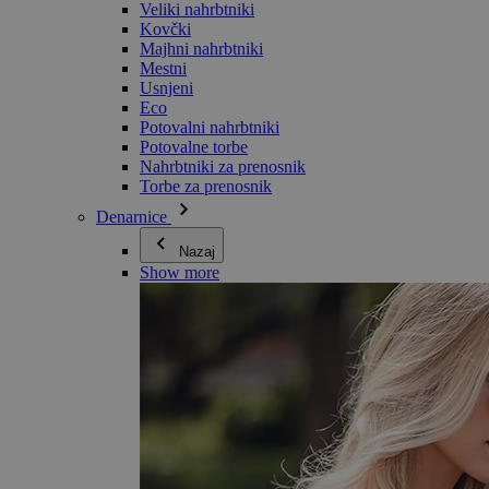
Veliki nahrbtniki
Kovčki
Majhni nahrbtniki
Mestni
Usnjeni
Eco
Potovalni nahrbtniki
Potovalne torbe
Nahrbtniki za prenosnik
Torbe za prenosnik
Denarnice
Nazaj
Show more