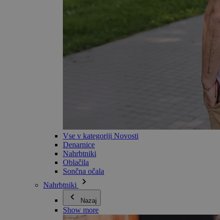
Vse v kategoriji Novosti
Denarnice
Nahrbtniki
Oblačila
Sončna očala
Nahrbtniki
Nazaj
Show more