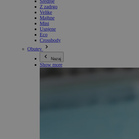
Srednje
Z zadrgo
Velike
Majhne
Mini
Usnjene
Eco
Crossbody
Obutev
Nazaj
Show more