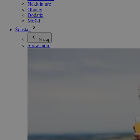
Nakit in ure
Obutev
Dodatki
Moški
Ženske
Nazaj
Show more