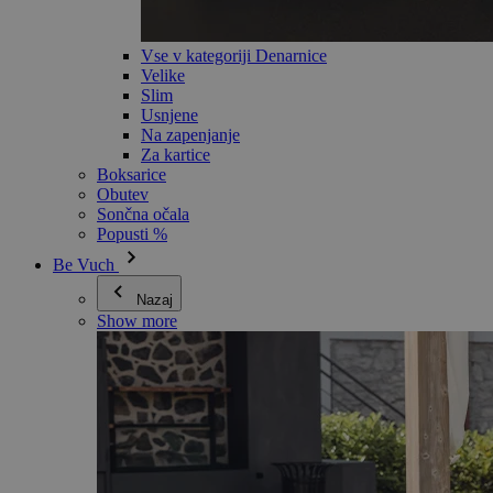
Vse v kategoriji Denarnice
Velike
Slim
Usnjene
Na zapenjanje
Za kartice
Boksarice
Obutev
Sončna očala
Popusti %
Be Vuch
Nazaj
Show more