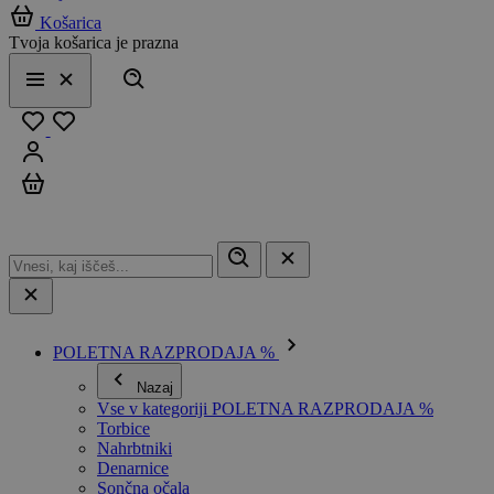
Košarica
Tvoja košarica je prazna
Išči
Meni
Zapri
Priljubljeno
Prijavi se
Košarica
POLETNA RAZPRODAJA %
Nazaj
Vse v kategoriji POLETNA RAZPRODAJA %
Torbice
Nahrbtniki
Denarnice
Sončna očala