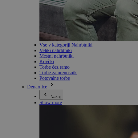
Vse v kategoriji Nahrbtniki
Veliki nahrbtniki
Mestni nahrbtniki
Kovčki
Torbe čez ramo
Torbe za prenosnik
Potovalne torbe
Denarnice
Nazaj
Show more