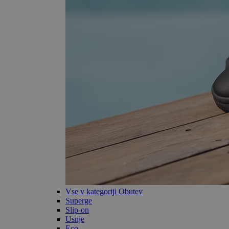
Vse v kategoriji Obutev
Superge
Slip-on
Usnje
Eco