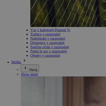
Vse v kategoriji Popusti %
Torbice v razprodaji
Nahrbtniki v razprodaji
Denarnice v razprodaji
Sončna očala v razprodaji
Nakit in ure v razprodaji
Obutev v razprodaji
Moški
Nazaj
Show more