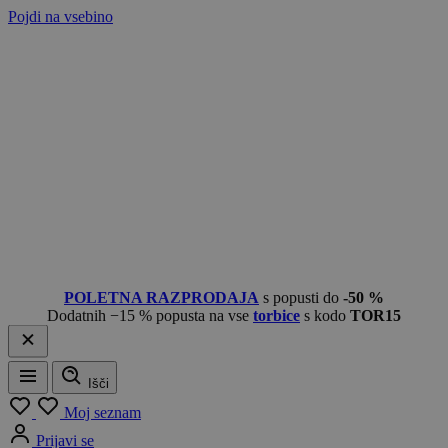
Pojdi na vsebino
POLETNA RAZPRODAJA
s popusti do
-50 %
Dodatnih −15 % popusta na vse
torbice
s kodo
TOR15
Išči
Meni
Moj seznam
Prijavi se