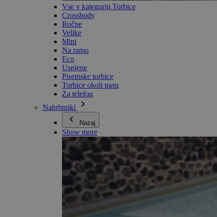
Vse v kategoriji Torbice
Crossbody
Ročne
Velike
Mini
Na ramo
Eco
Usnjene
Pisemske torbice
Torbice okoli pasu
Za telefon
Nahrbtniki
Nazaj
Show more