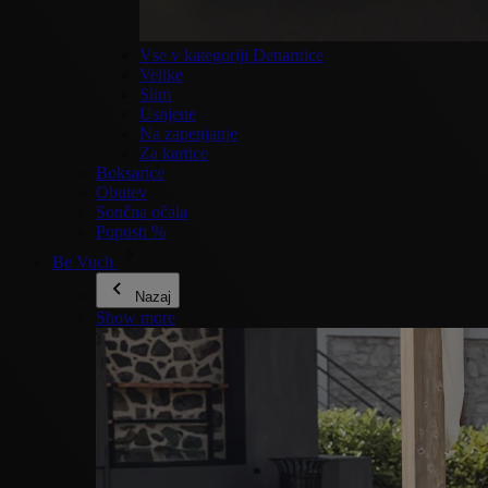
Vse v kategoriji Denarnice
Velike
Slim
Usnjene
Na zapenjanje
Za kartice
Boksarice
Obutev
Sončna očala
Popusti %
Be Vuch
Nazaj
Show more