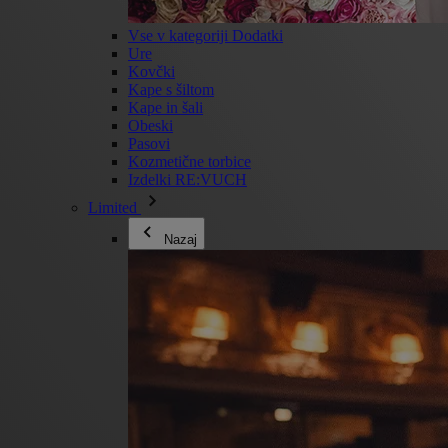
Vse v kategoriji Dodatki
Ure
Kovčki
Kape s šiltom
Kape in šali
Obeski
Pasovi
Kozmetične torbice
Izdelki RE:VUCH
Limited
Nazaj