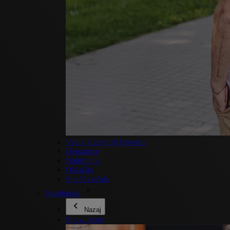
Vse v kategoriji Novosti
Denarnice
Nahrbtniki
Oblačila
Sončna očala
Nahrbtniki
Nazaj
Show more