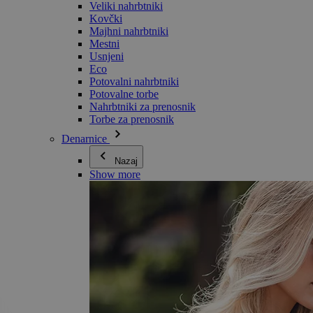
Veliki nahrbtniki
Kovčki
Majhni nahrbtniki
Mestni
Usnjeni
Eco
Potovalni nahrbtniki
Potovalne torbe
Nahrbtniki za prenosnik
Torbe za prenosnik
Denarnice
Nazaj
Show more