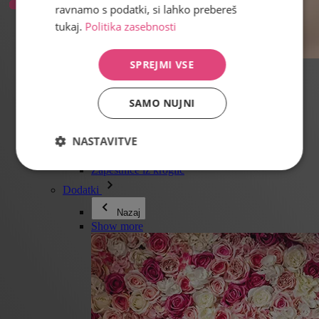
ravnamo s podatki, si lahko prebereš
tukaj.
Politika zasebnosti
SPREJMI VSE
Vse v kategoriji Nakit
Uhani
Zapestnice
SAMO NUJNI
Ogrlice
Kolekcija Adéle Pečlové
Srebro
NASTAVITVE
Nakit za pare
Ure
Zapestnice iz kroglic
Dodatki
Nazaj
Show more