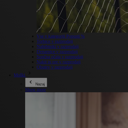
Vse v kategoriji Popusti %
Torbice v razprodaji
Nahrbtniki v razprodaji
Denarnice v razprodaji
Sončna očala v razprodaji
Nakit in ure v razprodaji
Obutev v razprodaji
Moški
Nazaj
Show more