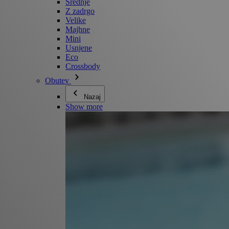
Srednje
Z zadrgo
Velike
Majhne
Mini
Usnjene
Eco
Crossbody
Obutev
Nazaj
Show more