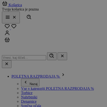
Košarica
Tvoja košarica je prazna
Išči
Meni
Zapri
Priljubljeno
Prijavi se
Košarica
POLETNA RAZPRODAJA %
Nazaj
Vse v kategoriji POLETNA RAZPRODAJA %
Torbice
Nahrbtniki
Denarnice
Sončna očala