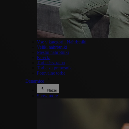
Vse v kategoriji Nahrbtniki
Veliki nahrbtniki
Mestni nahrbtniki
Kovčki
Torbe čez ramo
Torbe za prenosnik
Potovalne torbe
Denarnice
Nazaj
Show more