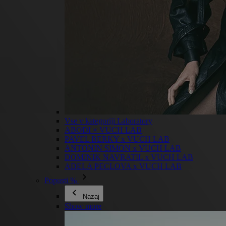
Vse v kategoriji Laboratory
ABODI × VUCH LAB
PAVEL BERKY x VUCH LAB
ANTONIN SIMON x VUCH LAB
DOMINIK NAVRATIL x VUCH LAB
ADELA PECLOVA x VUCH LAB
Popusti %
Nazaj
Show more