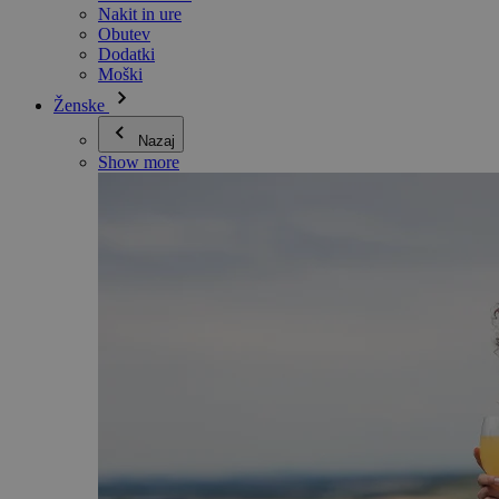
Nakit in ure
Obutev
Dodatki
Moški
Ženske
Nazaj
Show more