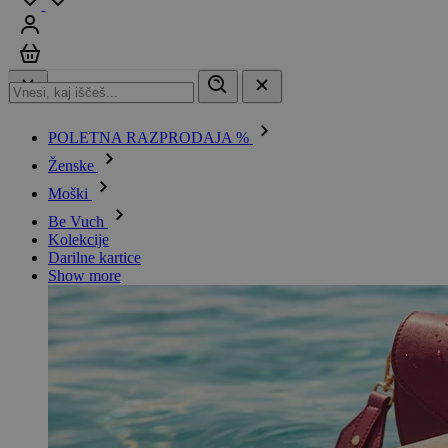
Prijavi se
Košarica
POLETNA RAZPRODAJA %
Ženske
Moški
Be Vuch
Kolekcije
Darilne kartice
Show more