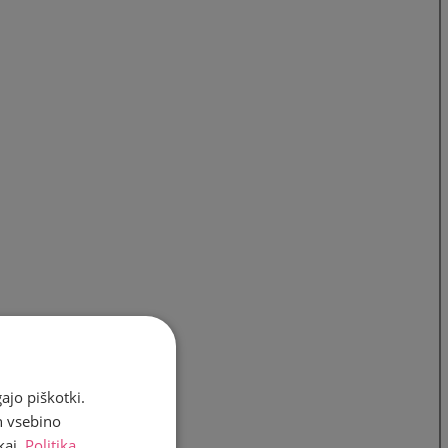
ajo piškotki.
n vsebino
kaj.
Politika