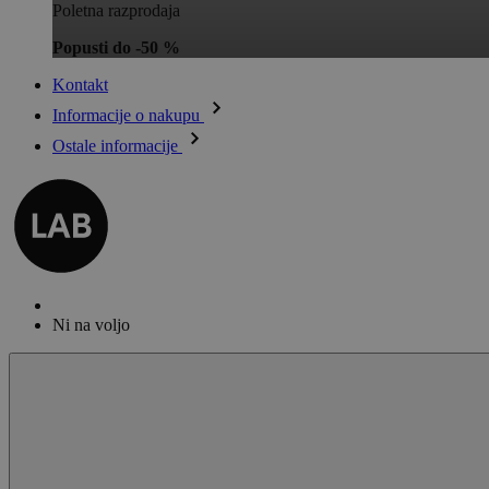
Poletna razprodaja
Popusti do -50 %
Kontakt
Informacije o nakupu
Ostale informacije
Ni na voljo