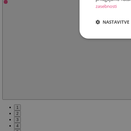
zasebnosti
NASTAVITVE
1
2
3
4