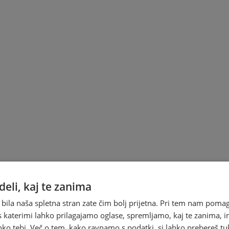
eli, kaj te zanima
 bila naša spletna stran zate čim bolj prijetna. Pri tem nam pomag
s katerimi lahko prilagajamo oglase, spremljamo, kaj te zanima, i
ko tebi. Več o tem, kako ravnamo s podatki, si lahko prebereš tu