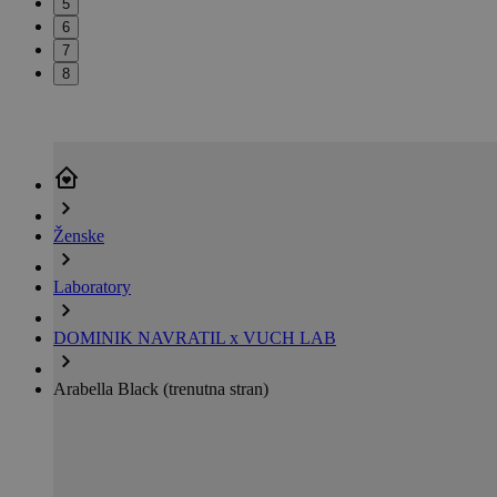
5
6
7
8
Ženske
Laboratory
DOMINIK NAVRATIL x VUCH LAB
Arabella Black
(trenutna stran)