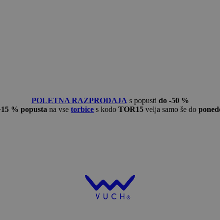
POLETNA RAZPRODAJA
s popusti
do -50 %
−15 % popusta
na vse
torbice
s kodo
TOR15
velja samo še do
ponede