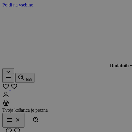
Pojdi na vsebino
Dodatnih 
Išči
Meni
Moj seznam
Prijavi se
Košarica
Tvoja košarica je prazna
Išči
Meni
Zapri
Priljubljeno