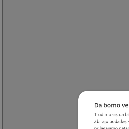
Da bomo ved
Trudimo se, da bi
Zbirajo podatke, 
prilagajamo natan