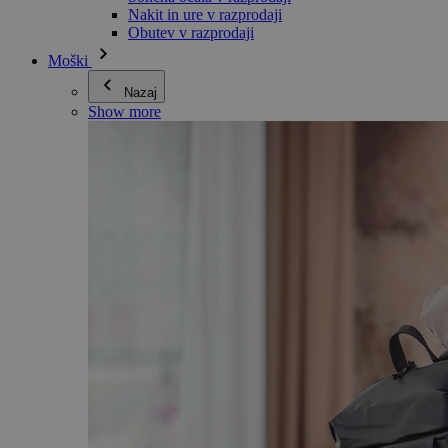
Nakit in ure v razprodaji
Obutev v razprodaji
Moški
Nazaj
Show more