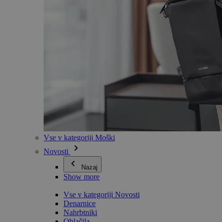
Vse v kategoriji Moški
Novosti
Nazaj
Show more
Vse v kategoriji Novosti
Denarnice
Nahrbtniki
Oblačila