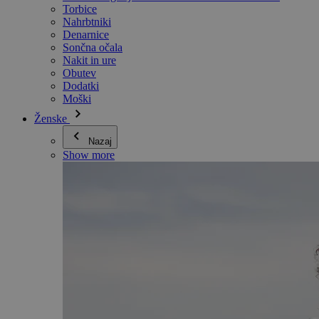
Torbice
Nahrbtniki
Denarnice
Sončna očala
Nakit in ure
Obutev
Dodatki
Moški
Ženske
Nazaj
Show more