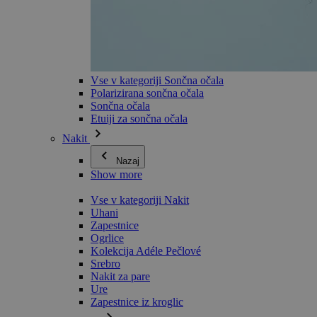
Vse v kategoriji Sončna očala
Polarizirana sončna očala
Sončna očala
Etuiji za sončna očala
Nakit
Nazaj
Show more
Vse v kategoriji Nakit
Uhani
Zapestnice
Ogrlice
Kolekcija Adéle Pečlové
Srebro
Nakit za pare
Ure
Zapestnice iz kroglic