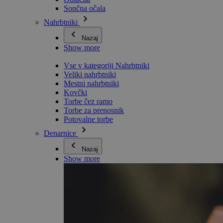
Sončna očala
Nahrbtniki
Nazaj
Show more
Vse v kategoriji Nahrbtniki
Veliki nahrbtniki
Mestni nahrbtniki
Kovčki
Torbe čez ramo
Torbe za prenosnik
Potovalne torbe
Denarnice
Nazaj
Show more