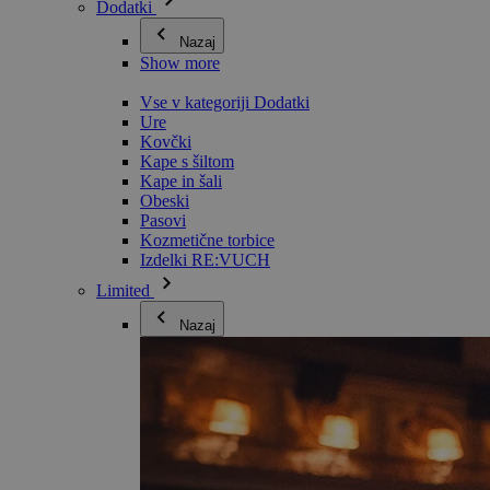
Dodatki
Nazaj
Show more
Vse v kategoriji Dodatki
Ure
Kovčki
Kape s šiltom
Kape in šali
Obeski
Pasovi
Kozmetične torbice
Izdelki RE:VUCH
Limited
Nazaj