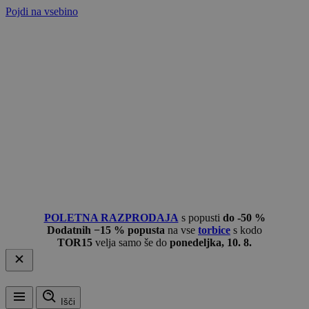
Pojdi na vsebino
POLETNA RAZPRODAJA
s popusti
do -50 %
Dodatnih −15 % popusta
na vse
torbice
s kodo
TOR15
velja samo še do
ponedeljka, 10. 8.
Išči