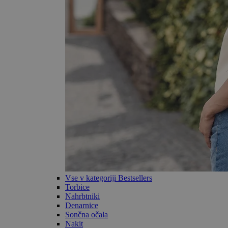
Vse v kategoriji Bestsellers
Torbice
Nahrbtniki
Denarnice
Sončna očala
Nakit