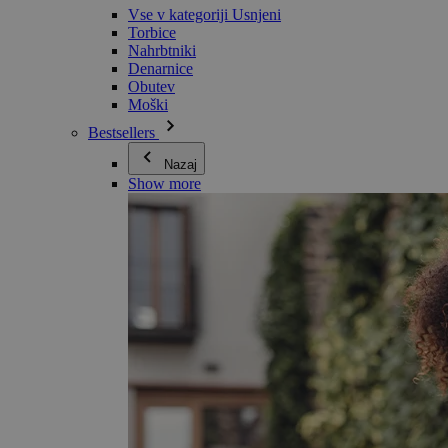
Vse v kategoriji Usnjeni
Torbice
Nahrbtniki
Denarnice
Obutev
Moški
Bestsellers
Nazaj
Show more