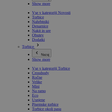
Show more
Vse v kategoriji Novosti
Torbice
Nahrbtniki
Denarnice
Nakit in ure
Obutev
Dodatki
Torbice
Nazaj
Show more
Vse v kategoriji Torbice
Crossbody
Ročne
Velike
Mini
Na ramo
Eco
Usnjene
Pisemske torbice
Torbice okoli pasu