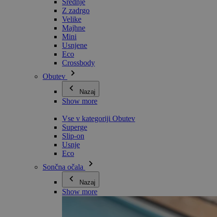
Srednje
Z zadrgo
Velike
Majhne
Mini
Usnjene
Eco
Crossbody
Obutev
Nazaj
Show more
Vse v kategoriji Obutev
Superge
Slip-on
Usnje
Eco
Sončna očala
Nazaj
Show more