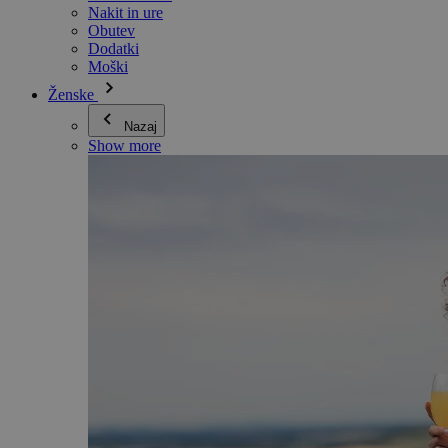
Nakit in ure
Obutev
Dodatki
Moški
Ženske
Nazaj
Show more