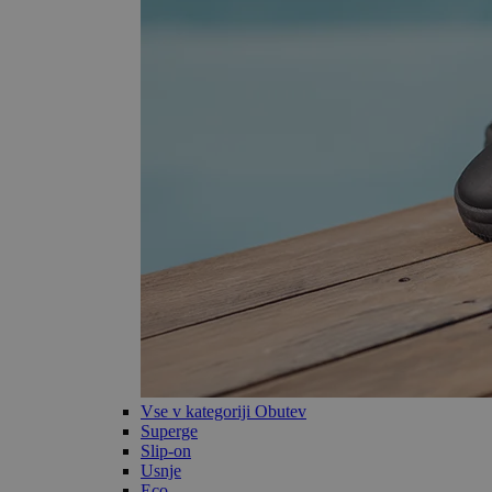
Vse v kategoriji Obutev
Superge
Slip-on
Usnje
Eco