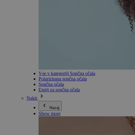
Vse v kategoriji Sončna očala
Polarizirana sončna očala
Sončna očala
Etuiji za sončna očala
Nakit
Nazaj
Show more