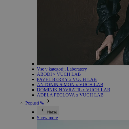
Vse v kategoriji Laboratory
ABODI × VUCH LAB
PAVEL BERKY x VUCH LAB
ANTONIN SIMON x VUCH LAB
DOMINIK NAVRATIL x VUCH LAB
ADELA PECLOVA x VUCH LAB
Popusti %
Nazaj
Show more