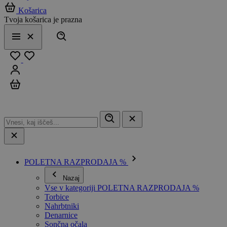
Košarica
Tvoja košarica je prazna
Išči
Meni
Zapri
Priljubljeno
Prijavi se
Košarica
POLETNA RAZPRODAJA %
Nazaj
Vse v kategoriji POLETNA RAZPRODAJA %
Torbice
Nahrbtniki
Denarnice
Sončna očala