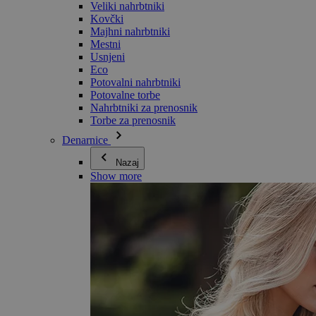
Veliki nahrbtniki
Kovčki
Majhni nahrbtniki
Mestni
Usnjeni
Eco
Potovalni nahrbtniki
Potovalne torbe
Nahrbtniki za prenosnik
Torbe za prenosnik
Denarnice
Nazaj
Show more