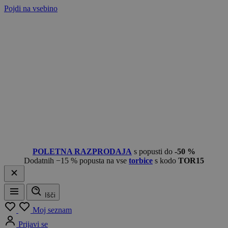
Pojdi na vsebino
POLETNA RAZPRODAJA
s popusti do
-50 %
Dodatnih −15 % popusta na vse
torbice
s kodo
TOR15
Išči
Meni
Moj seznam
Prijavi se