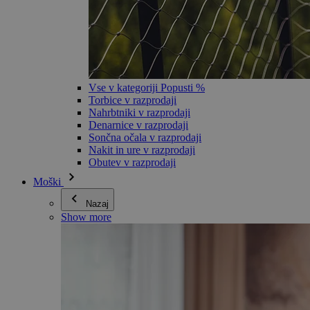
Vse v kategoriji Popusti %
Torbice v razprodaji
Nahrbtniki v razprodaji
Denarnice v razprodaji
Sončna očala v razprodaji
Nakit in ure v razprodaji
Obutev v razprodaji
Moški
Nazaj
Show more