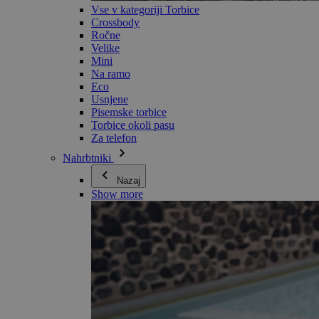
Vse v kategoriji Torbice
Crossbody
Ročne
Velike
Mini
Na ramo
Eco
Usnjene
Pisemske torbice
Torbice okoli pasu
Za telefon
Nahrbtniki
Nazaj
Show more