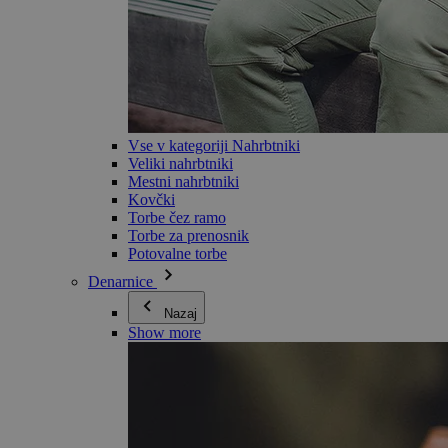
Vse v kategoriji Nahrbtniki
Veliki nahrbtniki
Mestni nahrbtniki
Kovčki
Torbe čez ramo
Torbe za prenosnik
Potovalne torbe
Denarnice
Nazaj
Show more