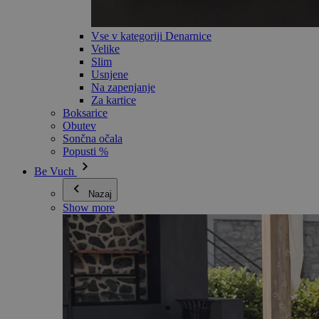
Vse v kategoriji Denarnice
Velike
Slim
Usnjene
Na zapenjanje
Za kartice
Boksarice
Obutev
Sončna očala
Popusti %
Be Vuch
Nazaj
Show more