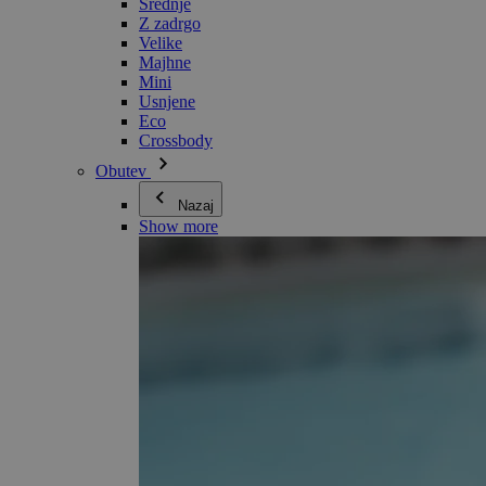
Srednje
Z zadrgo
Velike
Majhne
Mini
Usnjene
Eco
Crossbody
Obutev
Nazaj
Show more