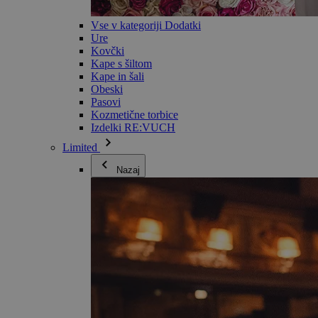
Vse v kategoriji Dodatki
Ure
Kovčki
Kape s šiltom
Kape in šali
Obeski
Pasovi
Kozmetične torbice
Izdelki RE:VUCH
Limited
Nazaj