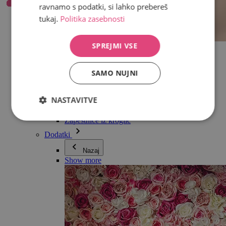
ravnamo s podatki, si lahko prebereš
tukaj.
Politika zasebnosti
SPREJMI VSE
Vse v kategoriji Nakit
Uhani
Zapestnice
SAMO NUJNI
Ogrlice
Kolekcija Adéle Pečlové
Srebro
NASTAVITVE
Nakit za pare
Ure
Zapestnice iz kroglic
Dodatki
Nazaj
Show more