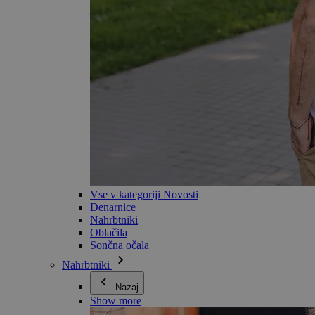
Vse v kategoriji Novosti
Denarnice
Nahrbtniki
Oblačila
Sončna očala
Nahrbtniki
Nazaj
Show more