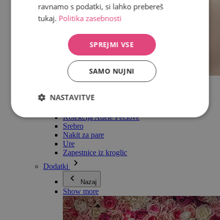
ravnamo s podatki, si lahko prebereš
tukaj.
Politika zasebnosti
SPREJMI VSE
SAMO NUJNI
Vse v kategoriji Nakit
Uhani
NASTAVITVE
Zapestnice
Ogrlice
Kolekcija Adéle Pečlové
Srebro
Nakit za pare
Ure
Zapestnice iz kroglic
Dodatki
Nazaj
Show more