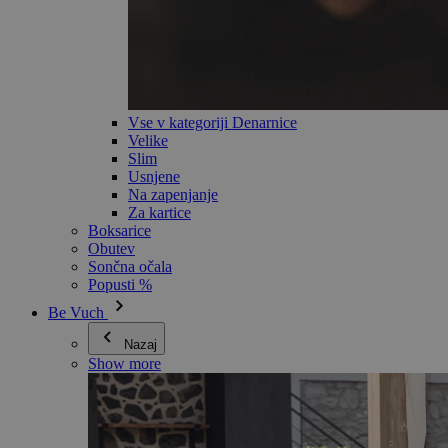
Vse v kategoriji Denarnice
Velike
Slim
Usnjene
Na zapenjanje
Za kartice
Boksarice
Obutev
Sončna očala
Popusti %
Be Vuch
Nazaj
Show more