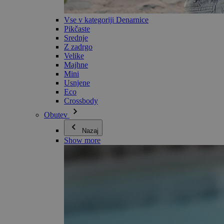
Vse v kategoriji Denarnice
Pikčaste
Srednje
Z zadrgo
Velike
Majhne
Mini
Usnjene
Eco
Crossbody
Obutev
Nazaj
Show more