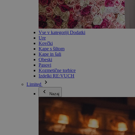
Vse v kategoriji Dodatki
Ure
Kovčki
Kape s šiltom
Kape in šali
Obeski
Pasovi
Kozmetične torbice
Izdelki RE:VUCH
Limited
Nazaj