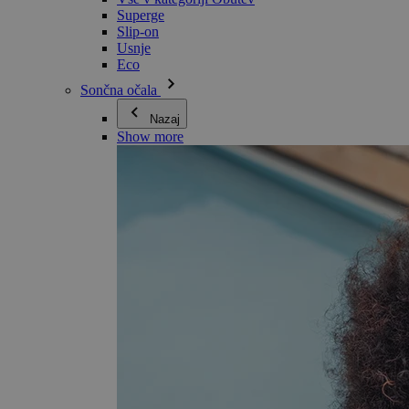
Superge
Slip-on
Usnje
Eco
Sončna očala
Nazaj
Show more