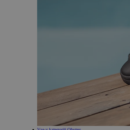
Vse v kategoriji Obutev