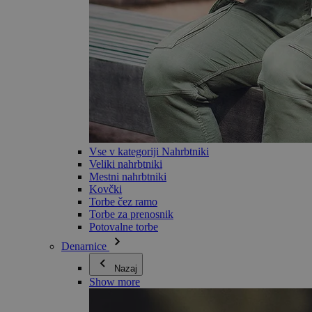
Vse v kategoriji Nahrbtniki
Veliki nahrbtniki
Mestni nahrbtniki
Kovčki
Torbe čez ramo
Torbe za prenosnik
Potovalne torbe
Denarnice
Nazaj
Show more