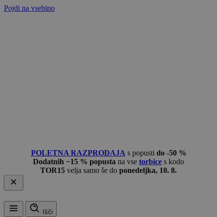
Pojdi na vsebino
POLETNA RAZPRODAJA
s popusti
do -50 %
Dodatnih −15 % popusta
na vse
torbice
s kodo
TOR15
velja samo še do
ponedeljka, 10. 8.
Išči