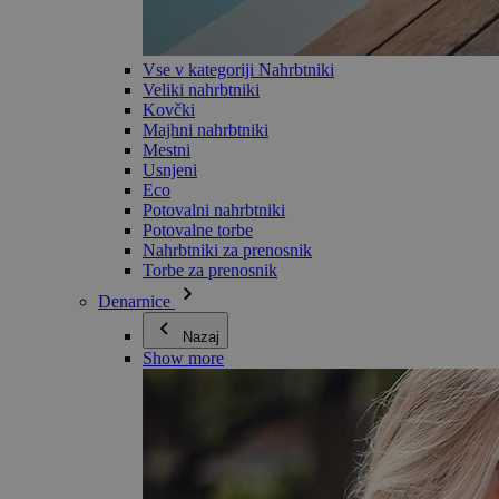
Vse v kategoriji Nahrbtniki
Veliki nahrbtniki
Kovčki
Majhni nahrbtniki
Mestni
Usnjeni
Eco
Potovalni nahrbtniki
Potovalne torbe
Nahrbtniki za prenosnik
Torbe za prenosnik
Denarnice
Nazaj
Show more