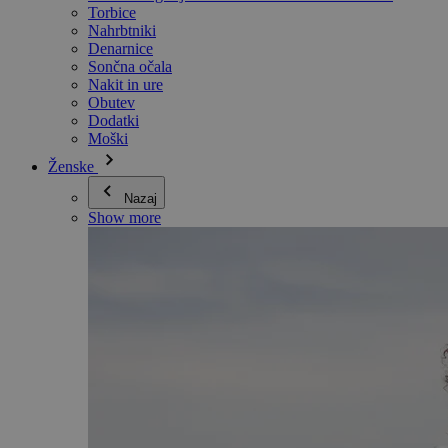
Torbice
Nahrbtniki
Denarnice
Sončna očala
Nakit in ure
Obutev
Dodatki
Moški
Ženske
Nazaj
Show more