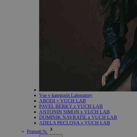
Vse v kategoriji Laboratory
ABODI × VUCH LAB
PAVEL BERKY x VUCH LAB
ANTONIN SIMON x VUCH LAB
DOMINIK NAVRATIL x VUCH LAB
ADELA PECLOVA x VUCH LAB
Popusti %