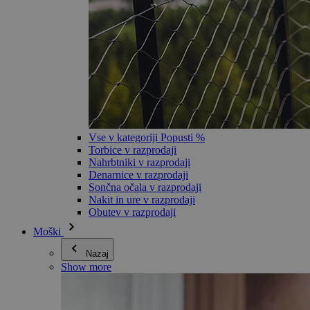
Vse v kategoriji Popusti %
Torbice v razprodaji
Nahrbtniki v razprodaji
Denarnice v razprodaji
Sončna očala v razprodaji
Nakit in ure v razprodaji
Obutev v razprodaji
Moški
Nazaj
Show more