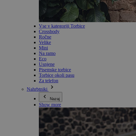
Vse v kategoriji Torbice
Crossbody
Ročne
Velike
Mini
Na ramo
Eco
Usnjene
Pisemske torbice
Torbice okoli pasu
Za telefon
Nahrbtniki
Nazaj
Show more