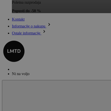
Poletna razprodaja
Popusti do -50 %
Kontakt
Informacije o nakupu
Ostale informacije
Ni na voljo