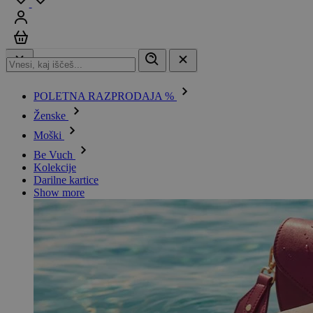
Prijavi se
Košarica
POLETNA RAZPRODAJA %
Ženske
Moški
Be Vuch
Kolekcije
Darilne kartice
Show more