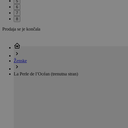
5
6
7
8
Prodaja se je končala
Ženske
La Perle de l’Océan
(trenutna stran)