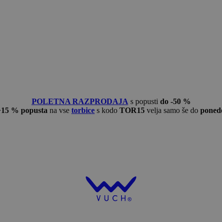
POLETNA RAZPRODAJA
s popusti
do -50 %
−15 % popusta
na vse
torbice
s kodo
TOR15
velja samo še do
ponede