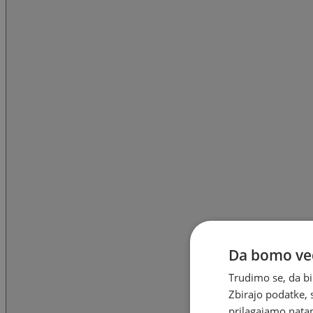
Da bomo ved
Trudimo se, da bi
Zbirajo podatke, 
prilagajamo natan