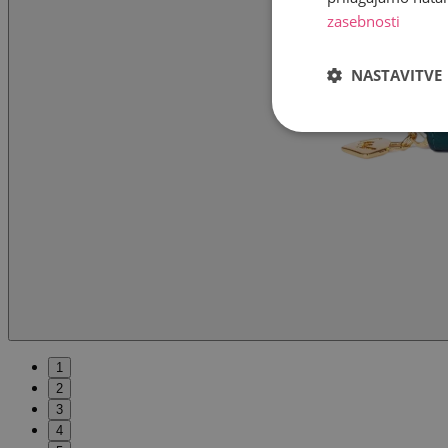
zasebnosti
NASTAVITVE
1
2
3
4