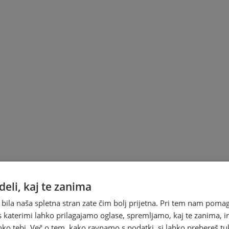
eli, kaj te zanima
 bila naša spletna stran zate čim bolj prijetna. Pri tem nam pomag
s katerimi lahko prilagajamo oglase, spremljamo, kaj te zanima, i
ko tebi. Več o tem, kako ravnamo s podatki, si lahko prebereš tu