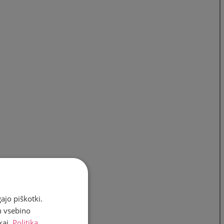
ajo piškotki.
n vsebino
kaj.
Politika