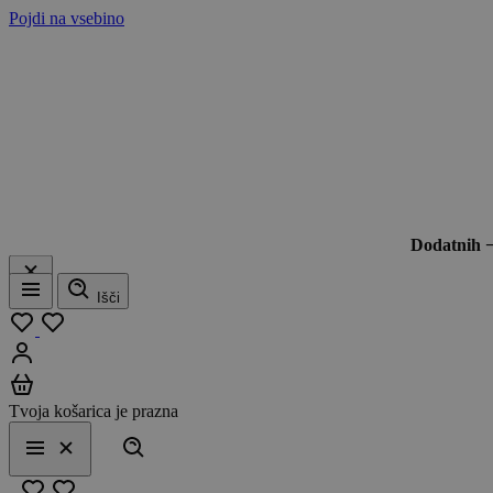
Pojdi na vsebino
Dodatnih 
Išči
Meni
Moj seznam
Prijavi se
Košarica
Tvoja košarica je prazna
Išči
Meni
Zapri
Priljubljeno