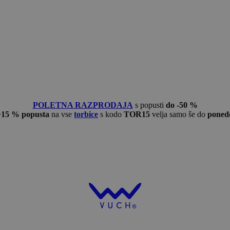
POLETNA RAZPRODAJA
s popusti
do -50 %
−15 % popusta
na vse
torbice
s kodo
TOR15
velja samo še do
ponede