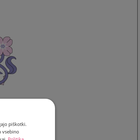
ajo piškotki.
n vsebino
kaj.
Politika