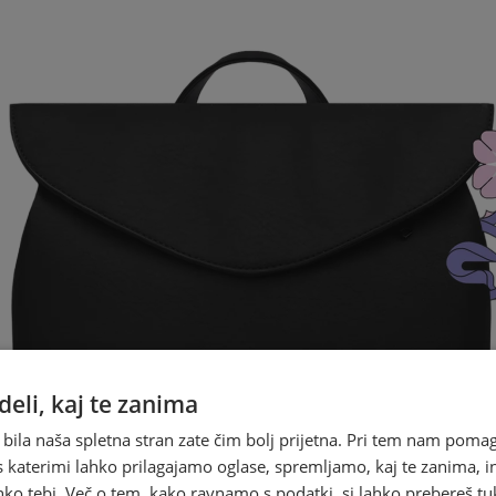
eli, kaj te zanima
 bila naša spletna stran zate čim bolj prijetna. Pri tem nam pomag
s katerimi lahko prilagajamo oglase, spremljamo, kaj te zanima, i
ko tebi. Več o tem, kako ravnamo s podatki, si lahko prebereš tu