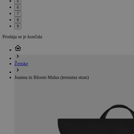
5
6
7
8
9
Prodaja se je končala
Ženske
Joanna in Bloom Malus
(trenutna stran)