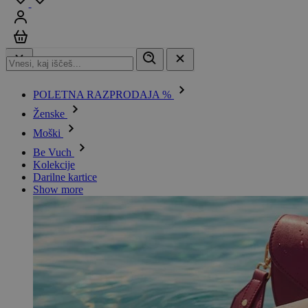
Prijavi se
Košarica
POLETNA RAZPRODAJA %
Ženske
Moški
Be Vuch
Kolekcije
Darilne kartice
Show more