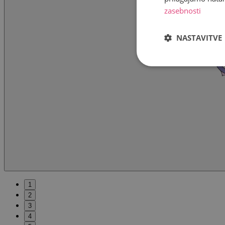
zasebnosti
NASTAVITVE
1
2
3
4