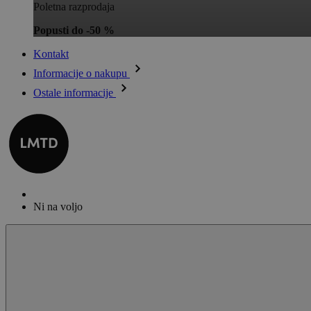
Poletna razprodaja
Popusti do -50 %
Kontakt
Informacije o nakupu
Ostale informacije
Ni na voljo