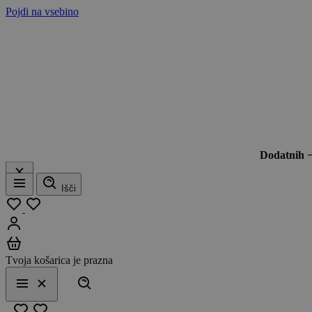
Pojdi na vsebino
Dodatnih 
Išči
Meni
Moj seznam
Prijavi se
Košarica
Tvoja košarica je prazna
Išči
Meni
Zapri
Priljubljeno