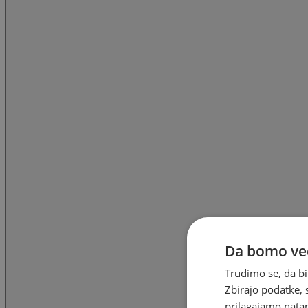
Da bomo ved
Trudimo se, da bi
Zbirajo podatke, 
prilagajamo natan