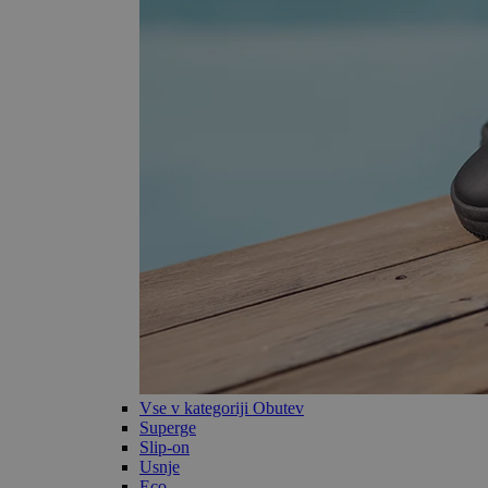
Vse v kategoriji Obutev
Superge
Slip-on
Usnje
Eco