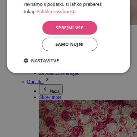
ravnamo s podatki, si lahko prebereš
tukaj.
Politika zasebnosti
SPREJMI VSE
Vse v kategoriji Nakit
Uhani
Zapestnice
SAMO NUJNI
Ogrlice
Kolekcija Adéle Pečlové
Srebro
NASTAVITVE
Nakit za pare
Ure
Zapestnice iz kroglic
Dodatki
Nazaj
Show more