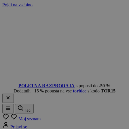
Pojdi na vsebino
POLETNA RAZPRODAJA
s popusti do
-50 %
Dodatnih −15 % popusta na vse
torbice
s kodo
TOR15
Išči
Meni
Moj seznam
Prijavi se