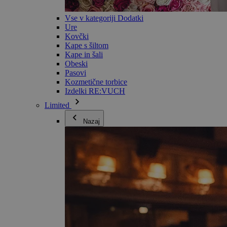
Vse v kategoriji Dodatki
Ure
Kovčki
Kape s šiltom
Kape in šali
Obeski
Pasovi
Kozmetične torbice
Izdelki RE:VUCH
Limited
Nazaj