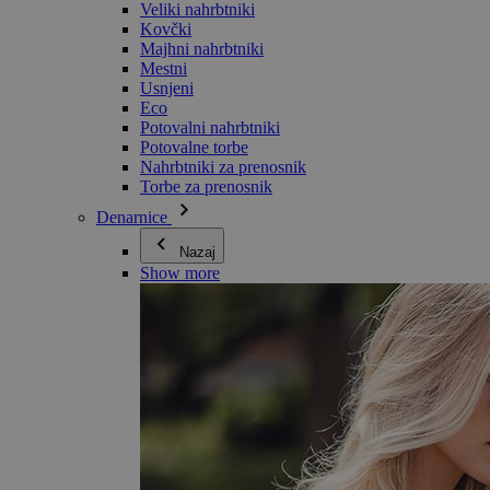
Veliki nahrbtniki
Kovčki
Majhni nahrbtniki
Mestni
Usnjeni
Eco
Potovalni nahrbtniki
Potovalne torbe
Nahrbtniki za prenosnik
Torbe za prenosnik
Denarnice
Nazaj
Show more