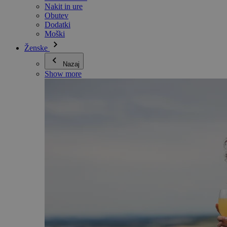
Nakit in ure
Obutev
Dodatki
Moški
Ženske
Nazaj
Show more