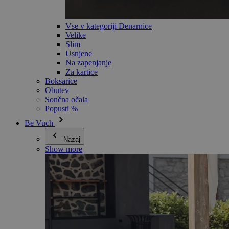
Vse v kategoriji Denarnice
Velike
Slim
Usnjene
Na zapenjanje
Za kartice
Boksarice
Obutev
Sončna očala
Popusti %
Be Vuch
Nazaj
Show more