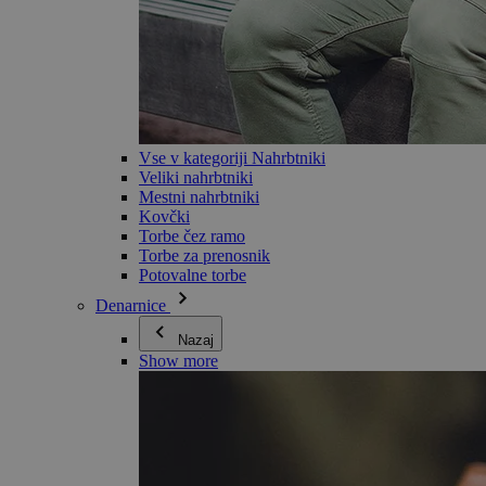
Vse v kategoriji Nahrbtniki
Veliki nahrbtniki
Mestni nahrbtniki
Kovčki
Torbe čez ramo
Torbe za prenosnik
Potovalne torbe
Denarnice
Nazaj
Show more