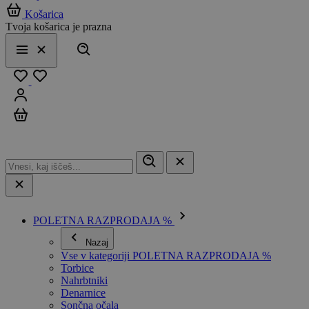
Košarica
Tvoja košarica je prazna
Išči
Meni
Zapri
Priljubljeno
Prijavi se
Košarica
POLETNA RAZPRODAJA %
Nazaj
Vse v kategoriji POLETNA RAZPRODAJA %
Torbice
Nahrbtniki
Denarnice
Sončna očala