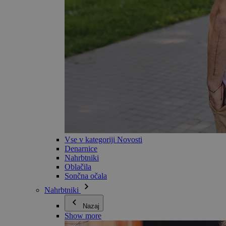
Vse v kategoriji Novosti
Denarnice
Nahrbtniki
Oblačila
Sončna očala
Nahrbtniki
Nazaj
Show more