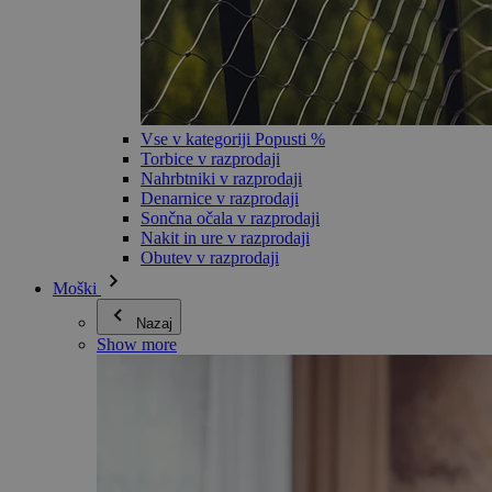
Vse v kategoriji Popusti %
Torbice v razprodaji
Nahrbtniki v razprodaji
Denarnice v razprodaji
Sončna očala v razprodaji
Nakit in ure v razprodaji
Obutev v razprodaji
Moški
Nazaj
Show more