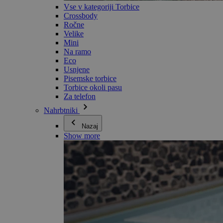
Vse v kategoriji Torbice
Crossbody
Ročne
Velike
Mini
Na ramo
Eco
Usnjene
Pisemske torbice
Torbice okoli pasu
Za telefon
Nahrbtniki
Nazaj
Show more