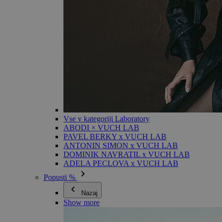
Vse v kategoriji Laboratory
ABODI × VUCH LAB
PAVEL BERKY x VUCH LAB
ANTONIN SIMON x VUCH LAB
DOMINIK NAVRATIL x VUCH LAB
ADELA PECLOVA x VUCH LAB
Popusti %
Nazaj
Show more