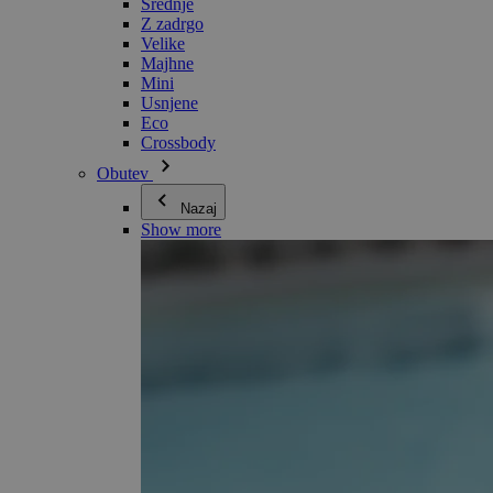
Srednje
Z zadrgo
Velike
Majhne
Mini
Usnjene
Eco
Crossbody
Obutev
Nazaj
Show more