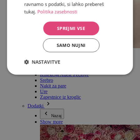
ravnamo s podatki, si lahko prebereš
tukaj.
Politika zasebnosti
SPREJMI VSE
SAMO NUJNI
Vse v kategoriji Nakit
Uhani
NASTAVITVE
Zapestnice
Ogrlice
Kolekcija Adéle Pečlové
Srebro
Nakit za pare
Ure
Zapestnice iz kroglic
Dodatki
Nazaj
Show more