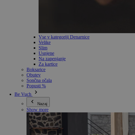
Vse v kategoriji Denarnice
Velike
Slim
Usnjene
Na zapenjanje
Za kartice
Boksarice
Obutev
Sončna očala
Popusti %
Be Vuch
Nazaj
Show more