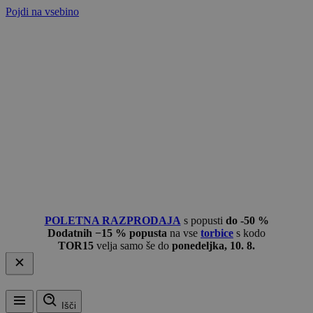
Pojdi na vsebino
POLETNA RAZPRODAJA
s popusti
do -50 %
Dodatnih −15 % popusta
na vse
torbice
s kodo
TOR15
velja samo še do
ponedeljka, 10. 8.
Išči