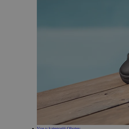
Vse v kategoriji Obutev