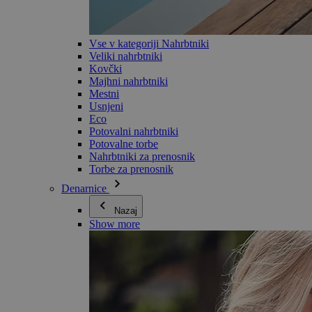
Vse v kategoriji Nahrbtniki
Veliki nahrbtniki
Kovčki
Majhni nahrbtniki
Mestni
Usnjeni
Eco
Potovalni nahrbtniki
Potovalne torbe
Nahrbtniki za prenosnik
Torbe za prenosnik
Denarnice
Nazaj
Show more