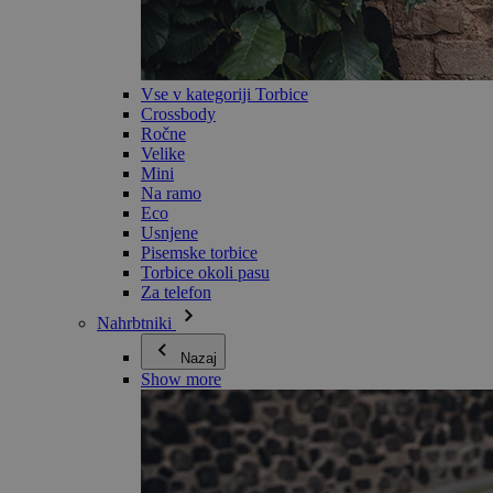
Vse v kategoriji Torbice
Crossbody
Ročne
Velike
Mini
Na ramo
Eco
Usnjene
Pisemske torbice
Torbice okoli pasu
Za telefon
Nahrbtniki
Nazaj
Show more