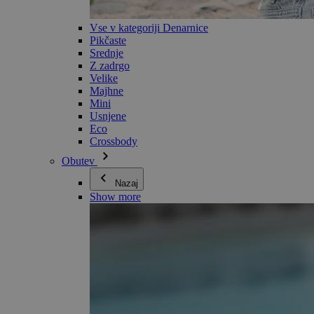
Vse v kategoriji Denarnice
Pikčaste
Srednje
Z zadrgo
Velike
Majhne
Mini
Usnjene
Eco
Crossbody
Obutev
Nazaj
Show more