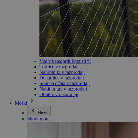
Vse v kategoriji Popusti %
Torbice v razprodaji
Nahrbtniki v razprodaji
Denarnice v razprodaji
Sončna očala v razprodaji
Nakit in ure v razprodaji
Obutev v razprodaji
Moški
Nazaj
Show more