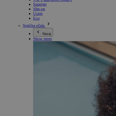
Superge
Slip-on
Usnje
Eco
Sončna očala
Nazaj
Show more