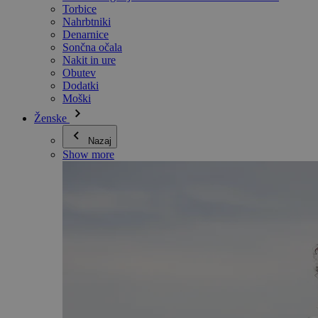
Torbice
Nahrbtniki
Denarnice
Sončna očala
Nakit in ure
Obutev
Dodatki
Moški
Ženske
Nazaj
Show more