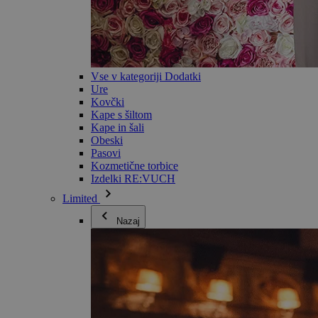
Vse v kategoriji Dodatki
Ure
Kovčki
Kape s šiltom
Kape in šali
Obeski
Pasovi
Kozmetične torbice
Izdelki RE:VUCH
Limited
Nazaj