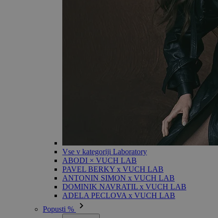
Vse v kategoriji Laboratory
ABODI × VUCH LAB
PAVEL BERKY x VUCH LAB
ANTONIN SIMON x VUCH LAB
DOMINIK NAVRATIL x VUCH LAB
ADELA PECLOVA x VUCH LAB
Popusti %