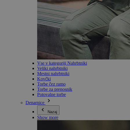
Vse v kategoriji Nahrbtniki
Veliki nahrbtniki
Mestni nahrbtniki
Kovčki
Torbe čez ramo
Torbe za prenosnik
Potovalne torbe
Denarnice
Nazaj
Show more