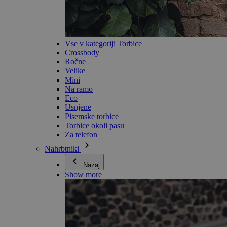
Vse v kategoriji Torbice
Crossbody
Ročne
Velike
Mini
Na ramo
Eco
Usnjene
Pisemske torbice
Torbice okoli pasu
Za telefon
Nahrbtniki
Nazaj
Show more