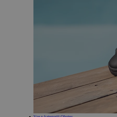
Vse v kategoriji Obutev