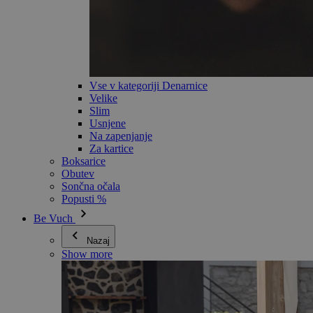
Vse v kategoriji Denarnice
Velike
Slim
Usnjene
Na zapenjanje
Za kartice
Boksarice
Obutev
Sončna očala
Popusti %
Be Vuch
Nazaj
Show more