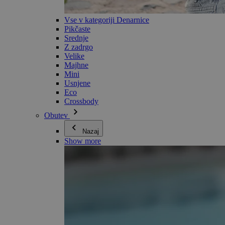
Vse v kategoriji Denarnice
Pikčaste
Srednje
Z zadrgo
Velike
Majhne
Mini
Usnjene
Eco
Crossbody
Obutev
Nazaj
Show more