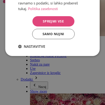
ravnamo s podatki, si lahko prebereš
tukaj.
Politika zasebnosti
SPREJMI VSE
SAMO NUJNI
Vse v kategoriji Nakit
Uhani
NASTAVITVE
Zapestnice
Ogrlice
Kolekcija Adéle Pečlové
Srebro
Nakit za pare
Ure
Zapestnice iz kroglic
Dodatki
Nazaj
Show more