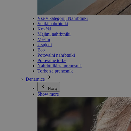
Vse v kategoriji Nahrbtniki
Veliki nahrbtniki
Kovčki
Majhni nahrbtniki
Mestni
Usnjeni
Eco
Potovalni nahrbtniki
Potovalne torbe
Nahrbtniki za prenosnik
Torbe za prenosnik
Denarnice
Nazaj
Show more