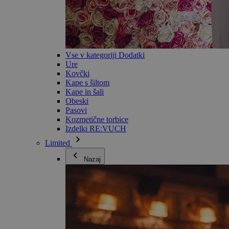
Vse v kategoriji Dodatki
Ure
Kovčki
Kape s šiltom
Kape in šali
Obeski
Pasovi
Kozmetične torbice
Izdelki RE:VUCH
Limited
Nazaj