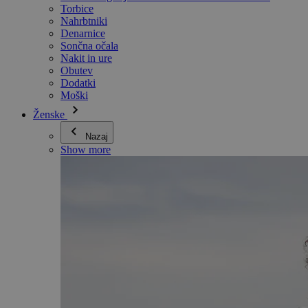
Torbice
Nahrbtniki
Denarnice
Sončna očala
Nakit in ure
Obutev
Dodatki
Moški
Ženske
Nazaj
Show more