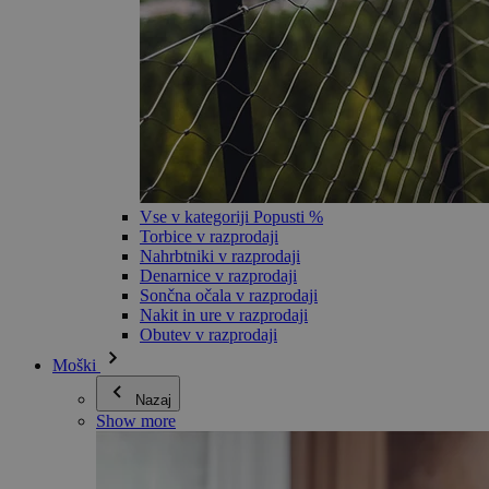
Vse v kategoriji Popusti %
Torbice v razprodaji
Nahrbtniki v razprodaji
Denarnice v razprodaji
Sončna očala v razprodaji
Nakit in ure v razprodaji
Obutev v razprodaji
Moški
Nazaj
Show more