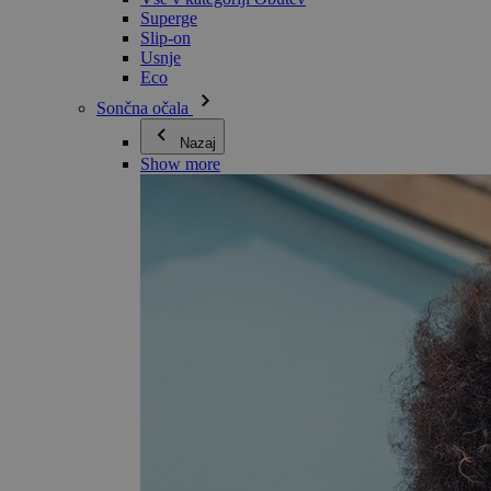
Superge
Slip-on
Usnje
Eco
Sončna očala
Nazaj
Show more