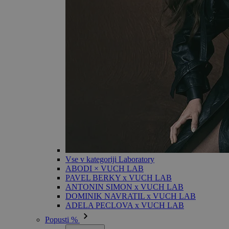
Vse v kategoriji Laboratory
ABODI × VUCH LAB
PAVEL BERKY x VUCH LAB
ANTONIN SIMON x VUCH LAB
DOMINIK NAVRATIL x VUCH LAB
ADELA PECLOVA x VUCH LAB
Popusti %