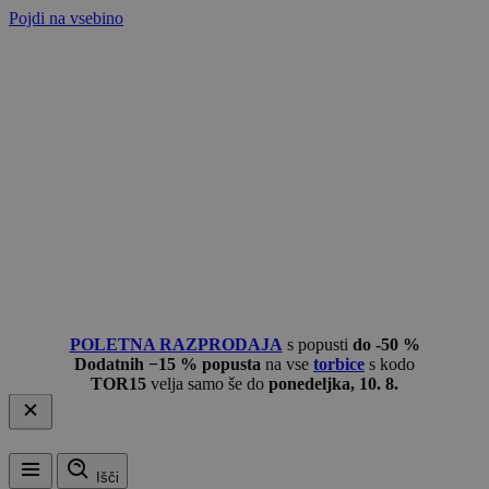
Pojdi na vsebino
POLETNA RAZPRODAJA
s popusti
do -50 %
Dodatnih −15 % popusta
na vse
torbice
s kodo
TOR15
velja samo še do
ponedeljka, 10. 8.
Išči