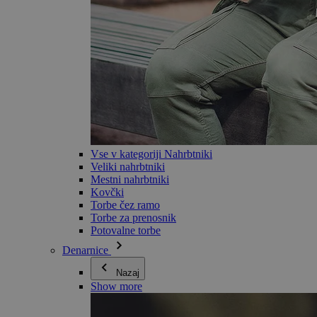
Vse v kategoriji Nahrbtniki
Veliki nahrbtniki
Mestni nahrbtniki
Kovčki
Torbe čez ramo
Torbe za prenosnik
Potovalne torbe
Denarnice
Nazaj
Show more