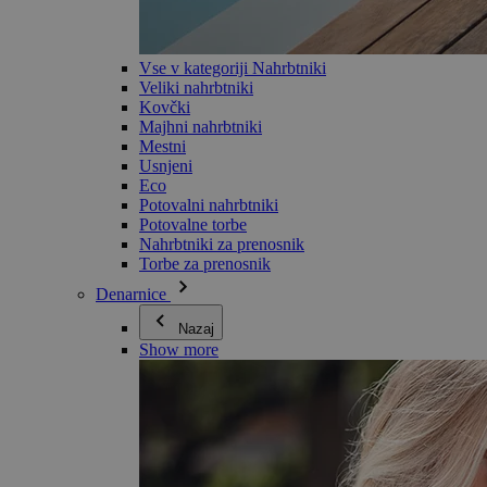
Vse v kategoriji Nahrbtniki
Veliki nahrbtniki
Kovčki
Majhni nahrbtniki
Mestni
Usnjeni
Eco
Potovalni nahrbtniki
Potovalne torbe
Nahrbtniki za prenosnik
Torbe za prenosnik
Denarnice
Nazaj
Show more