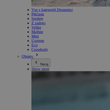
Vse v kategoriji Denarnice
Pikčaste
Srednje
Z zadrgo
Velike
Majhne
Mini
Usnjene
Eco
Crossbody
Obutev
Nazaj
Show more