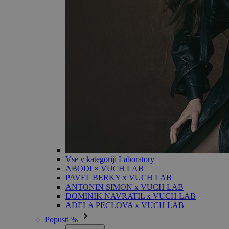
Vse v kategoriji Laboratory
ABODI × VUCH LAB
PAVEL BERKY x VUCH LAB
ANTONIN SIMON x VUCH LAB
DOMINIK NAVRATIL x VUCH LAB
ADELA PECLOVA x VUCH LAB
Popusti %