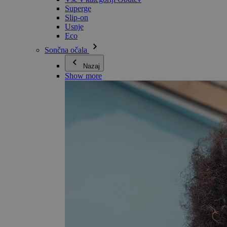
Superge
Slip-on
Usnje
Eco
Sončna očala
Nazaj
Show more