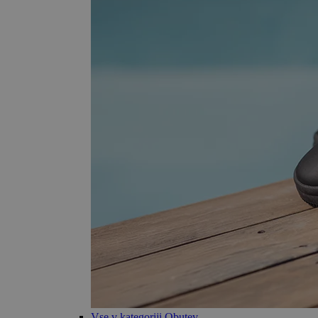
Vse v kategoriji Obutev