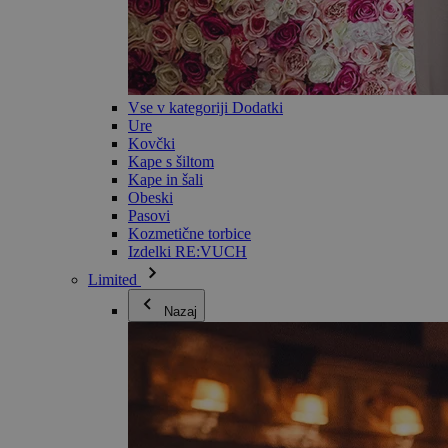
Vse v kategoriji Dodatki
Ure
Kovčki
Kape s šiltom
Kape in šali
Obeski
Pasovi
Kozmetične torbice
Izdelki RE:VUCH
Limited
Nazaj