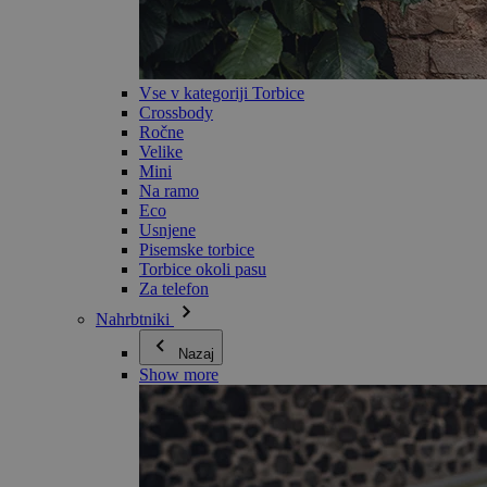
Vse v kategoriji Torbice
Crossbody
Ročne
Velike
Mini
Na ramo
Eco
Usnjene
Pisemske torbice
Torbice okoli pasu
Za telefon
Nahrbtniki
Nazaj
Show more