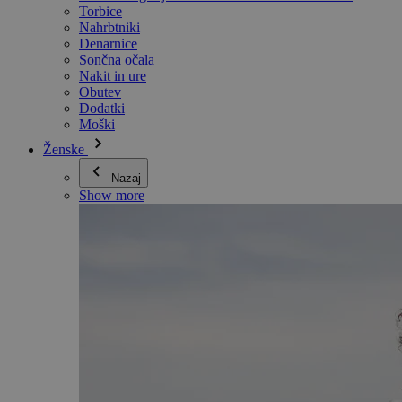
Torbice
Nahrbtniki
Denarnice
Sončna očala
Nakit in ure
Obutev
Dodatki
Moški
Ženske
Nazaj
Show more