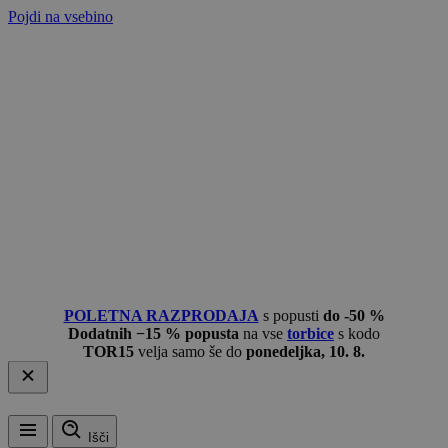
Pojdi na vsebino
POLETNA RAZPRODAJA
s popusti
do -50 %
Dodatnih −15 % popusta
na vse
torbice
s kodo
TOR15
velja samo še do
ponedeljka, 10. 8.
Išči