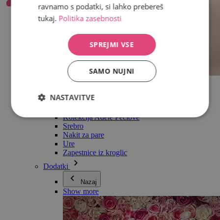
ravnamo s podatki, si lahko prebereš
tukaj.
Politika zasebnosti
SPREJMI VSE
SAMO NUJNI
Vse v kategoriji Nakit
Uhani
NASTAVITVE
Zapestnice
Ogrlice
Kolekcija Adéle Pečlové
Srebro
Nakit za pare
Ure
Zapestnice iz kroglic
Dodatki
Nazaj
Show more