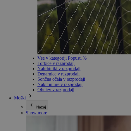
Vse v kategoriji Popusti %
Torbice v razprodaji
Nahrbtniki v razprodaji
Denarnice v razprodaji
Sončna očala v razprodaji
Nakit in ure v razprodaji
Obutev v razprodaji
Moški
Nazaj
Show more