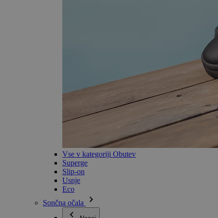
Vse v kategoriji Obutev
Superge
Slip-on
Usnje
Eco
Sončna očala