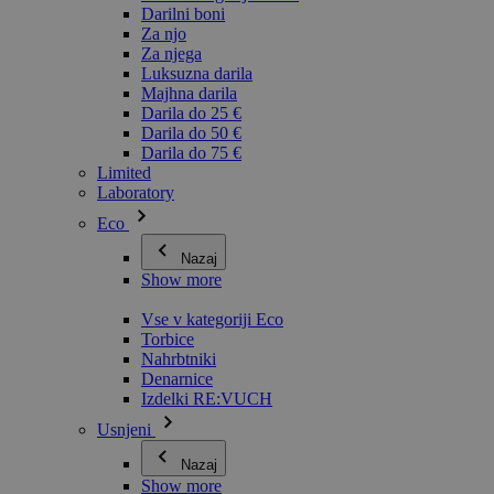
Darilni boni
Za njo
Za njega
Luksuzna darila
Majhna darila
Darila do 25 €
Darila do 50 €
Darila do 75 €
Limited
Laboratory
Eco
Nazaj
Show more
Vse v kategoriji Eco
Torbice
Nahrbtniki
Denarnice
Izdelki RE:VUCH
Usnjeni
Nazaj
Show more