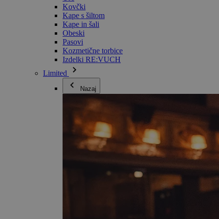
Kovčki
Kape s šiltom
Kape in šali
Obeski
Pasovi
Kozmetične torbice
Izdelki RE:VUCH
Limited
Nazaj