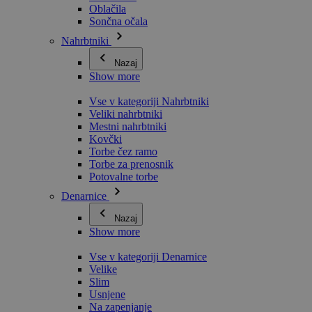
Oblačila
Sončna očala
Nahrbtniki
Nazaj
Show more
Vse v kategoriji Nahrbtniki
Veliki nahrbtniki
Mestni nahrbtniki
Kovčki
Torbe čez ramo
Torbe za prenosnik
Potovalne torbe
Denarnice
Nazaj
Show more
Vse v kategoriji Denarnice
Velike
Slim
Usnjene
Na zapenjanje