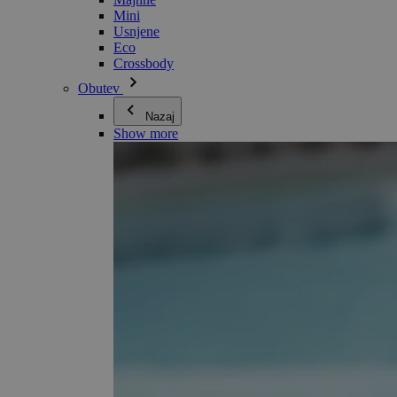
Mini
Usnjene
Eco
Crossbody
Obutev
Nazaj
Show more