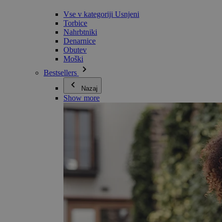
Vse v kategoriji Usnjeni
Torbice
Nahrbtniki
Denarnice
Obutev
Moški
Bestsellers
Nazaj
Show more