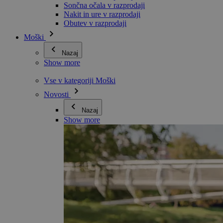
Sončna očala v razprodaji
Nakit in ure v razprodaji
Obutev v razprodaji
Moški
Nazaj
Show more
Vse v kategoriji Moški
Novosti
Nazaj
Show more