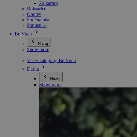
Za kartice
Boksarice
Obutev
Sončna očala
Popusti %
Be Vuch
Nazaj
Show more
Vse v kategoriji Be Vuch
Darila
Nazaj
Show more