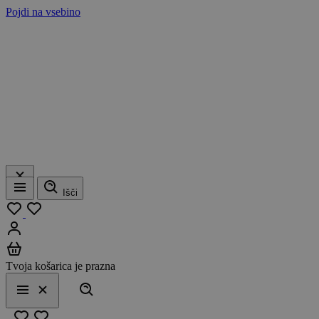
Pojdi na vsebino
Išči
Meni
Moj seznam
Prijavi se
Košarica
Tvoja košarica je prazna
Išči
Meni
Zapri
Priljubljeno