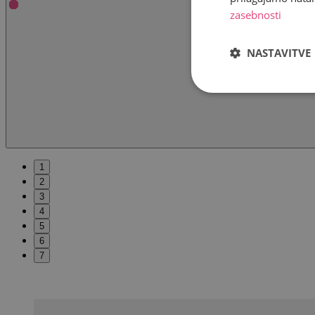
zasebnosti
NASTAVITVE
1
2
3
4
5
6
7