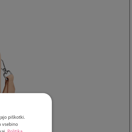
ajo piškotki.
n vsebino
kaj.
Politika