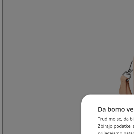
Da bomo ved
Trudimo se, da bi
Zbirajo podatke, 
prilagajamo natan