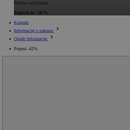
Poletna razprodaja
Popusti do -50 %
Kontakt
Informacije o nakupu
Ostale informacije
Popust -42%