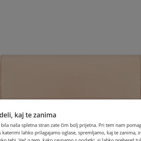
eli, kaj te zanima
 bila naša spletna stran zate čim bolj prijetna. Pri tem nam pomag
s katerimi lahko prilagajamo oglase, spremljamo, kaj te zanima, i
ko tebi. Več o tem, kako ravnamo s podatki, si lahko prebereš tu