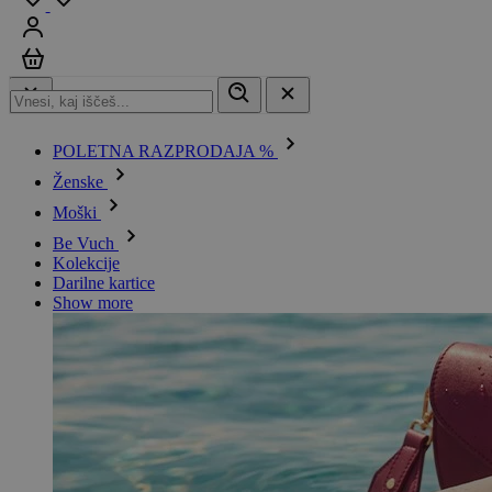
Prijavi se
Košarica
POLETNA RAZPRODAJA %
Ženske
Moški
Be Vuch
Kolekcije
Darilne kartice
Show more