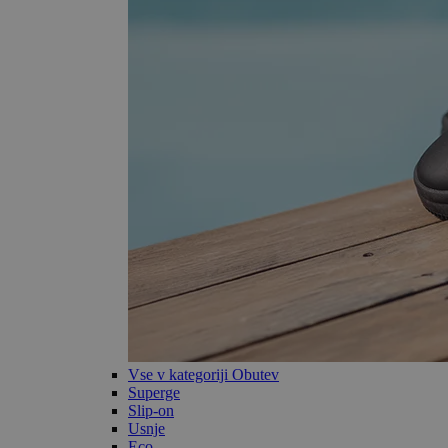
Vse v kategoriji Obutev
Superge
Slip-on
Usnje
Eco