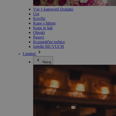
Vse v kategoriji Dodatki
Ure
Kovčki
Kape s šiltom
Kape in šali
Obeski
Pasovi
Kozmetične torbice
Izdelki RE:VUCH
Limited
Nazaj