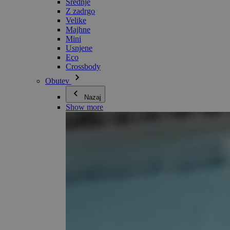
Srednje
Z zadrgo
Velike
Majhne
Mini
Usnjene
Eco
Crossbody
Obutev
Nazaj
Show more