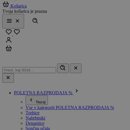
Košarica
Tvoja košarica je prazna
Išči
Meni
Zapri
Priljubljeno
Prijavi se
Košarica
POLETNA RAZPRODAJA %
Nazaj
Vse v kategoriji POLETNA RAZPRODAJA %
Torbice
Nahrbtniki
Denarnice
Sončna očala