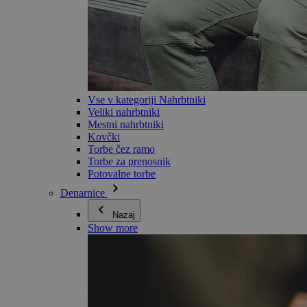
Vse v kategoriji Nahrbtniki
Veliki nahrbtniki
Mestni nahrbtniki
Kovčki
Torbe čez ramo
Torbe za prenosnik
Potovalne torbe
Denarnice
Nazaj
Show more