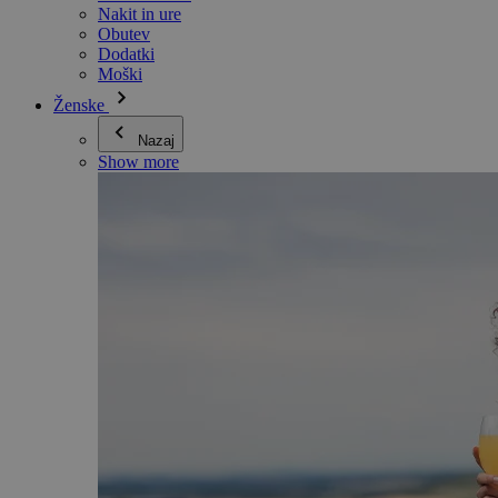
Nakit in ure
Obutev
Dodatki
Moški
Ženske
Nazaj
Show more