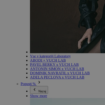
Vse v kategoriji Laboratory
ABODI × VUCH LAB
PAVEL BERKY x VUCH LAB
ANTONIN SIMON x VUCH LAB
DOMINIK NAVRATIL x VUCH LAB
ADELA PECLOVA x VUCH LAB
Popusti %
Nazaj
Show more