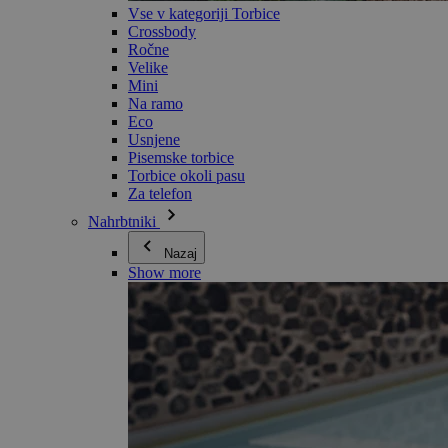
Vse v kategoriji Torbice
Crossbody
Ročne
Velike
Mini
Na ramo
Eco
Usnjene
Pisemske torbice
Torbice okoli pasu
Za telefon
Nahrbtniki
Nazaj
Show more