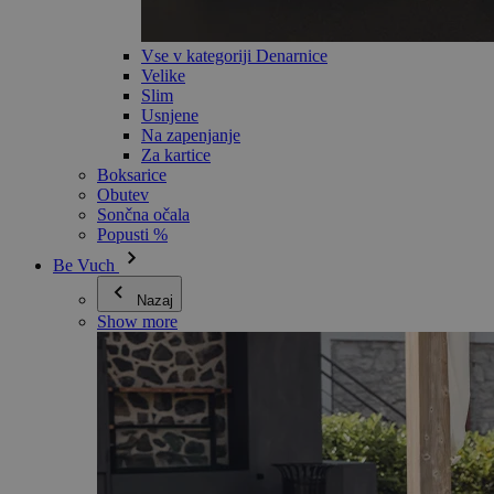
Vse v kategoriji Denarnice
Velike
Slim
Usnjene
Na zapenjanje
Za kartice
Boksarice
Obutev
Sončna očala
Popusti %
Be Vuch
Nazaj
Show more