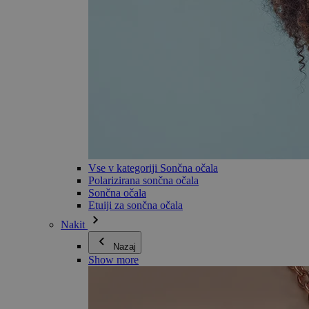
Vse v kategoriji Sončna očala
Polarizirana sončna očala
Sončna očala
Etuiji za sončna očala
Nakit
Nazaj
Show more