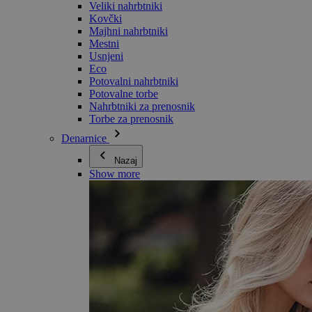
Veliki nahrbtniki
Kovčki
Majhni nahrbtniki
Mestni
Usnjeni
Eco
Potovalni nahrbtniki
Potovalne torbe
Nahrbtniki za prenosnik
Torbe za prenosnik
Denarnice
Nazaj
Show more