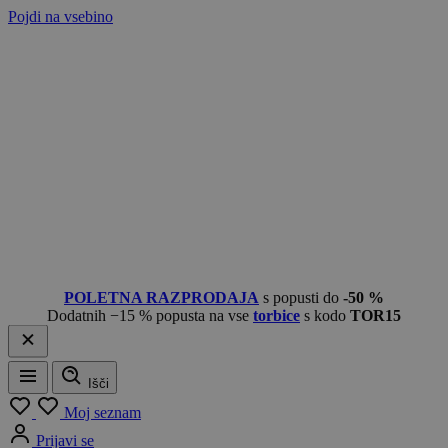
Pojdi na vsebino
POLETNA RAZPRODAJA
s popusti do
-50 %
Dodatnih −15 % popusta na vse
torbice
s kodo
TOR15
Išči
Meni
Moj seznam
Prijavi se