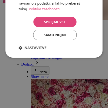
ravnamo s podatki, si lahko prebereš
tukaj.
Politika zasebnosti
SPREJMI VSE
Vse v kategoriji Nakit
Uhani
Zapestnice
SAMO NUJNI
Ogrlice
Kolekcija Adéle Pečlové
Srebro
NASTAVITVE
Nakit za pare
Ure
Zapestnice iz kroglic
Dodatki
Nazaj
Show more