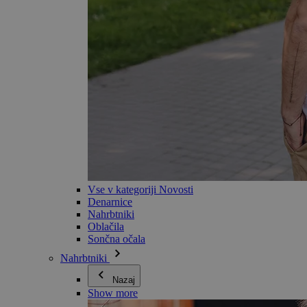
Vse v kategoriji Novosti
Denarnice
Nahrbtniki
Oblačila
Sončna očala
Nahrbtniki
Nazaj
Show more