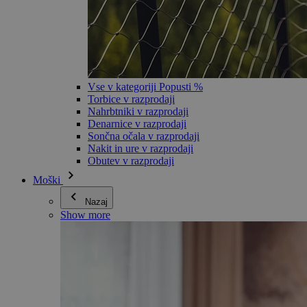
Vse v kategoriji Popusti %
Torbice v razprodaji
Nahrbtniki v razprodaji
Denarnice v razprodaji
Sončna očala v razprodaji
Nakit in ure v razprodaji
Obutev v razprodaji
Moški
Nazaj
Show more