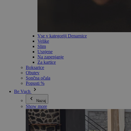
Vse v kategoriji Denarnice
Velike
Slim
Usnjene
Na zapenjanje
Za kartice
Boksarice
Obutev
Sončna očala
Popusti %
Be Vuch
Nazaj
Show more