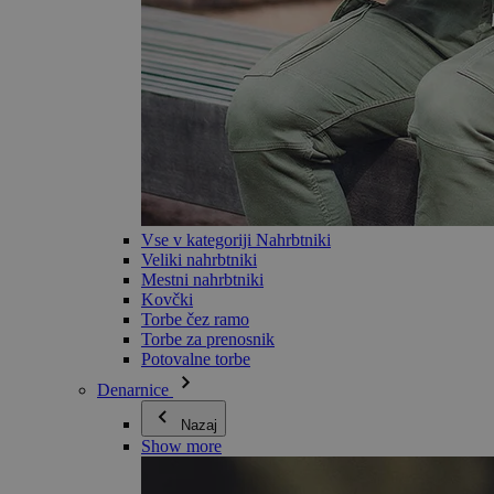
Vse v kategoriji Nahrbtniki
Veliki nahrbtniki
Mestni nahrbtniki
Kovčki
Torbe čez ramo
Torbe za prenosnik
Potovalne torbe
Denarnice
Nazaj
Show more