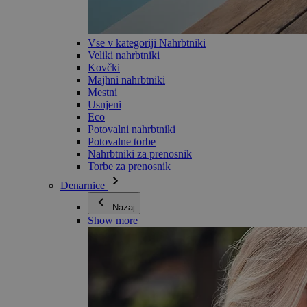
Vse v kategoriji Nahrbtniki
Veliki nahrbtniki
Kovčki
Majhni nahrbtniki
Mestni
Usnjeni
Eco
Potovalni nahrbtniki
Potovalne torbe
Nahrbtniki za prenosnik
Torbe za prenosnik
Denarnice
Nazaj
Show more