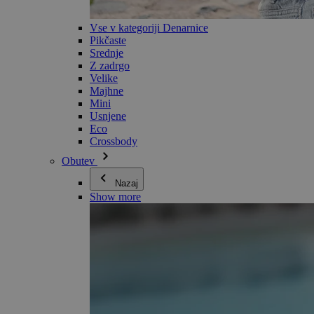
Vse v kategoriji Denarnice
Pikčaste
Srednje
Z zadrgo
Velike
Majhne
Mini
Usnjene
Eco
Crossbody
Obutev
Nazaj
Show more