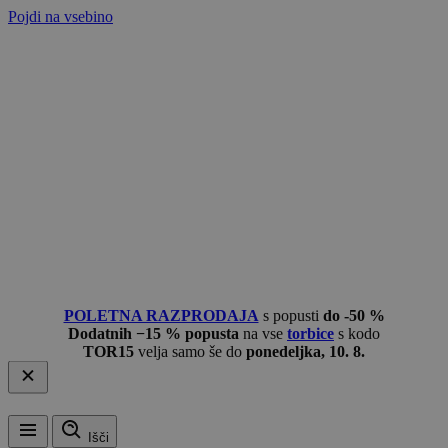
Pojdi na vsebino
POLETNA RAZPRODAJA
s popusti
do -50 %
Dodatnih −15 % popusta
na vse
torbice
s kodo
TOR15
velja samo še do
ponedeljka, 10. 8.
Išči