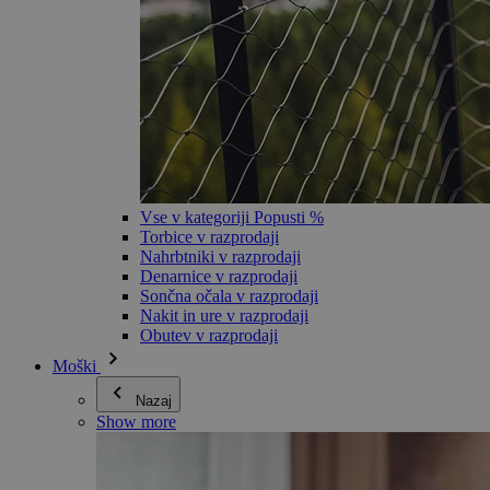
Vse v kategoriji Popusti %
Torbice v razprodaji
Nahrbtniki v razprodaji
Denarnice v razprodaji
Sončna očala v razprodaji
Nakit in ure v razprodaji
Obutev v razprodaji
Moški
Nazaj
Show more