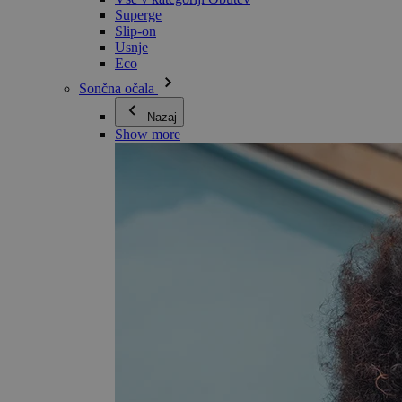
Superge
Slip-on
Usnje
Eco
Sončna očala
Nazaj
Show more