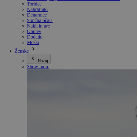
Torbice
Nahrbtniki
Denarnice
Sončna očala
Nakit in ure
Obutev
Dodatki
Moški
Ženske
Nazaj
Show more