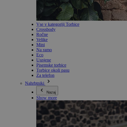
Vse v kategoriji Torbice
Crossbody
Ročne
Velike
Mini
Na ramo
Eco
Usnjene
Pisemske torbice
Torbice okoli pasu
Za telefon
Nahrbtniki
Nazaj
Show more