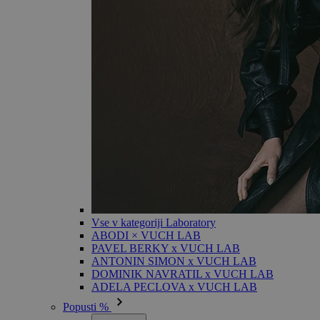
Vse v kategoriji Laboratory
ABODI × VUCH LAB
PAVEL BERKY x VUCH LAB
ANTONIN SIMON x VUCH LAB
DOMINIK NAVRATIL x VUCH LAB
ADELA PECLOVA x VUCH LAB
Popusti %