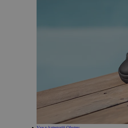
Vse v kategoriji Obutev