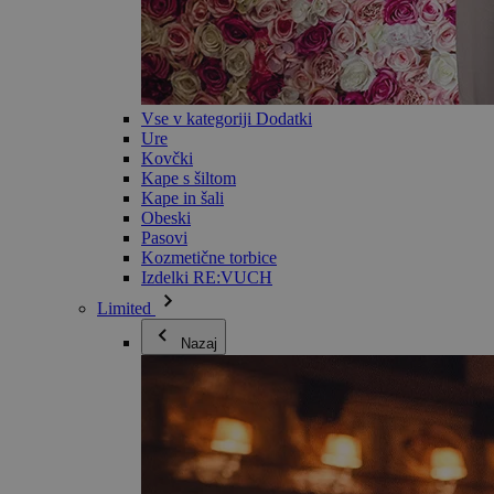
Vse v kategoriji Dodatki
Ure
Kovčki
Kape s šiltom
Kape in šali
Obeski
Pasovi
Kozmetične torbice
Izdelki RE:VUCH
Limited
Nazaj