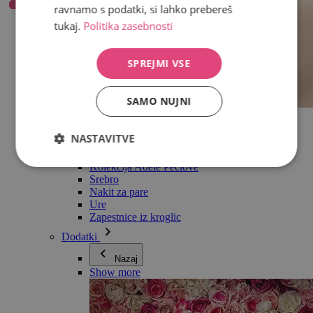
ravnamo s podatki, si lahko prebereš
tukaj.
Politika zasebnosti
SPREJMI VSE
SAMO NUJNI
Vse v kategoriji Nakit
Uhani
NASTAVITVE
Zapestnice
Ogrlice
Kolekcija Adéle Pečlové
Srebro
Nakit za pare
Ure
Zapestnice iz kroglic
Dodatki
Nazaj
Show more