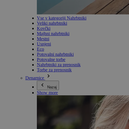
Vse v kategoriji Nahrbtniki
Veliki nahrbtniki
Kovčki
Majhni nahrbtniki
Mestni
Usnjeni
Eco
Potovalni nahrbtniki
Potovalne torbe
Nahrbtniki za prenosnik
Torbe za prenosnik
Denarnice
Nazaj
Show more