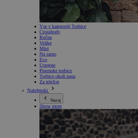
Vse v kategoriji Torbice
Crossbody
Ročne
Velike
Mini
Na ramo
Eco
Usnjene
Pisemske torbice
Torbice okoli pasu
Za telefon
Nahrbtniki
Nazaj
Show more