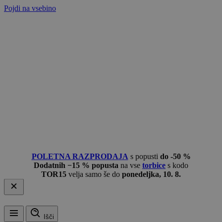
Pojdi na vsebino
POLETNA RAZPRODAJA
s popusti
do -50 %
Dodatnih −15 % popusta
na vse
torbice
s kodo
TOR15
velja samo še do
ponedeljka, 10. 8.
Išči