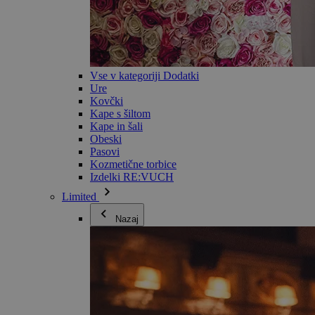
Vse v kategoriji Dodatki
Ure
Kovčki
Kape s šiltom
Kape in šali
Obeski
Pasovi
Kozmetične torbice
Izdelki RE:VUCH
Limited
Nazaj