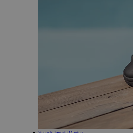
Vse v kategoriji Obutev