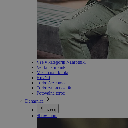
Vse v kategoriji Nahrbtniki
Veliki nahrbtniki
Mestni nahrbtniki
Kovčki
Torbe čez ramo
Torbe za prenosnik
Potovalne torbe
Denarnice
Nazaj
Show more