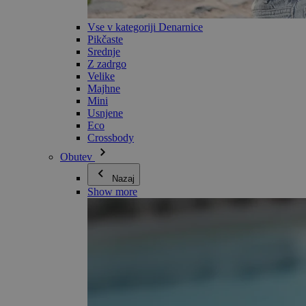
Vse v kategoriji Denarnice
Pikčaste
Srednje
Z zadrgo
Velike
Majhne
Mini
Usnjene
Eco
Crossbody
Obutev
Nazaj
Show more