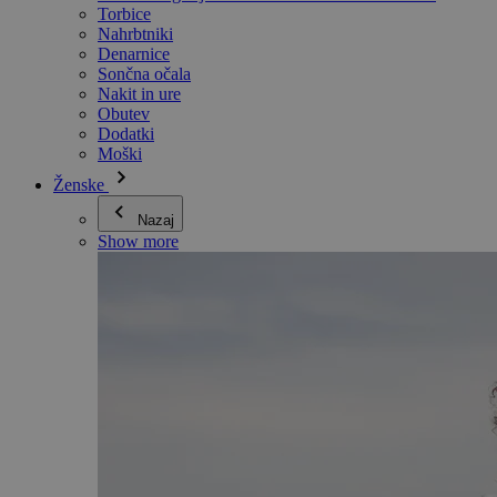
Torbice
Nahrbtniki
Denarnice
Sončna očala
Nakit in ure
Obutev
Dodatki
Moški
Ženske
Nazaj
Show more