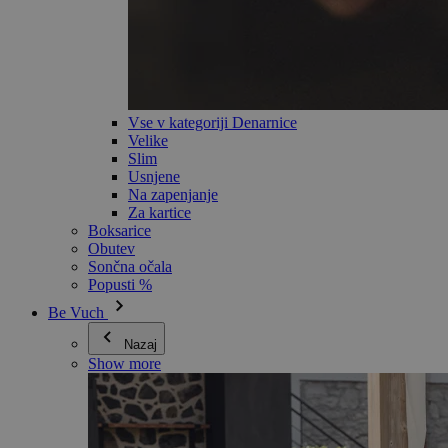
Vse v kategoriji Denarnice
Velike
Slim
Usnjene
Na zapenjanje
Za kartice
Boksarice
Obutev
Sončna očala
Popusti %
Be Vuch
Nazaj
Show more