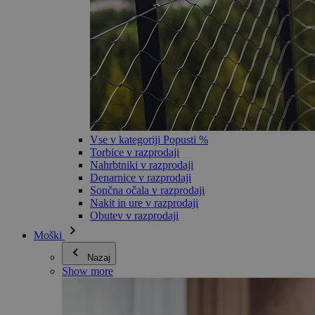
Vse v kategoriji Popusti %
Torbice v razprodaji
Nahrbtniki v razprodaji
Denarnice v razprodaji
Sončna očala v razprodaji
Nakit in ure v razprodaji
Obutev v razprodaji
Moški
Nazaj
Show more