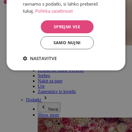
ravnamo s podatki, si lahko prebereš
tukaj.
Politika zasebnosti
SPREJMI VSE
SAMO NUJNI
Vse v kategoriji Nakit
Uhani
NASTAVITVE
Zapestnice
Ogrlice
Kolekcija Adéle Pečlové
Srebro
Nakit za pare
Ure
Zapestnice iz kroglic
Dodatki
Nazaj
Show more