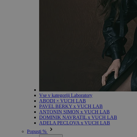
Vse v kategoriji Laboratory
ABODI × VUCH LAB
PAVEL BERKY x VUCH LAB
ANTONIN SIMON x VUCH LAB
DOMINIK NAVRATIL x VUCH LAB
ADELA PECLOVA x VUCH LAB
Popusti %