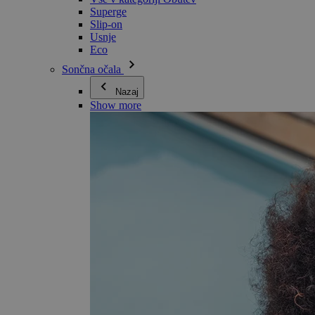
Superge
Slip-on
Usnje
Eco
Sončna očala
Nazaj
Show more