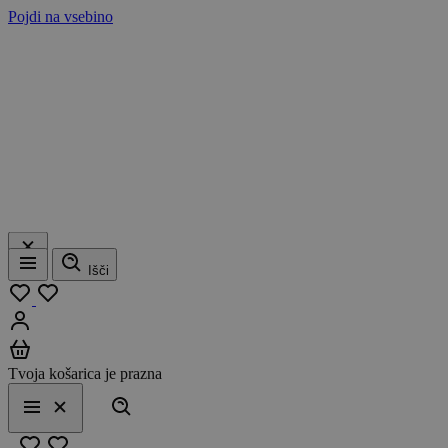
Pojdi na vsebino
Išči
Meni
Moj seznam
Prijavi se
Košarica
Tvoja košarica je prazna
Išči
Meni
Zapri
Priljubljeno