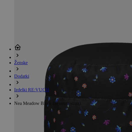
Ženske
Dodatki
Izdelki RE:VUCH
Nea Meadow Black
(trenutna stran)