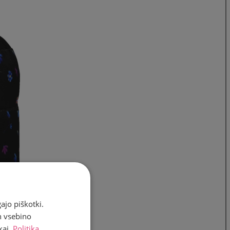
ajo piškotki.
n vsebino
kaj.
Politika