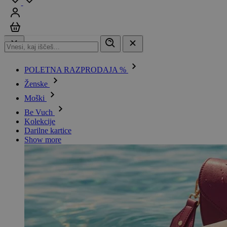
Prijavi se
Košarica
POLETNA RAZPRODAJA %
Ženske
Moški
Be Vuch
Kolekcije
Darilne kartice
Show more