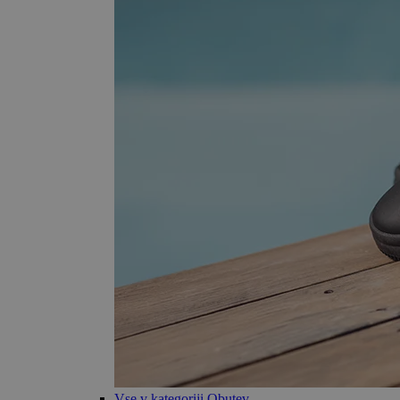
Vse v kategoriji Obutev