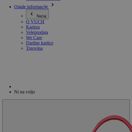
Ostale informacije
Nazaj
O VUCH
Kariera
Veleprodaja
We Care
Darilne kartice
Trgovina
Ni na voljo