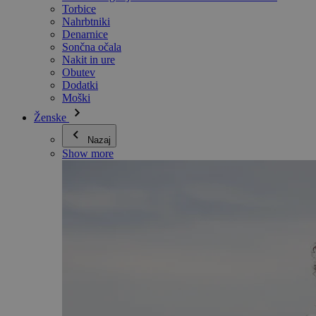
Torbice
Nahrbtniki
Denarnice
Sončna očala
Nakit in ure
Obutev
Dodatki
Moški
Ženske
Nazaj
Show more