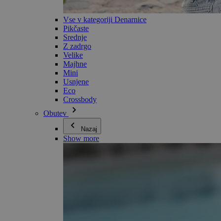
Vse v kategoriji Denarnice
Pikčaste
Srednje
Z zadrgo
Velike
Majhne
Mini
Usnjene
Eco
Crossbody
Obutev
Nazaj
Show more