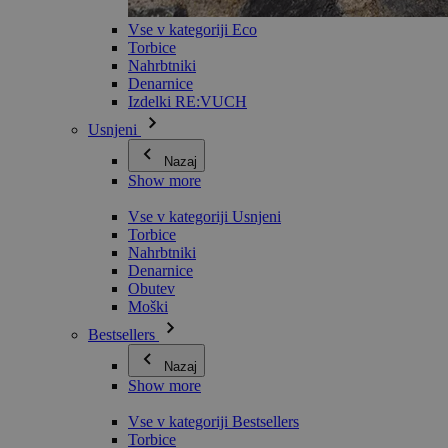
Vse v kategoriji Eco
Torbice
Nahrbtniki
Denarnice
Izdelki RE:VUCH
Usnjeni
Nazaj
Show more
Vse v kategoriji Usnjeni
Torbice
Nahrbtniki
Denarnice
Obutev
Moški
Bestsellers
Nazaj
Show more
Vse v kategoriji Bestsellers
Torbice