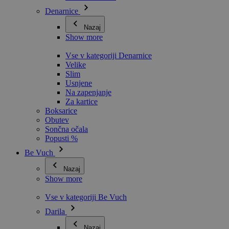
Denarnice
Nazaj
Show more
Vse v kategoriji Denarnice
Velike
Slim
Usnjene
Na zapenjanje
Za kartice
Boksarice
Obutev
Sončna očala
Popusti %
Be Vuch
Nazaj
Show more
Vse v kategoriji Be Vuch
Darila
Nazaj