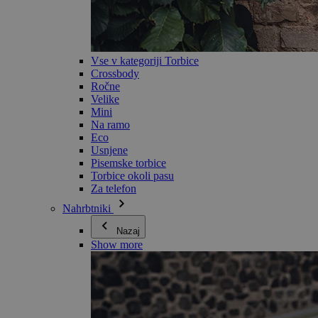
Vse v kategoriji Torbice
Crossbody
Ročne
Velike
Mini
Na ramo
Eco
Usnjene
Pisemske torbice
Torbice okoli pasu
Za telefon
Nahrbtniki
Nazaj
Show more