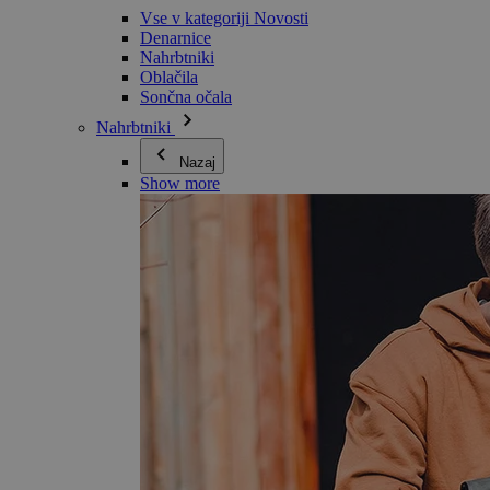
Vse v kategoriji Novosti
Denarnice
Nahrbtniki
Oblačila
Sončna očala
Nahrbtniki
Nazaj
Show more