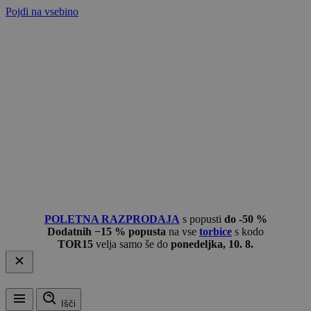
Pojdi na vsebino
POLETNA RAZPRODAJA
s popusti
do -50 %
Dodatnih −15 % popusta
na vse
torbice
s kodo
TOR15
velja samo še do
ponedeljka, 10. 8.
Išči