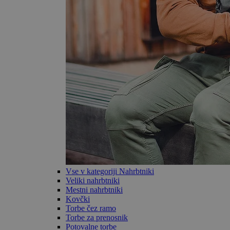
Vse v kategoriji Nahrbtniki
Veliki nahrbtniki
Mestni nahrbtniki
Kovčki
Torbe čez ramo
Torbe za prenosnik
Potovalne torbe