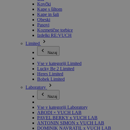
Kovčki
Kape s šiltom
Kape in šali
Obeski
Pasovi
Kozmetične torbice
Izdelki RE:VUCH
Limited
Nazaj
Vse v kategoriji Limited
Lucky Be 2 Limited
Heres Limited
Bobek Limited
Laboratory
Nazaj
Vse v kategoriji Laboratory
ABODI × VUCH LAB
PAVEL BERKY x VUCH LAB
ANTONIN SIMON x VUCH LAB
DOMINIK NAVRATIL x VUCH LAB