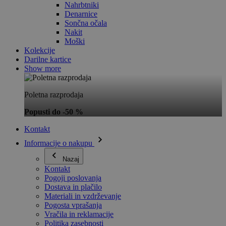
Nahrbtniki
Denarnice
Sončna očala
Nakit
Moški
Kolekcije
Darilne kartice
Show more
Poletna razprodaja
Popusti do -50 %
Kontakt
Informacije o nakupu
Nazaj
Kontakt
Pogoji poslovanja
Dostava in plačilo
Materiali in vzdrževanje
Pogosta vprašanja
Vračila in reklamacije
Politika zasebnosti