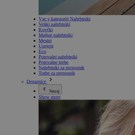
Vse v kategoriji Nahrbtniki
Veliki nahrbtniki
Kovčki
Majhni nahrbtniki
Mestni
Usnjeni
Eco
Potovalni nahrbtniki
Potovalne torbe
Nahrbtniki za prenosnik
Torbe za prenosnik
Denarnice
Nazaj
Show more