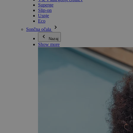
Superge
Slip-on
Usnje
Eco
Sončna očala
Nazaj
Show more