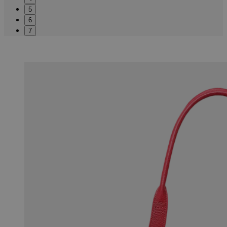
5
6
7