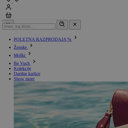
Prijavi se
Košarica
POLETNA RAZPRODAJA %
Ženske
Moški
Be Vuch
Kolekcije
Darilne kartice
Show more