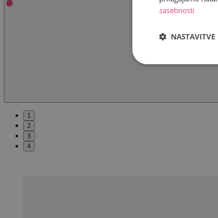
zasebnosti
NASTAVITVE
1
2
3
4