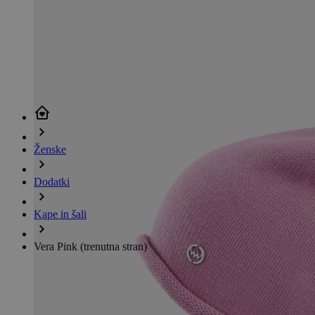
Ženske
Dodatki
Kape in šali
Vera Pink
(trenutna stran)