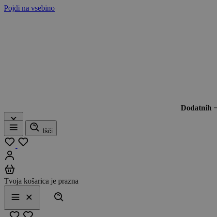
Pojdi na vsebino
Dodatnih 
Išči
Meni
Moj seznam
Prijavi se
Košarica
Tvoja košarica je prazna
Išči
Meni
Zapri
Priljubljeno