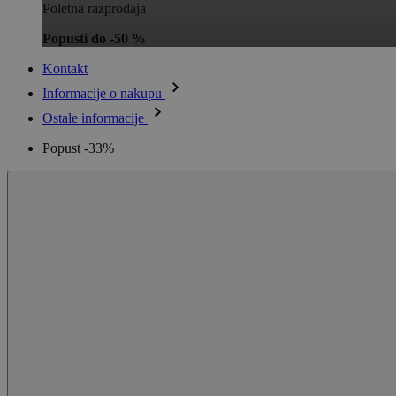
Poletna razprodaja
Popusti do -50 %
Kontakt
Informacije o nakupu
Ostale informacije
Popust -33%