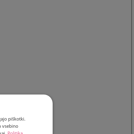
ajo piškotki.
n vsebino
kaj.
Politika