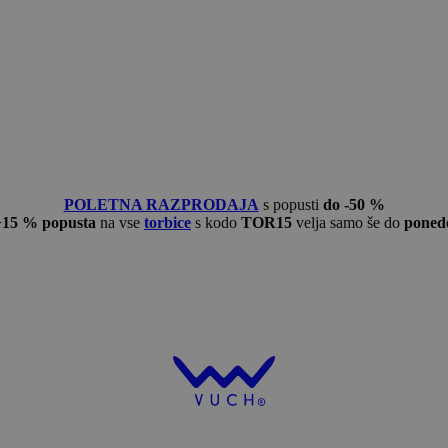
POLETNA RAZPRODAJA
s popusti
do -50 %
−15 % popusta
na vse
torbice
s kodo
TOR15
velja samo še do
ponede