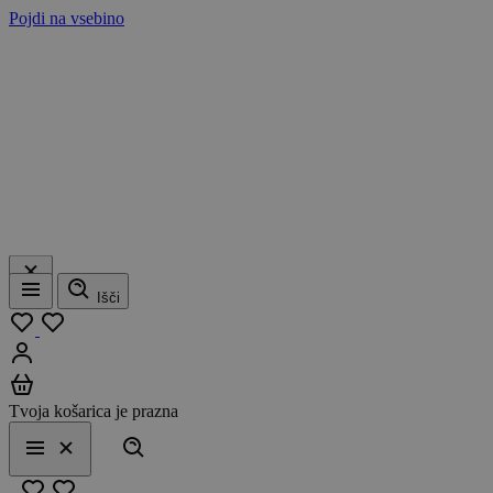
Pojdi na vsebino
Išči
Meni
Moj seznam
Prijavi se
Košarica
Tvoja košarica je prazna
Išči
Meni
Zapri
Priljubljeno