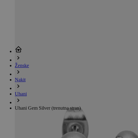
Ženske
Nakit
Uhani
Uhani Gem Silver
(trenutna stran)