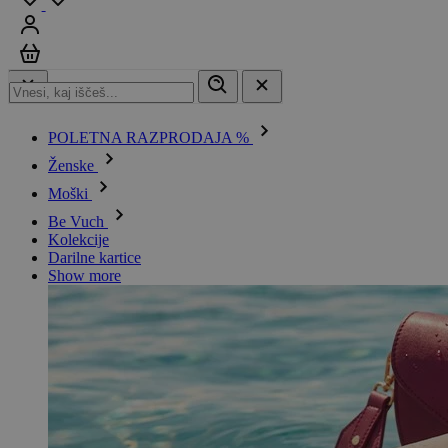
Prijavi se
Košarica
POLETNA RAZPRODAJA %
Ženske
Moški
Be Vuch
Kolekcije
Darilne kartice
Show more