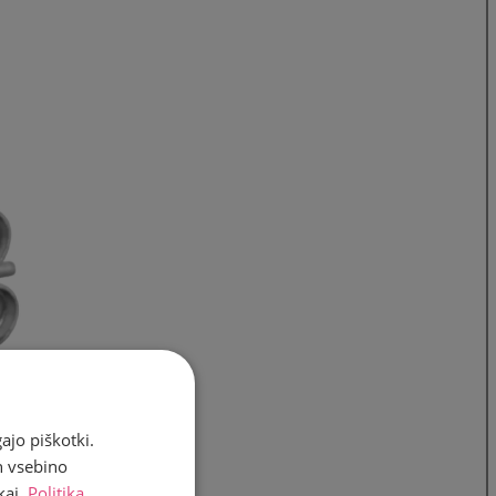
ajo piškotki.
n vsebino
kaj.
Politika