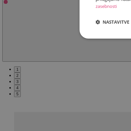
zasebnosti
NASTAVITVE
1
2
3
4
5