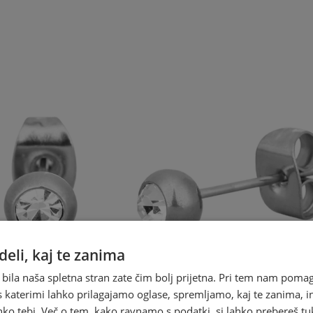
eli, kaj te zanima
 bila naša spletna stran zate čim bolj prijetna. Pri tem nam pomag
s katerimi lahko prilagajamo oglase, spremljamo, kaj te zanima, i
ko tebi. Več o tem, kako ravnamo s podatki, si lahko prebereš tu