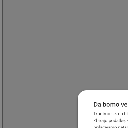
Da bomo ved
Trudimo se, da bi
Zbirajo podatke, 
prilagajamo natan