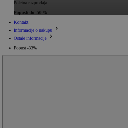
Poletna razprodaja
Popusti do -50 %
Kontakt
Informacije o nakupu
Ostale informacije
Popust -33%