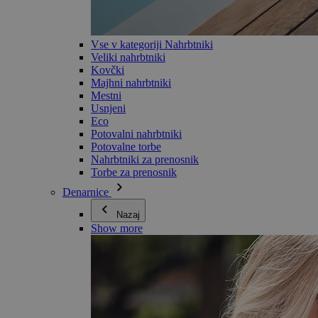
Vse v kategoriji Nahrbtniki
Veliki nahrbtniki
Kovčki
Majhni nahrbtniki
Mestni
Usnjeni
Eco
Potovalni nahrbtniki
Potovalne torbe
Nahrbtniki za prenosnik
Torbe za prenosnik
Denarnice
Nazaj
Show more