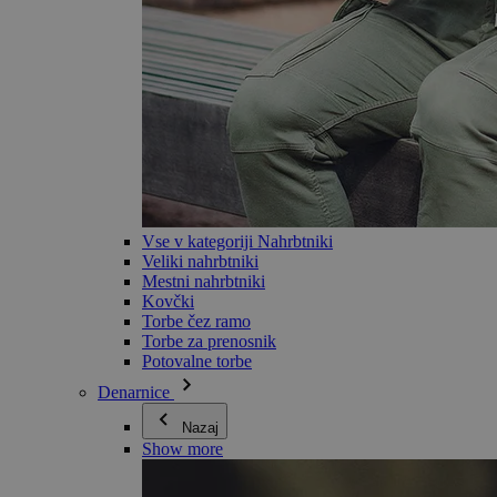
Vse v kategoriji Nahrbtniki
Veliki nahrbtniki
Mestni nahrbtniki
Kovčki
Torbe čez ramo
Torbe za prenosnik
Potovalne torbe
Denarnice
Nazaj
Show more