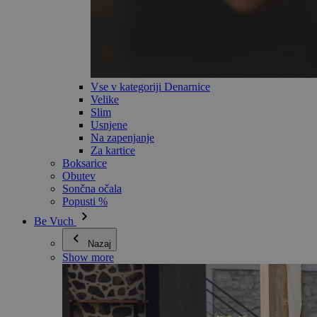
Vse v kategoriji Denarnice
Velike
Slim
Usnjene
Na zapenjanje
Za kartice
Boksarice
Obutev
Sončna očala
Popusti %
Be Vuch
Nazaj
Show more