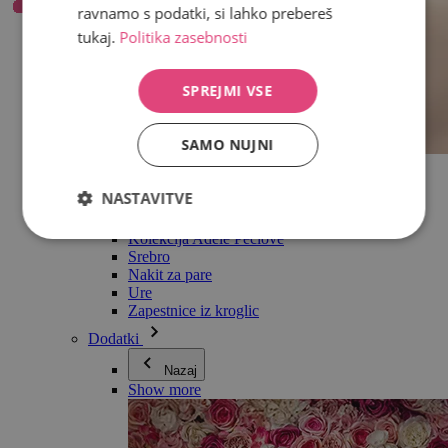
ravnamo s podatki, si lahko prebereš
tukaj.
Politika zasebnosti
SPREJMI VSE
SAMO NUJNI
Vse v kategoriji Nakit
Uhani
NASTAVITVE
Zapestnice
Ogrlice
Kolekcija Adéle Pečlové
Srebro
Nakit za pare
Ure
Zapestnice iz kroglic
Dodatki
Nazaj
Show more