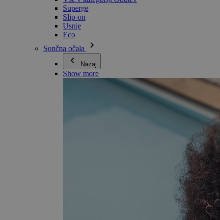
Superge
Slip-on
Usnje
Eco
Sončna očala
Nazaj
Show more