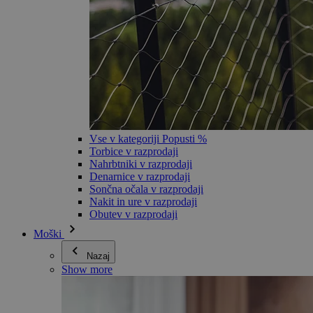
Vse v kategoriji Popusti %
Torbice v razprodaji
Nahrbtniki v razprodaji
Denarnice v razprodaji
Sončna očala v razprodaji
Nakit in ure v razprodaji
Obutev v razprodaji
Moški
Nazaj
Show more