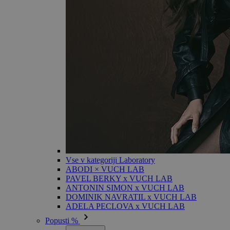
Vse v kategoriji Laboratory
ABODI × VUCH LAB
PAVEL BERKY x VUCH LAB
ANTONIN SIMON x VUCH LAB
DOMINIK NAVRATIL x VUCH LAB
ADELA PECLOVA x VUCH LAB
Popusti %