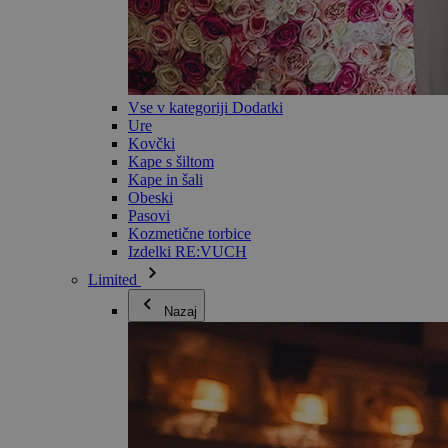
Vse v kategoriji Dodatki
Ure
Kovčki
Kape s šiltom
Kape in šali
Obeski
Pasovi
Kozmetične torbice
Izdelki RE:VUCH
Limited
Nazaj