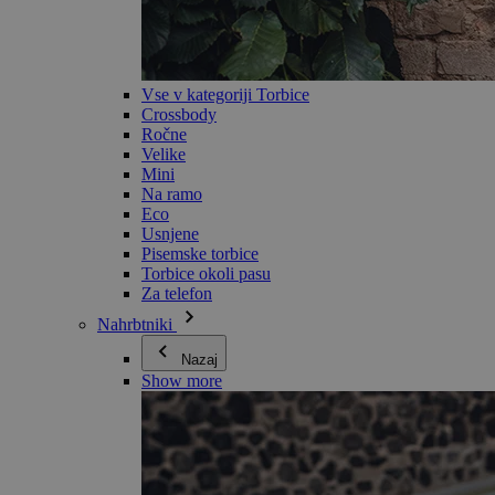
Vse v kategoriji Torbice
Crossbody
Ročne
Velike
Mini
Na ramo
Eco
Usnjene
Pisemske torbice
Torbice okoli pasu
Za telefon
Nahrbtniki
Nazaj
Show more