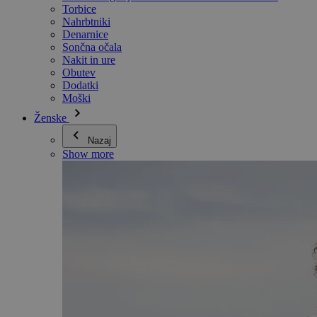
Torbice
Nahrbtniki
Denarnice
Sončna očala
Nakit in ure
Obutev
Dodatki
Moški
Ženske
Nazaj
Show more