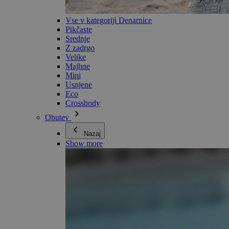
Vse v kategoriji Denarnice
Pikčaste
Srednje
Z zadrgo
Velike
Majhne
Mini
Usnjene
Eco
Crossbody
Obutev
Nazaj
Show more