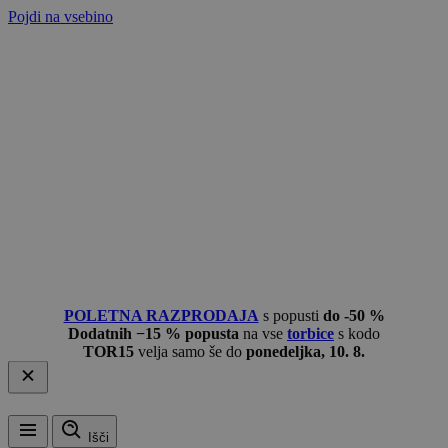
Pojdi na vsebino
POLETNA RAZPRODAJA
s popusti
do -50 %
Dodatnih −15 % popusta
na vse
torbice
s kodo
TOR15
velja samo še do
ponedeljka, 10. 8.
Išči