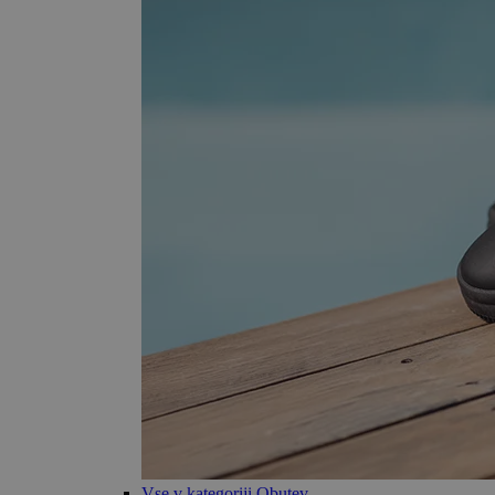
Vse v kategoriji Obutev