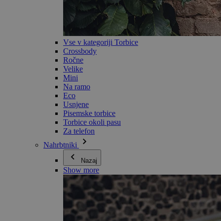
Vse v kategoriji Torbice
Crossbody
Ročne
Velike
Mini
Na ramo
Eco
Usnjene
Pisemske torbice
Torbice okoli pasu
Za telefon
Nahrbtniki
Nazaj
Show more