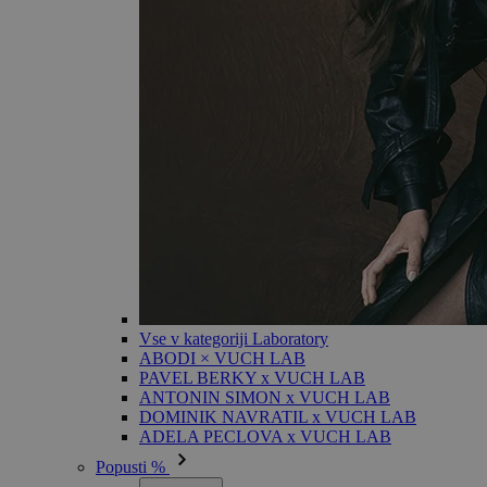
Vse v kategoriji Laboratory
ABODI × VUCH LAB
PAVEL BERKY x VUCH LAB
ANTONIN SIMON x VUCH LAB
DOMINIK NAVRATIL x VUCH LAB
ADELA PECLOVA x VUCH LAB
Popusti %