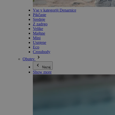
Vse v kategoriji Denarnice
Pikčaste
Srednje
Z zadrgo
Velike
Majhne
Mini
Usnjene
Eco
Crossbody
Obutev
Nazaj
Show more