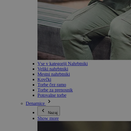
Vse v kategoriji Nahrbtniki
Veliki nahrbtniki
Mestni nahrbtniki
Kovčki
Torbe čez ramo
Torbe za prenosnik
Potovalne torbe
Denarnice
Nazaj
Show more