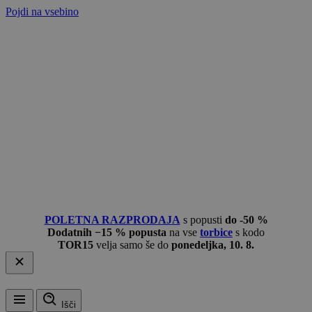
Pojdi na vsebino
POLETNA RAZPRODAJA
s popusti
do -50 %
Dodatnih −15 % popusta
na vse
torbice
s kodo
TOR15
velja samo še do
ponedeljka, 10. 8.
Išči