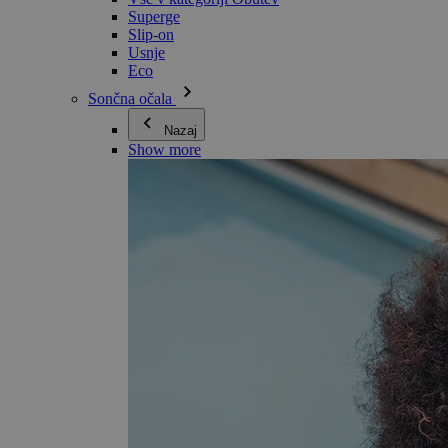
Superge
Slip-on
Usnje
Eco
Sončna očala
Nazaj
Show more