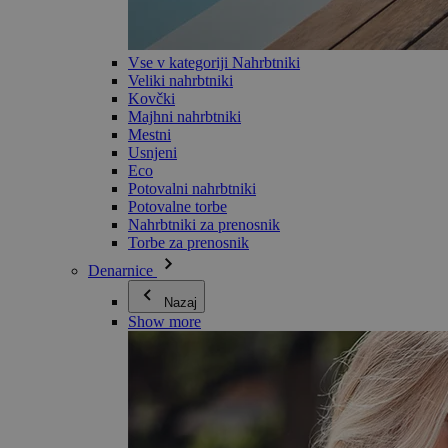
Vse v kategoriji Nahrbtniki
Veliki nahrbtniki
Kovčki
Majhni nahrbtniki
Mestni
Usnjeni
Eco
Potovalni nahrbtniki
Potovalne torbe
Nahrbtniki za prenosnik
Torbe za prenosnik
Denarnice
Nazaj
Show more