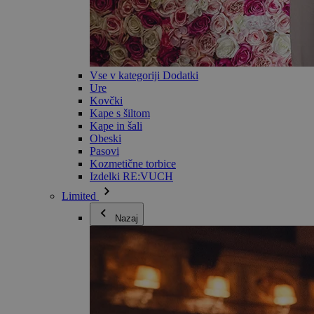
Vse v kategoriji Dodatki
Ure
Kovčki
Kape s šiltom
Kape in šali
Obeski
Pasovi
Kozmetične torbice
Izdelki RE:VUCH
Limited
Nazaj