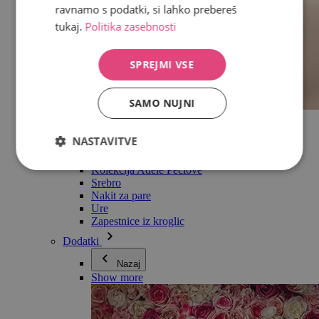
ravnamo s podatki, si lahko prebereš
tukaj.
Politika zasebnosti
SPREJMI VSE
SAMO NUJNI
Vse v kategoriji Nakit
Uhani
NASTAVITVE
Zapestnice
Ogrlice
Kolekcija Adéle Pečlové
Srebro
Nakit za pare
Ure
Zapestnice iz kroglic
Dodatki
Nazaj
Show more