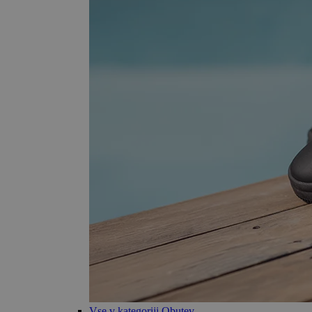
Vse v kategoriji Obutev