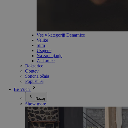
Vse v kategoriji Denarnice
Velike
Slim
Usnjene
Na zapenjanje
Za kartice
Boksarice
Obutev
Sončna očala
Popusti %
Be Vuch
Nazaj
Show more