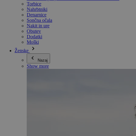
Torbice
Nahrbtniki
Denarnice
Sončna očala
Nakit in ure
Obutev
Dodatki
Moški
Ženske
Nazaj
Show more