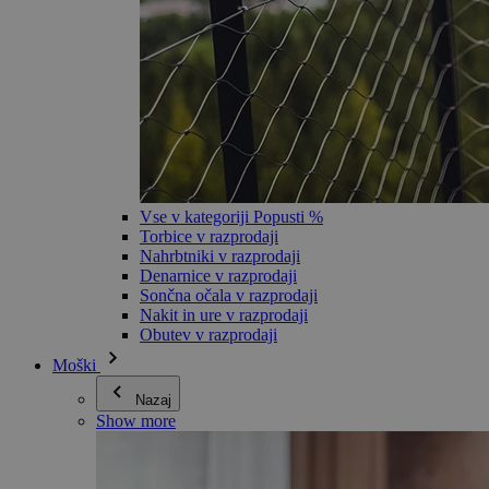
Vse v kategoriji Popusti %
Torbice v razprodaji
Nahrbtniki v razprodaji
Denarnice v razprodaji
Sončna očala v razprodaji
Nakit in ure v razprodaji
Obutev v razprodaji
Moški
Nazaj
Show more