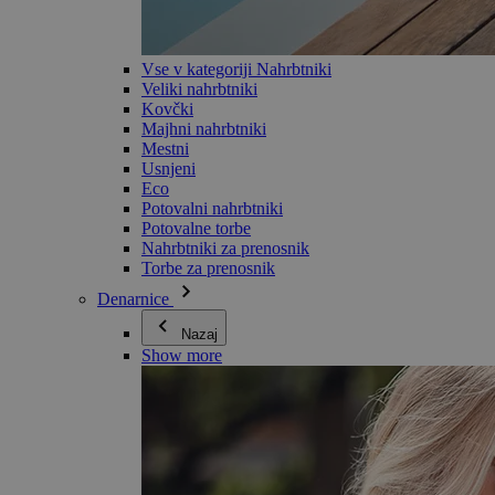
Vse v kategoriji Nahrbtniki
Veliki nahrbtniki
Kovčki
Majhni nahrbtniki
Mestni
Usnjeni
Eco
Potovalni nahrbtniki
Potovalne torbe
Nahrbtniki za prenosnik
Torbe za prenosnik
Denarnice
Nazaj
Show more