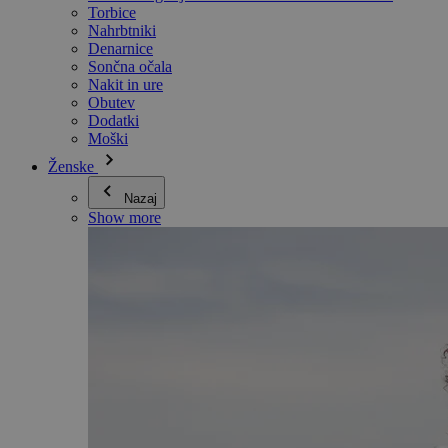
Torbice
Nahrbtniki
Denarnice
Sončna očala
Nakit in ure
Obutev
Dodatki
Moški
Ženske
Nazaj
Show more