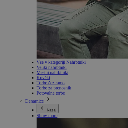
Vse v kategoriji Nahrbtniki
Veliki nahrbtniki
Mestni nahrbtniki
Kovčki
Torbe čez ramo
Torbe za prenosnik
Potovalne torbe
Denarnice
Nazaj
Show more