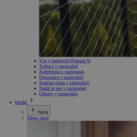
Vse v kategoriji Popusti %
Torbice v razprodaji
Nahrbtniki v razprodaji
Denarnice v razprodaji
Sončna očala v razprodaji
Nakit in ure v razprodaji
Obutev v razprodaji
Moški
Nazaj
Show more