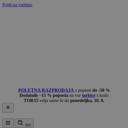
Pojdi na vsebino
POLETNA RAZPRODAJA
s popusti
do -50 %
Dodatnih −15 % popusta
na vse
torbice
s kodo
TOR15
velja samo še do
ponedeljka, 10. 8.
Išči