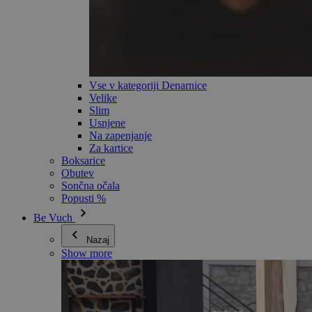
Vse v kategoriji Denarnice
Velike
Slim
Usnjene
Na zapenjanje
Za kartice
Boksarice
Obutev
Sončna očala
Popusti %
Be Vuch
Nazaj
Show more