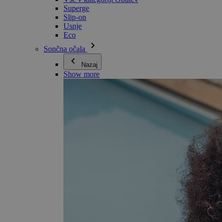
Superge
Slip-on
Usnje
Eco
Sončna očala
Nazaj
Show more