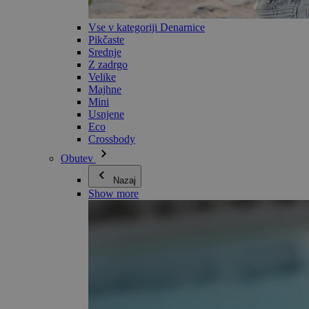
Vse v kategoriji Denarnice
Pikčaste
Srednje
Z zadrgo
Velike
Majhne
Mini
Usnjene
Eco
Crossbody
Obutev
Nazaj
Show more