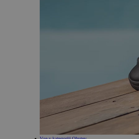
Vse v kategoriji Obutev