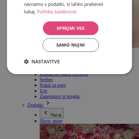
ravnamo s podatki, si lahko prebereš
tukaj.
Politika zasebnosti
SPREJMI VSE
SAMO NUJNI
Vse v kategoriji Nakit
Uhani
NASTAVITVE
Zapestnice
Ogrlice
Kolekcija Adéle Pečlové
Srebro
Nakit za pare
Ure
Zapestnice iz kroglic
Dodatki
Nazaj
Show more