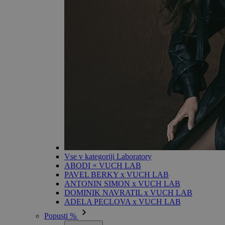
Vse v kategoriji Laboratory
ABODI × VUCH LAB
PAVEL BERKY x VUCH LAB
ANTONIN SIMON x VUCH LAB
DOMINIK NAVRATIL x VUCH LAB
ADELA PECLOVA x VUCH LAB
Popusti %