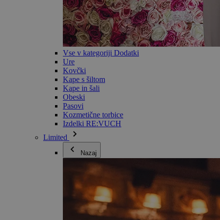
Vse v kategoriji Dodatki
Ure
Kovčki
Kape s šiltom
Kape in šali
Obeski
Pasovi
Kozmetične torbice
Izdelki RE:VUCH
Limited
Nazaj