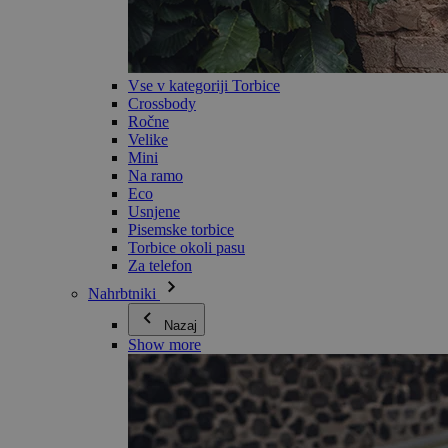
Vse v kategoriji Torbice
Crossbody
Ročne
Velike
Mini
Na ramo
Eco
Usnjene
Pisemske torbice
Torbice okoli pasu
Za telefon
Nahrbtniki
Nazaj
Show more