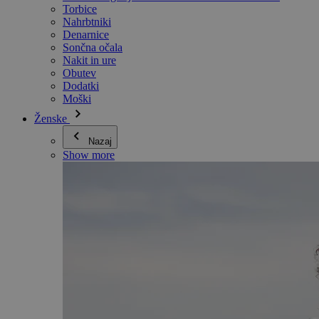
Torbice
Nahrbtniki
Denarnice
Sončna očala
Nakit in ure
Obutev
Dodatki
Moški
Ženske
Nazaj
Show more