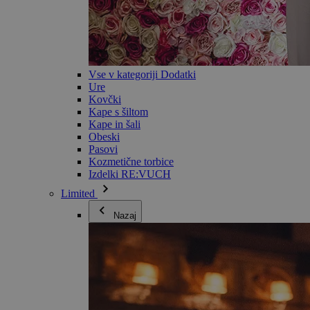
Vse v kategoriji Dodatki
Ure
Kovčki
Kape s šiltom
Kape in šali
Obeski
Pasovi
Kozmetične torbice
Izdelki RE:VUCH
Limited
Nazaj