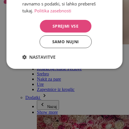
ravnamo s podatki, si lahko prebereš
tukaj.
Politika zasebnosti
SPREJMI VSE
SAMO NUJNI
Vse v kategoriji Nakit
Uhani
NASTAVITVE
Zapestnice
Ogrlice
Kolekcija Adéle Pečlové
Srebro
Nakit za pare
Ure
Zapestnice iz kroglic
Dodatki
Nazaj
Show more