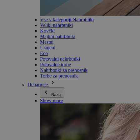
Vse v kategoriji Nahrbtniki
Veliki nahrbtniki
Kovčki
Majhni nahrbtniki
Mestni
Usnjeni
Eco
Potovalni nahrbtniki
Potovalne torbe
Nahrbtniki za prenosnik
Torbe za prenosnik
Denarnice
Nazaj
Show more