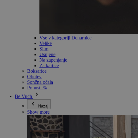
Vse v kategoriji Denarnice
Velike
Slim
Usnjene
Na zapenjanje
Za kartice
Boksarice
Obutev
Sončna očala
Popusti %
Be Vuch
Nazaj
Show more