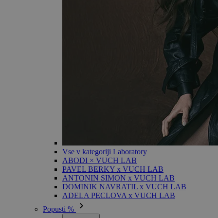
Vse v kategoriji Laboratory
ABODI × VUCH LAB
PAVEL BERKY x VUCH LAB
ANTONIN SIMON x VUCH LAB
DOMINIK NAVRATIL x VUCH LAB
ADELA PECLOVA x VUCH LAB
Popusti %