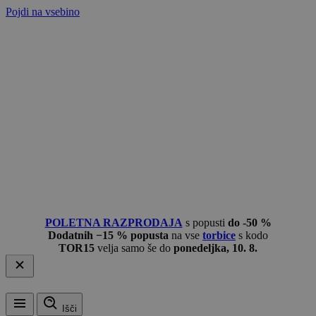
Pojdi na vsebino
POLETNA RAZPRODAJA
s popusti
do -50 %
Dodatnih −15 % popusta
na vse
torbice
s kodo
TOR15
velja samo še do
ponedeljka, 10. 8.
Išči