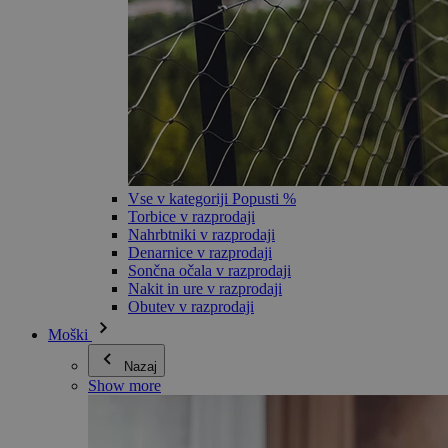
Vse v kategoriji Popusti %
Torbice v razprodaji
Nahrbtniki v razprodaji
Denarnice v razprodaji
Sončna očala v razprodaji
Nakit in ure v razprodaji
Obutev v razprodaji
Moški
Nazaj
Show more