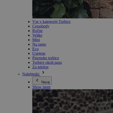
Vse v kategoriji Torbice
Crossbody
Ročne
Velike
Mini
Na ramo
Eco
Usnjene
Pisemske torbice
Torbice okoli pasu
Za telefon
Nahrbtniki
Nazaj
Show more