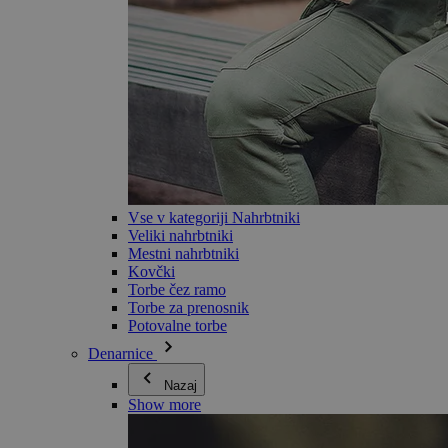
Vse v kategoriji Nahrbtniki
Veliki nahrbtniki
Mestni nahrbtniki
Kovčki
Torbe čez ramo
Torbe za prenosnik
Potovalne torbe
Denarnice
Nazaj
Show more