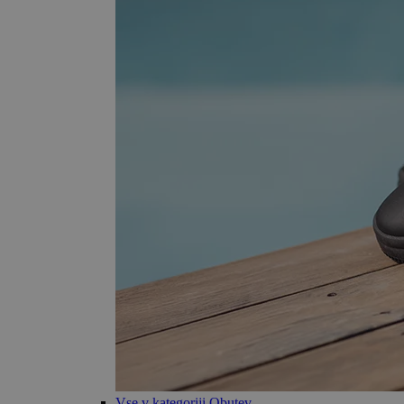
Vse v kategoriji Obutev