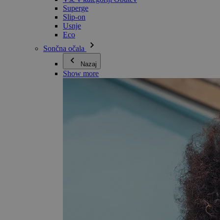
Superge
Slip-on
Usnje
Eco
Sončna očala
Nazaj
Show more