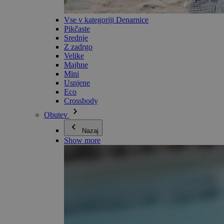
Vse v kategoriji Denarnice
Pikčaste
Srednje
Z zadrgo
Velike
Majhne
Mini
Usnjene
Eco
Crossbody
Obutev
Nazaj
Show more