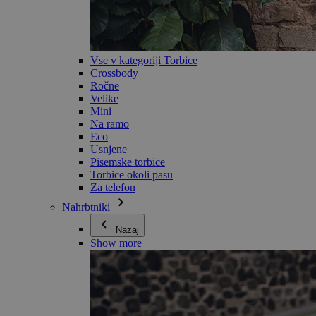
Vse v kategoriji Torbice
Crossbody
Ročne
Velike
Mini
Na ramo
Eco
Usnjene
Pisemske torbice
Torbice okoli pasu
Za telefon
Nahrbtniki
Nazaj
Show more