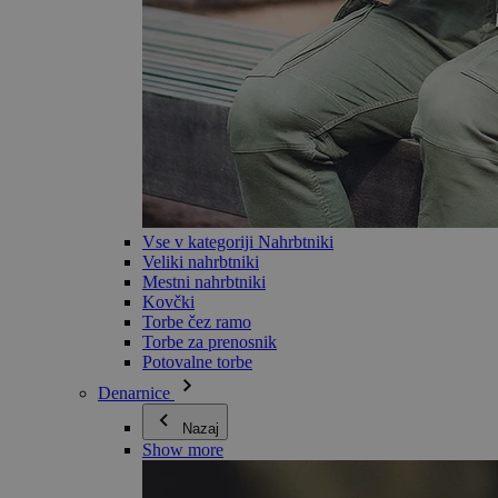
Vse v kategoriji Nahrbtniki
Veliki nahrbtniki
Mestni nahrbtniki
Kovčki
Torbe čez ramo
Torbe za prenosnik
Potovalne torbe
Denarnice
Nazaj
Show more