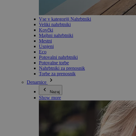
Vse v kategoriji Nahrbtniki
Veliki nahrbtniki
Kovčki
Majhni nahrbtniki
Mestni
Usnjeni
Eco
Potovalni nahrbtniki
Potovalne torbe
Nahrbtniki za prenosnik
Torbe za prenosnik
Denarnice
Nazaj
Show more