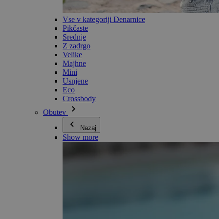
Vse v kategoriji Denarnice
Pikčaste
Srednje
Z zadrgo
Velike
Majhne
Mini
Usnjene
Eco
Crossbody
Obutev
Nazaj
Show more