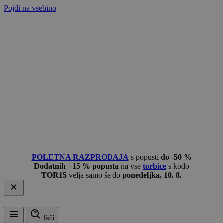
Pojdi na vsebino
POLETNA RAZPRODAJA
s popusti
do -50 %
Dodatnih −15 % popusta
na vse
torbice
s kodo
TOR15
velja samo še do
ponedeljka, 10. 8.
Išči