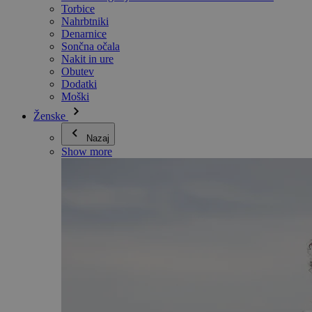
Torbice
Nahrbtniki
Denarnice
Sončna očala
Nakit in ure
Obutev
Dodatki
Moški
Ženske
Nazaj
Show more