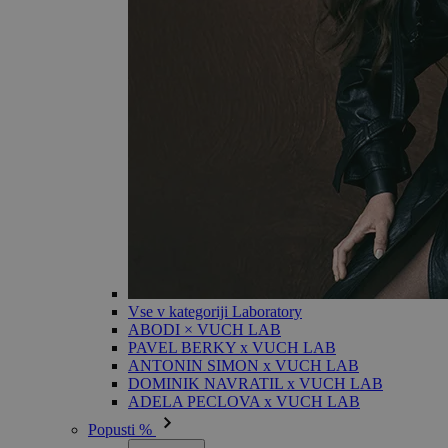
Vse v kategoriji Laboratory
ABODI × VUCH LAB
PAVEL BERKY x VUCH LAB
ANTONIN SIMON x VUCH LAB
DOMINIK NAVRATIL x VUCH LAB
ADELA PECLOVA x VUCH LAB
Popusti %