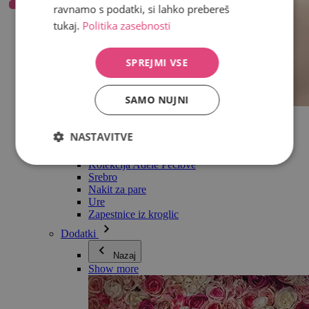
ravnamo s podatki, si lahko prebereš
tukaj.
Politika zasebnosti
SPREJMI VSE
SAMO NUJNI
Vse v kategoriji Nakit
Uhani
NASTAVITVE
Zapestnice
Ogrlice
Kolekcija Adéle Pečlové
Srebro
Nakit za pare
Ure
Zapestnice iz kroglic
Dodatki
Nazaj
Show more