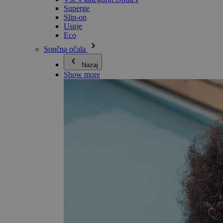
Superge
Slip-on
Usnje
Eco
Sončna očala
Nazaj
Show more