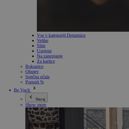
Vse v kategoriji Denarnice
Velike
Slim
Usnjene
Na zapenjanje
Za kartice
Boksarice
Obutev
Sončna očala
Popusti %
Be Vuch
Nazaj
Show more