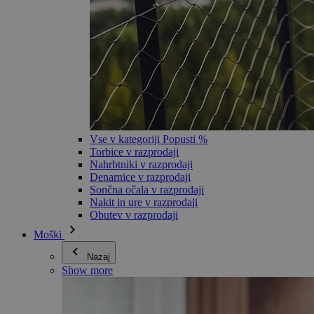
Vse v kategoriji Popusti %
Torbice v razprodaji
Nahrbtniki v razprodaji
Denarnice v razprodaji
Sončna očala v razprodaji
Nakit in ure v razprodaji
Obutev v razprodaji
Moški
Nazaj
Show more