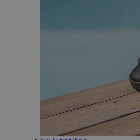
Vse v kategoriji Obutev