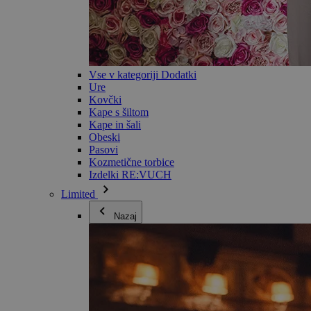
Vse v kategoriji Dodatki
Ure
Kovčki
Kape s šiltom
Kape in šali
Obeski
Pasovi
Kozmetične torbice
Izdelki RE:VUCH
Limited
Nazaj