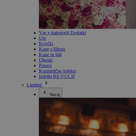
Vse v kategoriji Dodatki
Ure
Kovčki
Kape s šiltom
Kape in šali
Obeski
Pasovi
Kozmetične torbice
Izdelki RE:VUCH
Limited
Nazaj