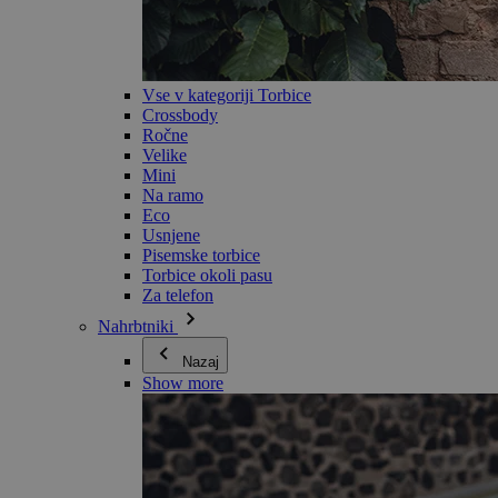
Vse v kategoriji Torbice
Crossbody
Ročne
Velike
Mini
Na ramo
Eco
Usnjene
Pisemske torbice
Torbice okoli pasu
Za telefon
Nahrbtniki
Nazaj
Show more