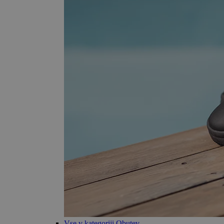
Vse v kategoriji Obutev