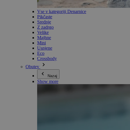
Vse v kategoriji Denarnice
Pikčaste
Srednje
Z zadrgo
Velike
Majhne
Mini
Usnjene
Eco
Crossbody
Obutev
Nazaj
Show more