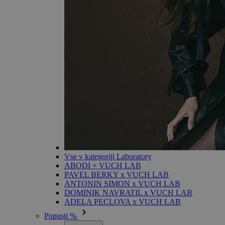
Vse v kategoriji Laboratory
ABODI × VUCH LAB
PAVEL BERKY x VUCH LAB
ANTONIN SIMON x VUCH LAB
DOMINIK NAVRATIL x VUCH LAB
ADELA PECLOVA x VUCH LAB
Popusti %