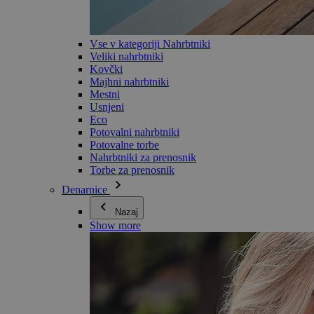
Vse v kategoriji Nahrbtniki
Veliki nahrbtniki
Kovčki
Majhni nahrbtniki
Mestni
Usnjeni
Eco
Potovalni nahrbtniki
Potovalne torbe
Nahrbtniki za prenosnik
Torbe za prenosnik
Denarnice
Nazaj
Show more