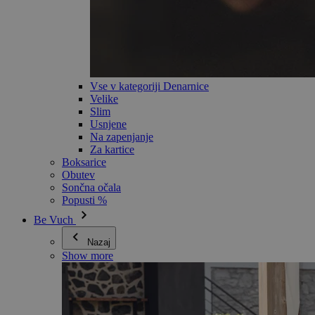
Vse v kategoriji Denarnice
Velike
Slim
Usnjene
Na zapenjanje
Za kartice
Boksarice
Obutev
Sončna očala
Popusti %
Be Vuch
Nazaj
Show more