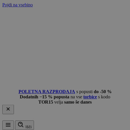
Pojdi na vsebino
POLETNA RAZPRODAJA
s popusti
do -50 %
Dodatnih −15 % popusta
na vse
torbice
s kodo
TOR15
velja
samo še danes
Išči