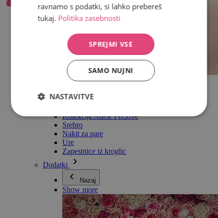
ravnamo s podatki, si lahko prebereš
tukaj.
Politika zasebnosti
SPREJMI VSE
SAMO NUJNI
Vse v kategoriji Nakit
Uhani
NASTAVITVE
Zapestnice
Ogrlice
Kolekcija Adéle Pečlové
Srebro
Nakit za pare
Ure
Zapestnice iz kroglic
Dodatki
Nazaj
Show more