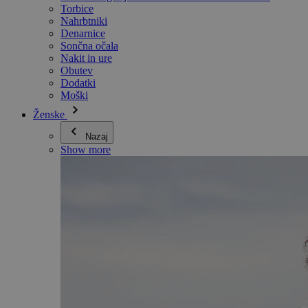
Torbice
Nahrbtniki
Denarnice
Sončna očala
Nakit in ure
Obutev
Dodatki
Moški
Ženske
Nazaj
Show more