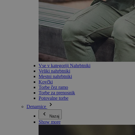
Vse v kategoriji Nahrbtniki
Veliki nahrbtniki
Mestni nahrbtniki
Kovčki
Torbe čez ramo
Torbe za prenosnik
Potovalne torbe
Denarnice
Nazaj
Show more