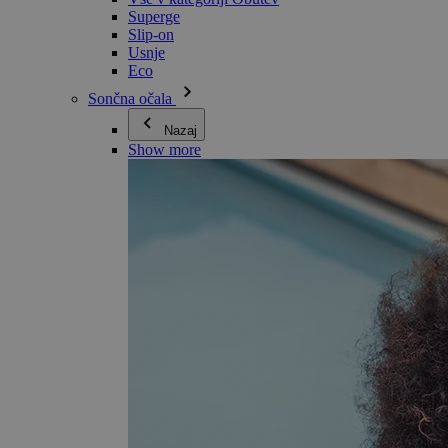
Superge
Slip-on
Usnje
Eco
Sončna očala
Nazaj
Show more