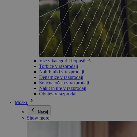
Vse v kategoriji Popusti %
Torbice v razprodaji
Nahrbtniki v razprodaji
Denarnice v razprodaji
Sončna očala v razprodaji
Nakit in ure v razprodaji
Obutev v razprodaji
Moški
Nazaj
Show more