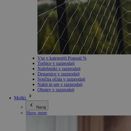
Vse v kategoriji Popusti %
Torbice v razprodaji
Nahrbtniki v razprodaji
Denarnice v razprodaji
Sončna očala v razprodaji
Nakit in ure v razprodaji
Obutev v razprodaji
Moški
Nazaj
Show more