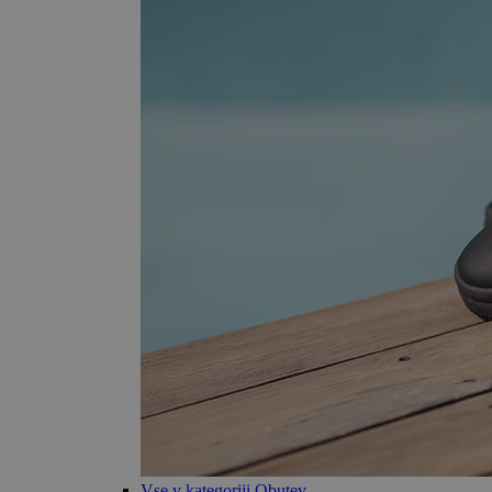
Vse v kategoriji Obutev