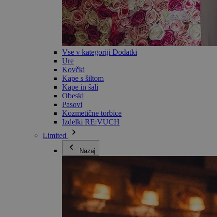
Vse v kategoriji Dodatki
Ure
Kovčki
Kape s šiltom
Kape in šali
Obeski
Pasovi
Kozmetične torbice
Izdelki RE:VUCH
Limited
Nazaj