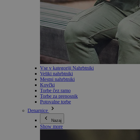
Vse v kategoriji Nahrbtniki
Veliki nahrbtniki
Mestni nahrbtniki
Kovčki
Torbe čez ramo
Torbe za prenosnik
Potovalne torbe
Denarnice
Nazaj
Show more