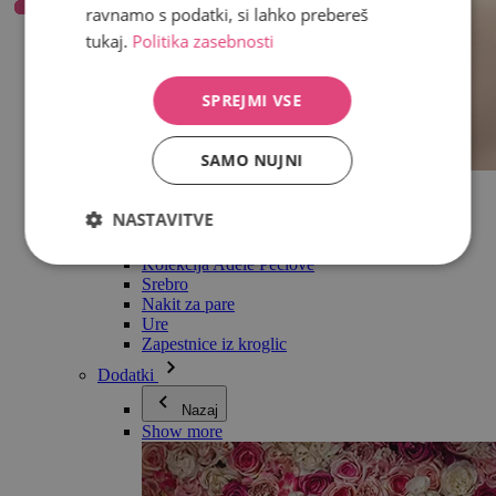
ravnamo s podatki, si lahko prebereš
tukaj.
Politika zasebnosti
SPREJMI VSE
SAMO NUJNI
Vse v kategoriji Nakit
Uhani
NASTAVITVE
Zapestnice
Ogrlice
Kolekcija Adéle Pečlové
Srebro
Nakit za pare
Ure
Zapestnice iz kroglic
Dodatki
Nazaj
Show more