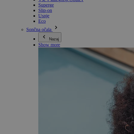
Superge
Slip-on
Usnje
Eco
Sončna očala
Nazaj
Show more