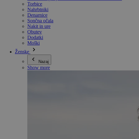
Torbice
Nahrbtniki
Denarnice
Sončna očala
Nakit in ure
Obutev
Dodatki
Moški
Ženske
Nazaj
Show more