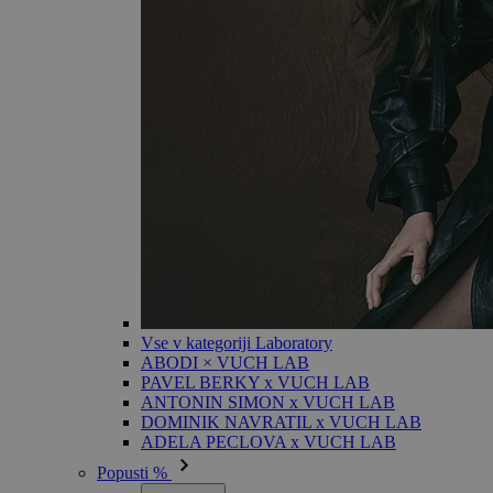
Vse v kategoriji Laboratory
ABODI × VUCH LAB
PAVEL BERKY x VUCH LAB
ANTONIN SIMON x VUCH LAB
DOMINIK NAVRATIL x VUCH LAB
ADELA PECLOVA x VUCH LAB
Popusti %