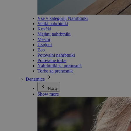
Vse v kategoriji Nahrbtniki
Veliki nahrbtniki
Kovčki
Majhni nahrbtniki
Mestni
Usnjeni
Eco
Potovalni nahrbtniki
Potovalne torbe
Nahrbtniki za prenosnik
Torbe za prenosnik
Denarnice
Nazaj
Show more