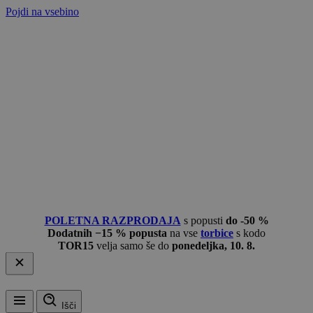
Pojdi na vsebino
POLETNA RAZPRODAJA
s popusti
do -50 %
Dodatnih −15 % popusta
na vse
torbice
s kodo
TOR15
velja samo še do
ponedeljka, 10. 8.
Išči