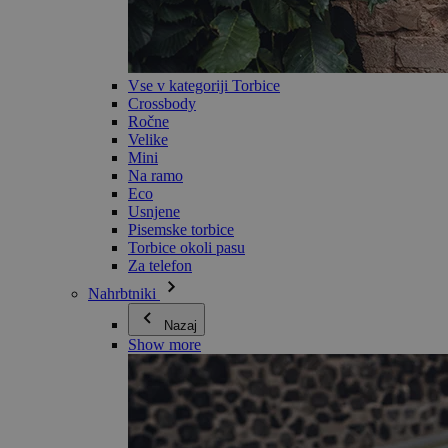
Vse v kategoriji Torbice
Crossbody
Ročne
Velike
Mini
Na ramo
Eco
Usnjene
Pisemske torbice
Torbice okoli pasu
Za telefon
Nahrbtniki
Nazaj
Show more