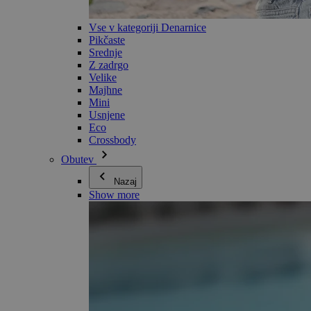
Vse v kategoriji Denarnice
Pikčaste
Srednje
Z zadrgo
Velike
Majhne
Mini
Usnjene
Eco
Crossbody
Obutev
Nazaj
Show more