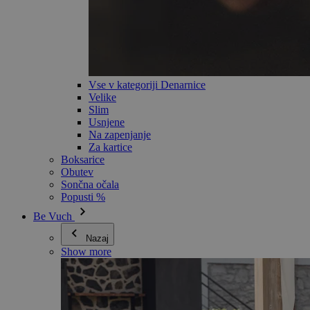
Vse v kategoriji Denarnice
Velike
Slim
Usnjene
Na zapenjanje
Za kartice
Boksarice
Obutev
Sončna očala
Popusti %
Be Vuch
Nazaj
Show more