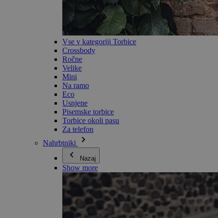
Vse v kategoriji Torbice
Crossbody
Ročne
Velike
Mini
Na ramo
Eco
Usnjene
Pisemske torbice
Torbice okoli pasu
Za telefon
Nahrbtniki
Nazaj
Show more