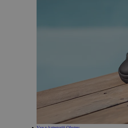
Vse v kategoriji Obutev