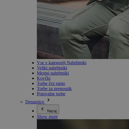
Vse v kategoriji Nahrbtniki
Veliki nahrbtniki
Mestni nahrbtniki
Kovčki
Torbe čez ramo
Torbe za prenosnik
Potovalne torbe
Denarnice
Nazaj
Show more