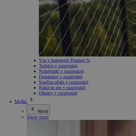
Vse v kategoriji Popusti %
Torbice v razprodaji
Nahrbtniki v razprodaji
Denarnice v razprodaji
Sončna očala v razprodaji
Nakit in ure v razprodaji
Obutev v razprodaji
Moški
Nazaj
Show more