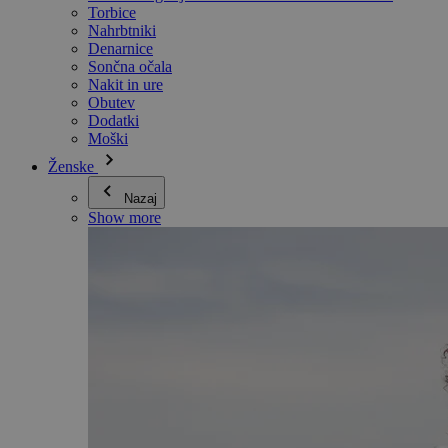
Torbice
Nahrbtniki
Denarnice
Sončna očala
Nakit in ure
Obutev
Dodatki
Moški
Ženske
Nazaj
Show more