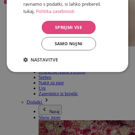
ravnamo s podatki, si lahko prebereš
tukaj.
Politika zasebnosti
SPREJMI VSE
SAMO NUJNI
Vse v kategoriji Nakit
Uhani
NASTAVITVE
Zapestnice
Ogrlice
Kolekcija Adéle Pečlové
Srebro
Nakit za pare
Ure
Zapestnice iz kroglic
Dodatki
Nazaj
Show more