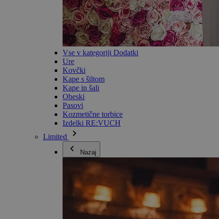
Vse v kategoriji Dodatki
Ure
Kovčki
Kape s šiltom
Kape in šali
Obeski
Pasovi
Kozmetične torbice
Izdelki RE:VUCH
Limited
Nazaj