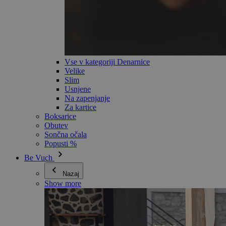
Vse v kategoriji Denarnice
Velike
Slim
Usnjene
Na zapenjanje
Za kartice
Boksarice
Obutev
Sončna očala
Popusti %
Be Vuch
Nazaj
Show more