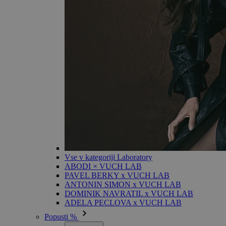
Vse v kategoriji Laboratory
ABODI × VUCH LAB
PAVEL BERKY x VUCH LAB
ANTONIN SIMON x VUCH LAB
DOMINIK NAVRATIL x VUCH LAB
ADELA PECLOVA x VUCH LAB
Popusti %