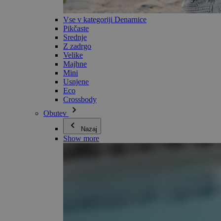
Vse v kategoriji Denarnice
Pikčaste
Srednje
Z zadrgo
Velike
Majhne
Mini
Usnjene
Eco
Crossbody
Obutev
Nazaj
Show more