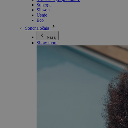
Superge
Slip-on
Usnje
Eco
Sončna očala
Nazaj
Show more