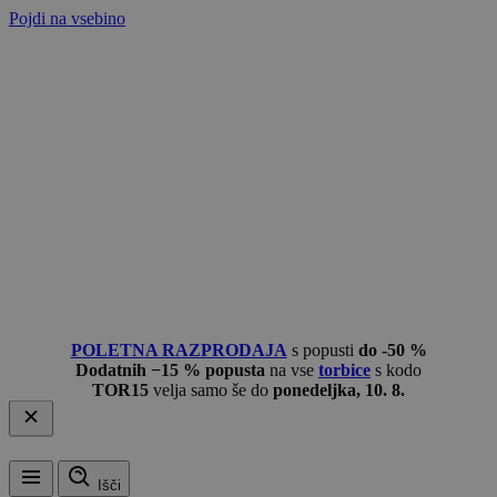
Pojdi na vsebino
POLETNA RAZPRODAJA
s popusti
do -50 %
Dodatnih −15 % popusta
na vse
torbice
s kodo
TOR15
velja samo še do
ponedeljka, 10. 8.
Išči