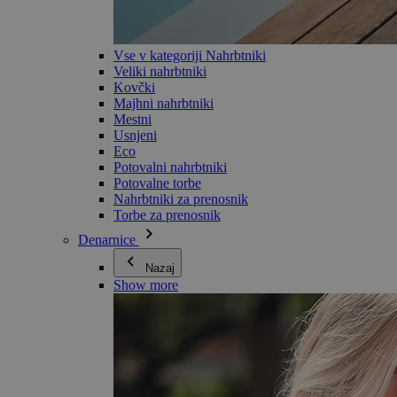
Vse v kategoriji Nahrbtniki
Veliki nahrbtniki
Kovčki
Majhni nahrbtniki
Mestni
Usnjeni
Eco
Potovalni nahrbtniki
Potovalne torbe
Nahrbtniki za prenosnik
Torbe za prenosnik
Denarnice
Nazaj
Show more