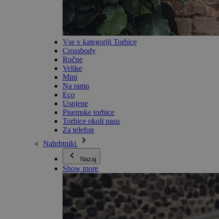
Vse v kategoriji Torbice
Crossbody
Ročne
Velike
Mini
Na ramo
Eco
Usnjene
Pisemske torbice
Torbice okoli pasu
Za telefon
Nahrbtniki
Nazaj
Show more