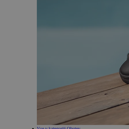
Vse v kategoriji Obutev