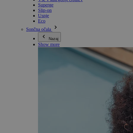
Superge
Slip-on
Usnje
Eco
Sončna očala
Nazaj
Show more