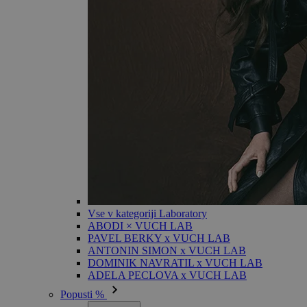
Vse v kategoriji Laboratory
ABODI × VUCH LAB
PAVEL BERKY x VUCH LAB
ANTONIN SIMON x VUCH LAB
DOMINIK NAVRATIL x VUCH LAB
ADELA PECLOVA x VUCH LAB
Popusti %