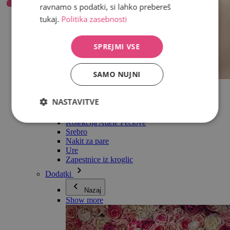
ravnamo s podatki, si lahko prebereš
tukaj.
Politika zasebnosti
SPREJMI VSE
SAMO NUJNI
Vse v kategoriji Nakit
Uhani
NASTAVITVE
Zapestnice
Ogrlice
Kolekcija Adéle Pečlové
Srebro
Nakit za pare
Ure
Zapestnice iz kroglic
Dodatki
Nazaj
Show more