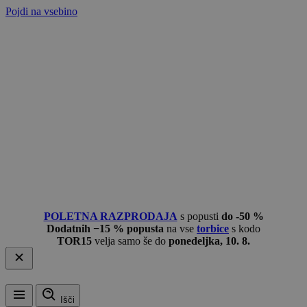
Pojdi na vsebino
POLETNA RAZPRODAJA
s popusti
do -50 %
Dodatnih −15 % popusta
na vse
torbice
s kodo
TOR15
velja samo še do
ponedeljka, 10. 8.
Išči