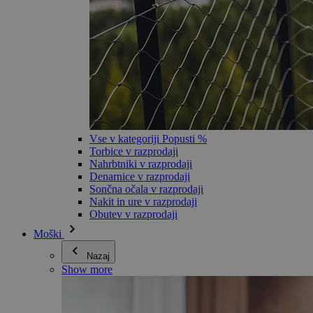
Vse v kategoriji Popusti %
Torbice v razprodaji
Nahrbtniki v razprodaji
Denarnice v razprodaji
Sončna očala v razprodaji
Nakit in ure v razprodaji
Obutev v razprodaji
Moški
Nazaj
Show more