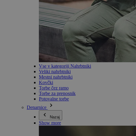
Vse v kategoriji Nahrbtniki
Veliki nahrbtniki
Mestni nahrbtniki
Kovčki
Torbe čez ramo
Torbe za prenosnik
Potovalne torbe
Denarnice
Nazaj
Show more