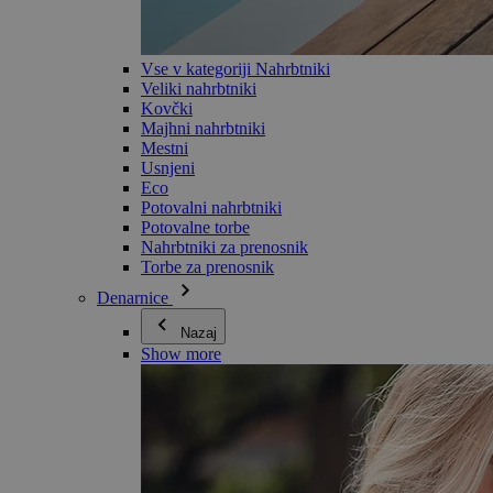
Vse v kategoriji Nahrbtniki
Veliki nahrbtniki
Kovčki
Majhni nahrbtniki
Mestni
Usnjeni
Eco
Potovalni nahrbtniki
Potovalne torbe
Nahrbtniki za prenosnik
Torbe za prenosnik
Denarnice
Nazaj
Show more