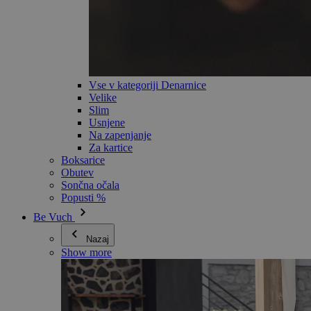
Vse v kategoriji Denarnice
Velike
Slim
Usnjene
Na zapenjanje
Za kartice
Boksarice
Obutev
Sončna očala
Popusti %
Be Vuch
Nazaj
Show more