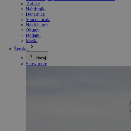
Torbice
Nahrbtniki
Denarnice
Sončna očala
Nakit in ure
Obutev
Dodatki
Moški
Ženske
Nazaj
Show more