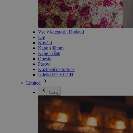
Vse v kategoriji Dodatki
Ure
Kovčki
Kape s šiltom
Kape in šali
Obeski
Pasovi
Kozmetične torbice
Izdelki RE:VUCH
Limited
Nazaj