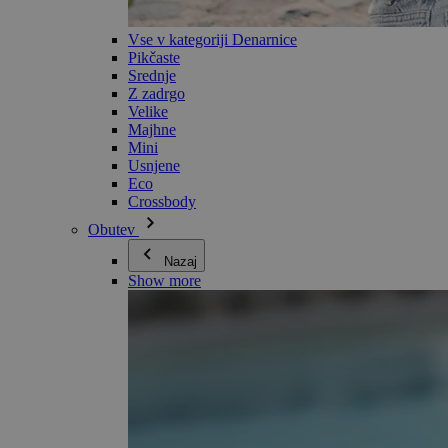
Vse v kategoriji Denarnice
Pikčaste
Srednje
Z zadrgo
Velike
Majhne
Mini
Usnjene
Eco
Crossbody
Obutev
Nazaj
Show more