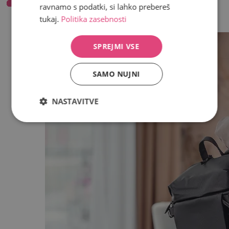
Moški
ravnamo s podatki, si lahko prebereš
tukaj.
Politika zasebnosti
Nazaj
Show more
SPREJMI VSE
SAMO NUJNI
NASTAVITVE