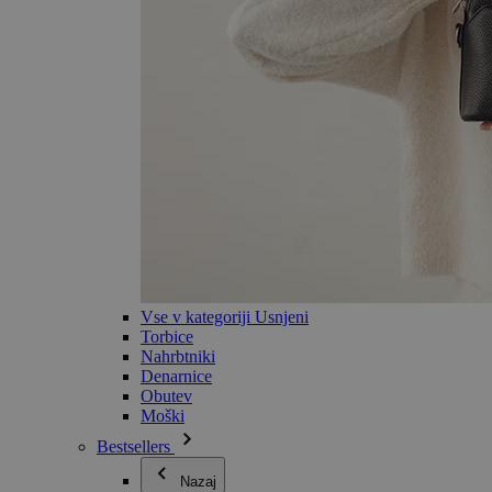
Vse v kategoriji Usnjeni
Torbice
Nahrbtniki
Denarnice
Obutev
Moški
Bestsellers
Nazaj