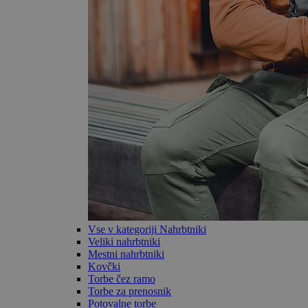
Vse v kategoriji Nahrbtniki
Veliki nahrbtniki
Mestni nahrbtniki
Kovčki
Torbe čez ramo
Torbe za prenosnik
Potovalne torbe