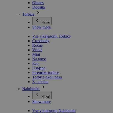
Obutev
Dodatki
Torbice
Nazaj
Show more
Vse v kategoriji Torbice
Crossbody
Ročne
Velike
Mini
Na ramo
Eco
Usnjene
Pisemske torbice
Torbice okoli pasu
Za telefon
Nahrbtniki
Nazaj
Show more
Vse v kategoriji Nahrbtniki