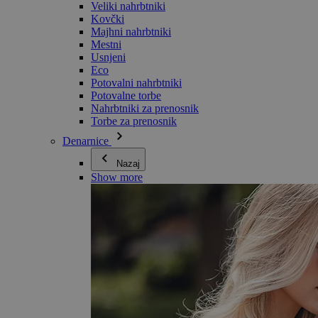
Veliki nahrbtniki
Kovčki
Majhni nahrbtniki
Mestni
Usnjeni
Eco
Potovalni nahrbtniki
Potovalne torbe
Nahrbtniki za prenosnik
Torbe za prenosnik
Denarnice
Nazaj
Show more