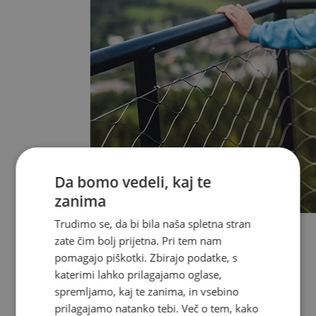
Da bomo vedeli, kaj te
zanima
Vse v kategoriji Popusti %
Trudimo se, da bi bila naša spletna stran
Torbice v razprodaji
zate čim bolj prijetna. Pri tem nam
Nahrbtniki v razprodaji
pomagajo piškotki. Zbirajo podatke, s
Denarnice v razprodaji
Sončna očala v razprodaji
katerimi lahko prilagajamo oglase,
Nakit in ure v razprodaji
spremljamo, kaj te zanima, in vsebino
Obutev v razprodaji
prilagajamo natanko tebi. Več o tem, kako