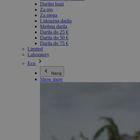
Darilni boni
Za njo
Za njega
Luksuzna darila
Majhna darila
Darila do 25 €
Darila do 50 €
Darila do 75 €
Limited
Laboratory
Eco
Nazaj
Show more