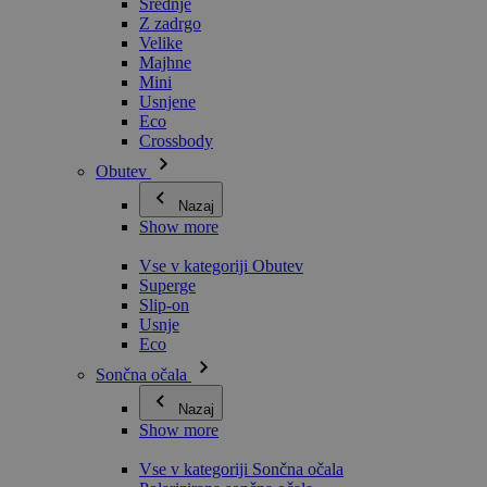
Srednje
Z zadrgo
Velike
Majhne
Mini
Usnjene
Eco
Crossbody
Obutev
Nazaj
Show more
Vse v kategoriji Obutev
Superge
Slip-on
Usnje
Eco
Sončna očala
Nazaj
Show more
Vse v kategoriji Sončna očala