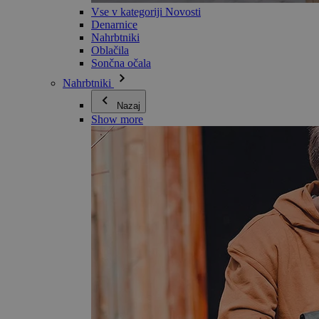
Vse v kategoriji Novosti
Denarnice
Nahrbtniki
Oblačila
Sončna očala
Nahrbtniki
Nazaj
Show more