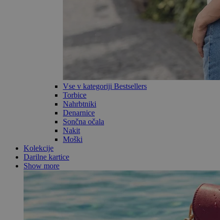
Vse v kategoriji Bestsellers
Torbice
Nahrbtniki
Denarnice
Sončna očala
Nakit
Moški
Kolekcije
Darilne kartice
Show more