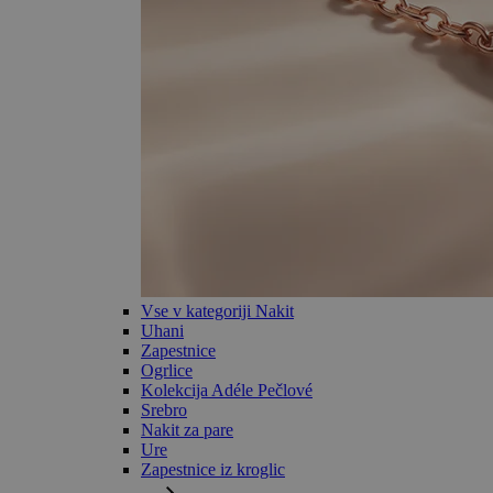
Vse v kategoriji Nakit
Uhani
Zapestnice
Ogrlice
Kolekcija Adéle Pečlové
Srebro
Nakit za pare
Ure
Zapestnice iz kroglic