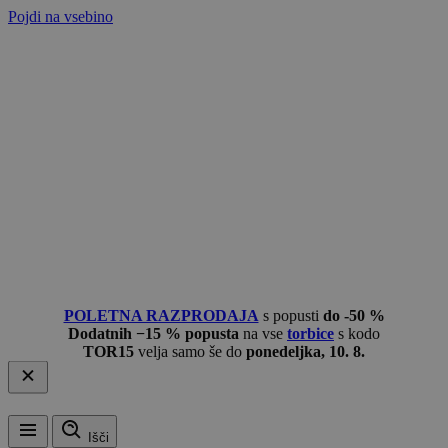
Pojdi na vsebino
POLETNA RAZPRODAJA
s popusti
do -50 %
Dodatnih −15 % popusta
na vse
torbice
s kodo
TOR15
velja samo še do
ponedeljka, 10. 8.
Išči