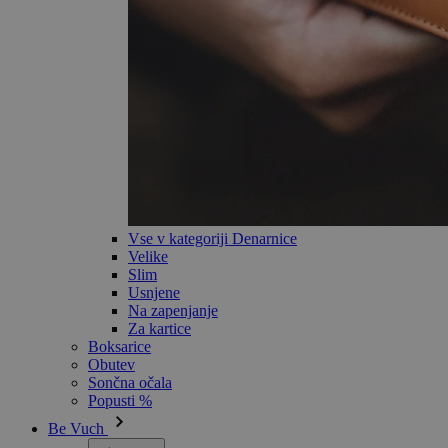
Vse v kategoriji Denarnice
Velike
Slim
Usnjene
Na zapenjanje
Za kartice
Boksarice
Obutev
Sončna očala
Popusti %
Be Vuch