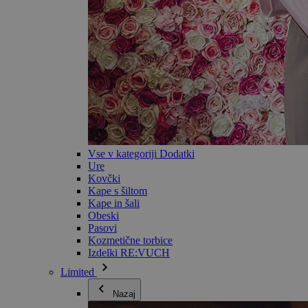
Vse v kategoriji Dodatki
Ure
Kovčki
Kape s šiltom
Kape in šali
Obeski
Pasovi
Kozmetične torbice
Izdelki RE:VUCH
Limited
Nazaj