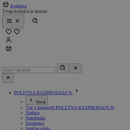
Košarica
Tvoja košarica je prazna
Išči
Meni
Zapri
Priljubljeno
Prijavi se
Košarica
POLETNA RAZPRODAJA %
Nazaj
Vse v kategoriji POLETNA RAZPRODAJA %
Torbice
Nahrbtniki
Denarnice
Sončna očala