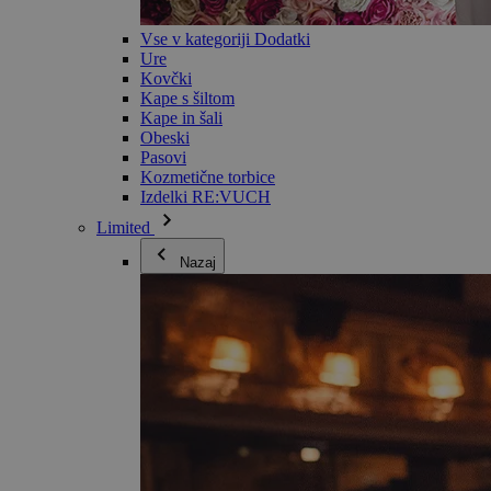
Vse v kategoriji Dodatki
Ure
Kovčki
Kape s šiltom
Kape in šali
Obeski
Pasovi
Kozmetične torbice
Izdelki RE:VUCH
Limited
Nazaj