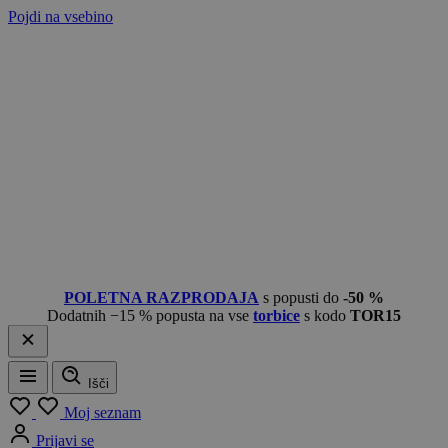
Pojdi na vsebino
POLETNA RAZPRODAJA
s popusti do
-50 %
Dodatnih −15 % popusta na vse
torbice
s kodo
TOR15
Išči
Meni
Moj seznam
Prijavi se