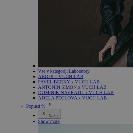
Vse v kategoriji Laboratory
ABODI × VUCH LAB
PAVEL BERKY x VUCH LAB
ANTONIN SIMON x VUCH LAB
DOMINIK NAVRATIL x VUCH LAB
ADELA PECLOVA x VUCH LAB
Popusti %
Nazaj
Show more