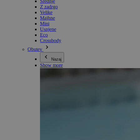
Srednje
Z zadrgo
Velike
Majhne
Mini
Usnjene
Eco
Crossbody
Obutev
Nazaj
Show more