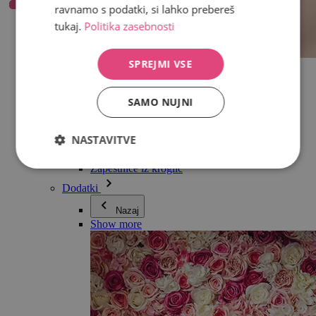
ravnamo s podatki, si lahko prebereš
tukaj.
Politika zasebnosti
SPREJMI VSE
Vse v kategoriji Nakit
Uhani
Zapestnice
SAMO NUJNI
Ogrlice
Kolekcija Adéle Pečlové
Srebro
NASTAVITVE
Nakit za pare
Ure
Zapestnice iz kroglic
Dodatki
Nazaj
Show more