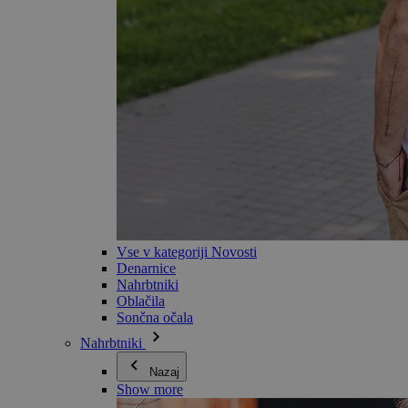
Vse v kategoriji Novosti
Denarnice
Nahrbtniki
Oblačila
Sončna očala
Nahrbtniki
Nazaj
Show more