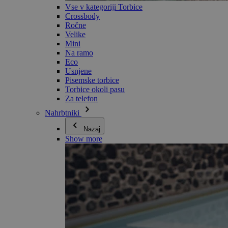
Vse v kategoriji Torbice
Crossbody
Ročne
Velike
Mini
Na ramo
Eco
Usnjene
Pisemske torbice
Torbice okoli pasu
Za telefon
Nahrbtniki
Nazaj
Show more