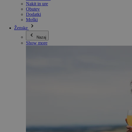
Nakit in ure
Obutev
Dodatki
Moški
Ženske
Nazaj
Show more