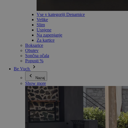
Vse v kategoriji Denarnice
Velike
Slim
Usnjene
Na zapenjanje
Za kartice
Boksarice
Obutev
Sončna očala
Popusti %
Be Vuch
Nazaj
Show more