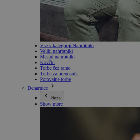
Vse v kategoriji Nahrbtniki
Veliki nahrbtniki
Mestni nahrbtniki
Kovčki
Torbe čez ramo
Torbe za prenosnik
Potovalne torbe
Denarnice
Nazaj
Show more