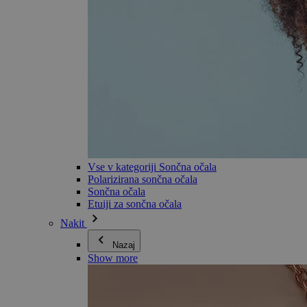
Vse v kategoriji Sončna očala
Polarizirana sončna očala
Sončna očala
Etuiji za sončna očala
Nakit
Nazaj
Show more