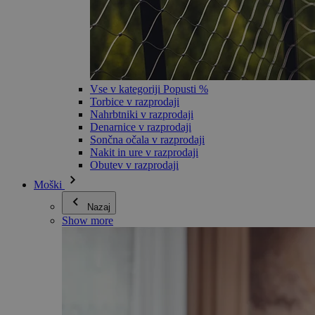
Vse v kategoriji Popusti %
Torbice v razprodaji
Nahrbtniki v razprodaji
Denarnice v razprodaji
Sončna očala v razprodaji
Nakit in ure v razprodaji
Obutev v razprodaji
Moški
Nazaj
Show more