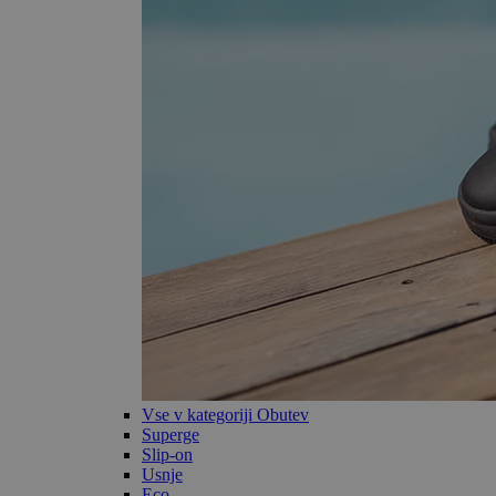
Vse v kategoriji Obutev
Superge
Slip-on
Usnje
Eco