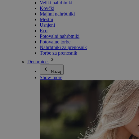
Veliki nahrbtniki
Kovčki
Majhni nahrbtniki
Mestni
Usnjeni
Eco
Potovalni nahrbtniki
Potovalne torbe
Nahrbtniki za prenosnik
Torbe za prenosnik
Denarnice
Nazaj
Show more