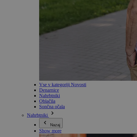
Vse v kategoriji Novosti
Denarnice
Nahrbtniki
Oblačila
Sončna očala
Nahrbtniki
Nazaj
Show more