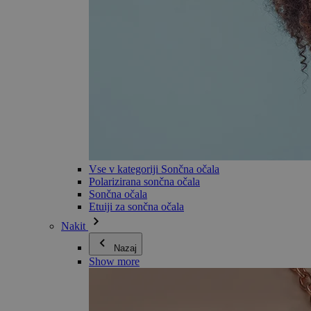
Vse v kategoriji Sončna očala
Polarizirana sončna očala
Sončna očala
Etuiji za sončna očala
Nakit
Nazaj
Show more