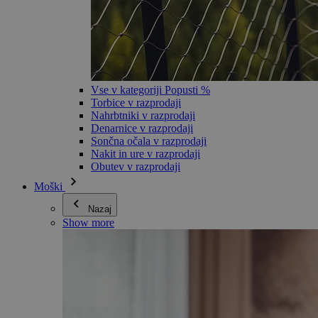
Vse v kategoriji Popusti %
Torbice v razprodaji
Nahrbtniki v razprodaji
Denarnice v razprodaji
Sončna očala v razprodaji
Nakit in ure v razprodaji
Obutev v razprodaji
Moški
Nazaj
Show more