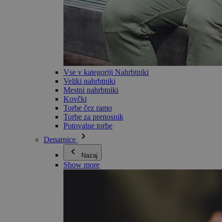
Vse v kategoriji Nahrbtniki
Veliki nahrbtniki
Mestni nahrbtniki
Kovčki
Torbe čez ramo
Torbe za prenosnik
Potovalne torbe
Denarnice
Nazaj
Show more