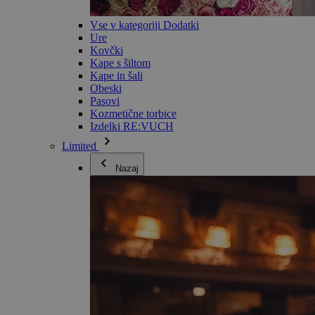
Vse v kategoriji Dodatki
Ure
Kovčki
Kape s šiltom
Kape in šali
Obeski
Pasovi
Kozmetične torbice
Izdelki RE:VUCH
Limited
Nazaj