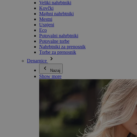
Veliki nahrbtniki
Kovčki
Majhni nahrbtniki
Mestni
Usnjeni
Eco
Potovalni nahrbtniki
Potovalne torbe
Nahrbtniki za prenosnik
Torbe za prenosnik
Denarnice
Nazaj
Show more