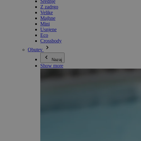
Srednje
Z zadrgo
Velike
Majhne
Mini
Usnjene
Eco
Crossbody
Obutev
Nazaj
Show more