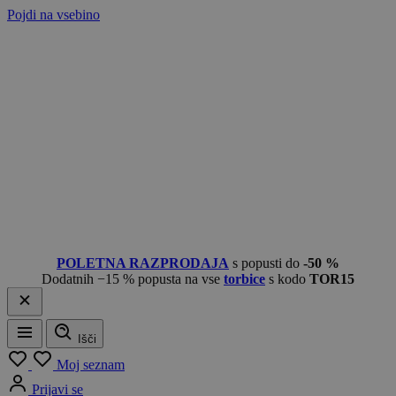
Pojdi na vsebino
POLETNA RAZPRODAJA
s popusti do
-50 %
Dodatnih −15 % popusta na vse
torbice
s kodo
TOR15
Išči
Meni
Moj seznam
Prijavi se