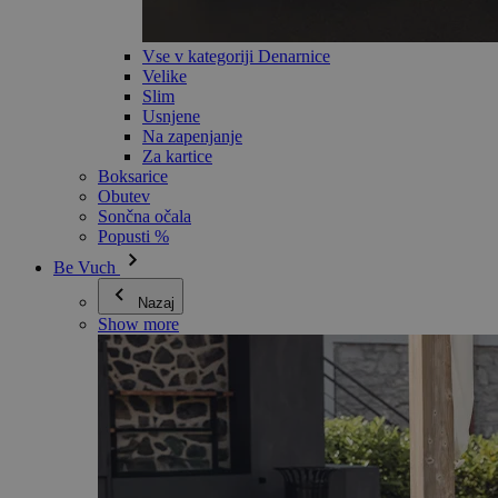
Vse v kategoriji Denarnice
Velike
Slim
Usnjene
Na zapenjanje
Za kartice
Boksarice
Obutev
Sončna očala
Popusti %
Be Vuch
Nazaj
Show more