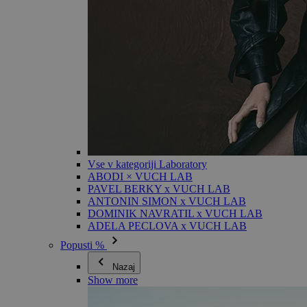
Vse v kategoriji Laboratory
ABODI × VUCH LAB
PAVEL BERKY x VUCH LAB
ANTONIN SIMON x VUCH LAB
DOMINIK NAVRATIL x VUCH LAB
ADELA PECLOVA x VUCH LAB
Popusti %
Nazaj
Show more