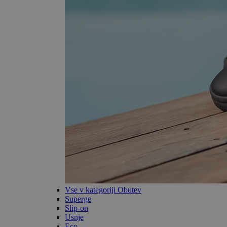
Vse v kategoriji Obutev
Superge
Slip-on
Usnje
Eco