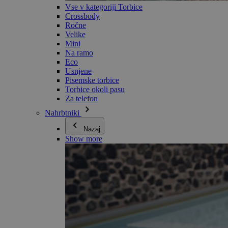
Vse v kategoriji Torbice
Crossbody
Ročne
Velike
Mini
Na ramo
Eco
Usnjene
Pisemske torbice
Torbice okoli pasu
Za telefon
Nahrbtniki
Nazaj
Show more