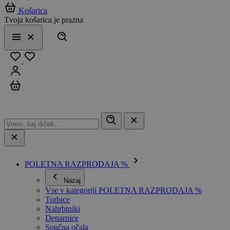
Košarica
Tvoja košarica je prazna
Išči
Meni
Zapri
Priljubljeno
Prijavi se
Košarica
POLETNA RAZPRODAJA %
Nazaj
Vse v kategoriji POLETNA RAZPRODAJA %
Torbice
Nahrbtniki
Denarnice
Sončna očala