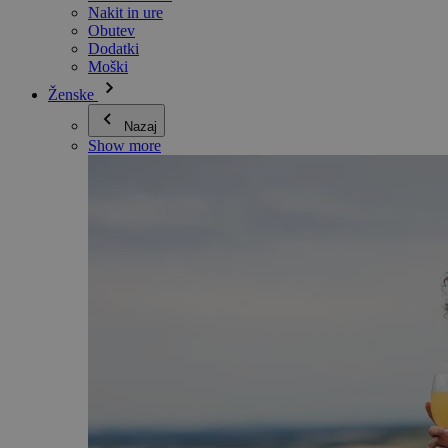
Nakit in ure
Obutev
Dodatki
Moški
Ženske
Nazaj
Show more