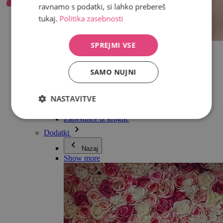
ravnamo s podatki, si lahko prebereš
tukaj.
Politika zasebnosti
SPREJMI VSE
Vse v kategoriji Nakit
Uhani
Zapestnice
SAMO NUJNI
Ogrlice
Kolekcija Adéle Pečlové
Srebro
NASTAVITVE
Nakit za pare
Ure
Zapestnice iz kroglic
Dodatki
Nazaj
Show more