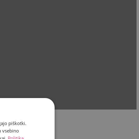
ajo piškotki.
n vsebino
kaj.
Politika