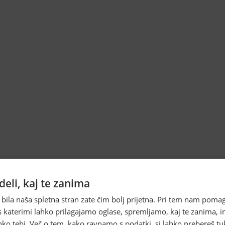
eli, kaj te zanima
 bila naša spletna stran zate čim bolj prijetna. Pri tem nam pomag
s katerimi lahko prilagajamo oglase, spremljamo, kaj te zanima, i
ko tebi. Več o tem, kako ravnamo s podatki, si lahko prebereš tu