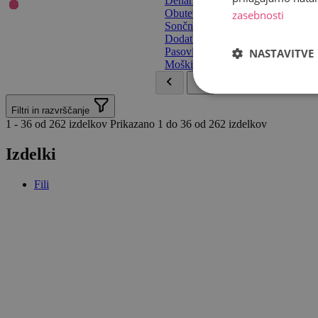
Denarnice
(57)
Obutev
(0)
zasebnosti
Sončna očala
(0)
Dodatki
(100)
Pasovi
(0)
NASTAVITVE
Moški
(0)
Filtri in razvrščanje
1 - 36 od 262 izdelkov
Prikazano 1 do 36 od 262 izdelkov
Izdelki
Fili