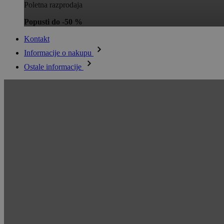
Poletna razprodaja
Popusti do -50 %
Kontakt
Informacije o nakupu
Ostale informacije