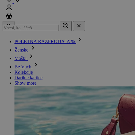
Prijavi se
Košarica
POLETNA RAZPRODAJA %
Ženske
Moški
Be Vuch
Kolekcije
Darilne kartice
Show more