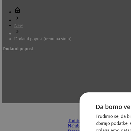
New
Dodatni popust
(trenutna stran)
Dodatni popust
Da bomo ved
Trudimo se, da bi
Torbice
(67)
Zbirajo podatke, 
Nahrbtniki
(37)
prilagajamo natan