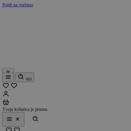
Pojdi na vsebino
Išči
Meni
Moj seznam
Prijavi se
Košarica
Tvoja košarica je prazna
Išči
Meni
Zapri
Priljubljeno