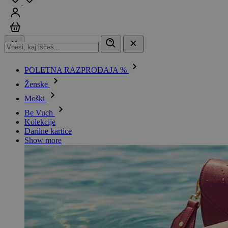
Prijavi se
Košarica
POLETNA RAZPRODAJA %
Ženske
Moški
Be Vuch
Kolekcije
Darilne kartice
Show more