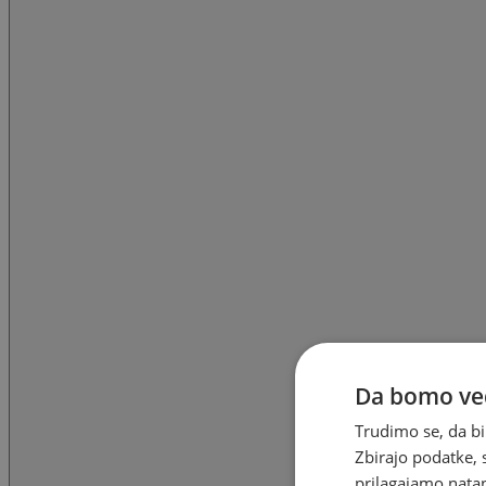
Da bomo ved
Trudimo se, da bi
Zbirajo podatke, 
prilagajamo natan