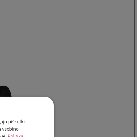
ajo piškotki.
n vsebino
kaj.
Politika