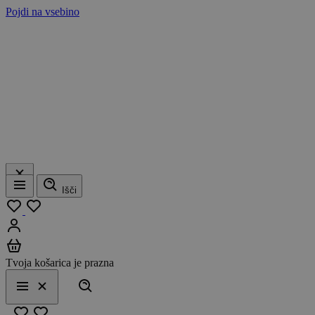
Pojdi na vsebino
Išči
Meni
Moj seznam
Prijavi se
Košarica
Tvoja košarica je prazna
Išči
Meni
Zapri
Priljubljeno