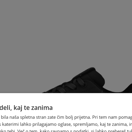
eli, kaj te zanima
 bila naša spletna stran zate čim bolj prijetna. Pri tem nam pomag
s katerimi lahko prilagajamo oglase, spremljamo, kaj te zanima, i
ko tebi. Več o tem, kako ravnamo s podatki, si lahko prebereš tu