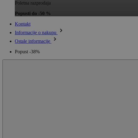
Poletna razprodaja
Popusti do -50 %
Kontakt
Informacije o nakupu
Ostale informacije
Popust -38%