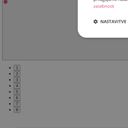
zasebnosti
NASTAVITVE
1
2
3
4
5
6
7
8