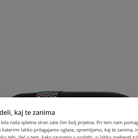
eli, kaj te zanima
 bila naša spletna stran zate čim bolj prijetna. Pri tem nam pomag
s katerimi lahko prilagajamo oglase, spremljamo, kaj te zanima, i
ko tebi. Več o tem, kako ravnamo s podatki, si lahko prebereš tu