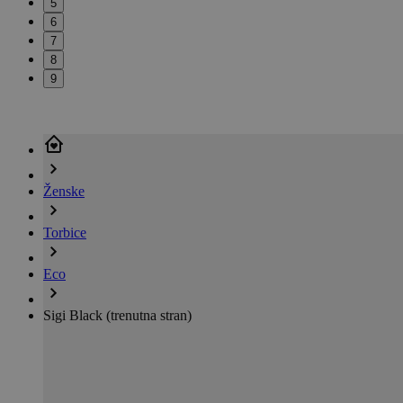
5
6
7
8
9
Ženske
Torbice
Eco
Sigi Black
(trenutna stran)