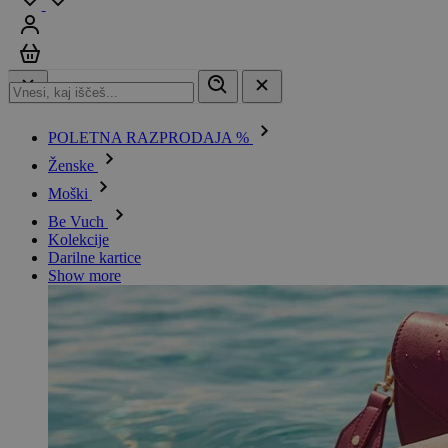
Prijavi se
Košarica
POLETNA RAZPRODAJA %
Ženske
Moški
Be Vuch
Kolekcije
Darilne kartice
Show more