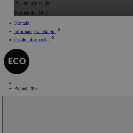
Poletna razprodaja
Popusti do -50 %
Kontakt
Informacije o nakupu
Ostale informacije
Popust -28%