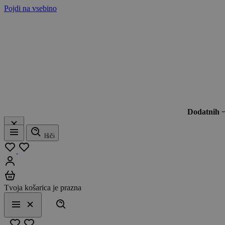
Pojdi na vsebino
Dodatnih 
Išči
Meni
Moj seznam
Prijavi se
Košarica
Tvoja košarica je prazna
Išči
Meni
Zapri
Priljubljeno