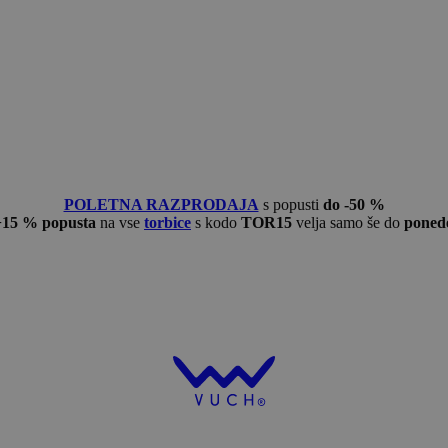
POLETNA RAZPRODAJA
s popusti
do -50 %
−15 % popusta
na vse
torbice
s kodo
TOR15
velja samo še do
ponede