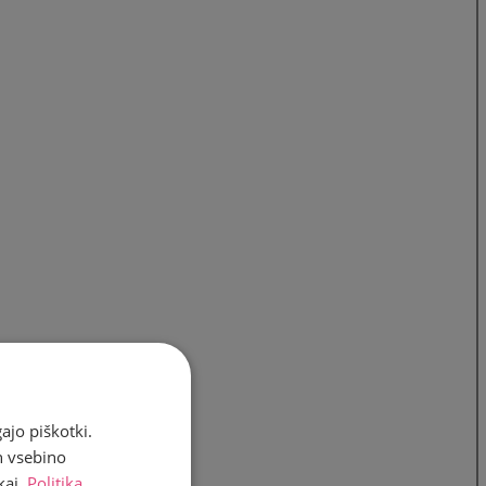
ajo piškotki.
n vsebino
kaj.
Politika