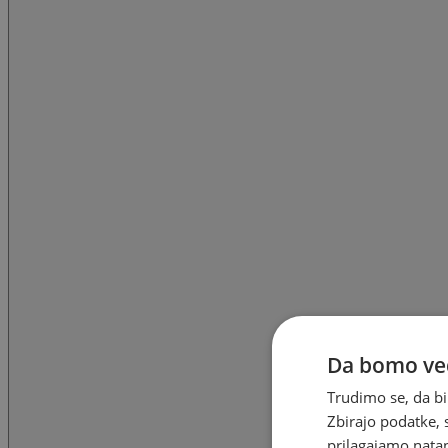
Da bomo ved
Trudimo se, da bi
Zbirajo podatke, 
prilagajamo natan