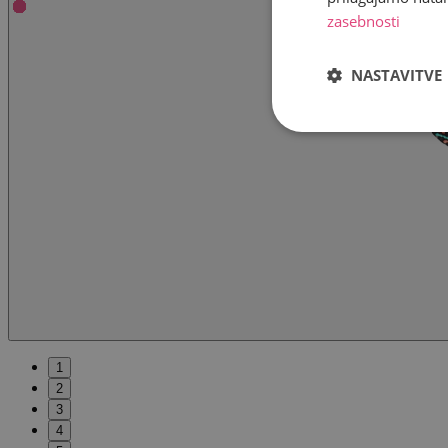
zasebnosti
NASTAVITVE
1
2
3
4