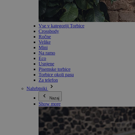
Vse v kategoriji Torbice
Crossbody
Ročne
Velike
Mini
Na ramo
Eco
Usnjene
Pisemske torbice
Torbice okoli pasu
Za telefon
Nahrbtniki
Nazaj
Show more