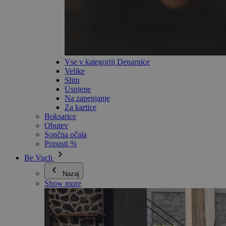
Vse v kategoriji Denarnice
Velike
Slim
Usnjene
Na zapenjanje
Za kartice
Boksarice
Obutev
Sončna očala
Popusti %
Be Vuch
Nazaj
Show more