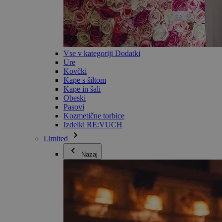
Vse v kategoriji Dodatki
Ure
Kovčki
Kape s šiltom
Kape in šali
Obeski
Pasovi
Kozmetične torbice
Izdelki RE:VUCH
Limited
Nazaj