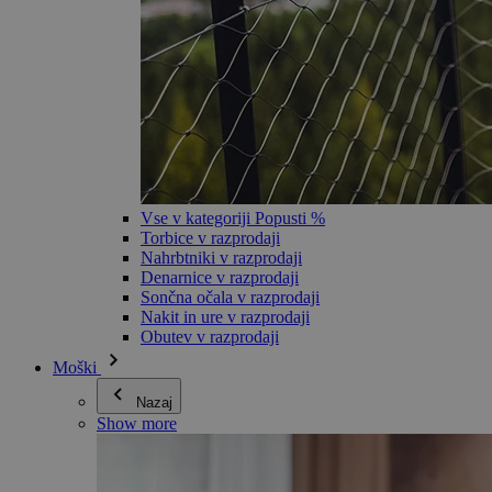
Vse v kategoriji Popusti %
Torbice v razprodaji
Nahrbtniki v razprodaji
Denarnice v razprodaji
Sončna očala v razprodaji
Nakit in ure v razprodaji
Obutev v razprodaji
Moški
Nazaj
Show more