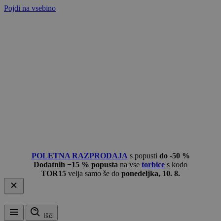
Pojdi na vsebino
POLETNA RAZPRODAJA
s popusti
do -50 %
Dodatnih −15 % popusta
na vse
torbice
s kodo
TOR15
velja samo še do
ponedeljka, 10. 8.
Išči