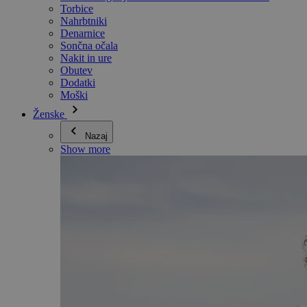
Torbice
Nahrbtniki
Denarnice
Sončna očala
Nakit in ure
Obutev
Dodatki
Moški
Ženske
Nazaj
Show more