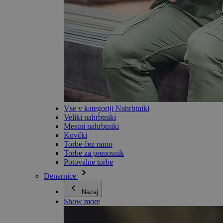
Vse v kategoriji Nahrbtniki
Veliki nahrbtniki
Mestni nahrbtniki
Kovčki
Torbe čez ramo
Torbe za prenosnik
Potovalne torbe
Denarnice
Nazaj
Show more