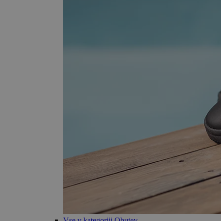
Vse v kategoriji Obutev