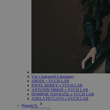
Vse v kategoriji Laboratory
ABODI × VUCH LAB
PAVEL BERKY x VUCH LAB
ANTONIN SIMON x VUCH LAB
DOMINIK NAVRATIL x VUCH LAB
ADELA PECLOVA x VUCH LAB
Popusti %