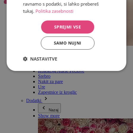
ravnamo s podatki, si lahko prebereš
tukaj.
Politika zasebnosti
SPREJMI VSE
SAMO NUJNI
Vse v kategoriji Nakit
Uhani
NASTAVITVE
Zapestnice
Ogrlice
Kolekcija Adéle Pečlové
Srebro
Nakit za pare
Ure
Zapestnice iz kroglic
Dodatki
Nazaj
Show more