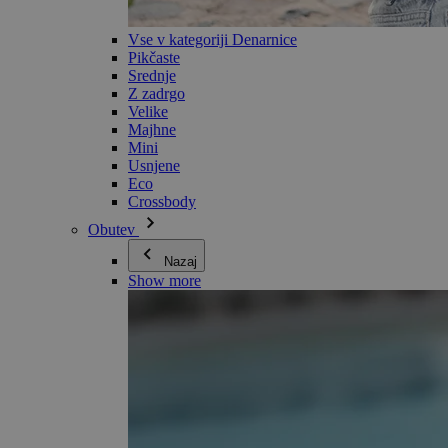
Vse v kategoriji Denarnice
Pikčaste
Srednje
Z zadrgo
Velike
Majhne
Mini
Usnjene
Eco
Crossbody
Obutev
Nazaj
Show more