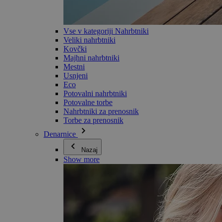
Vse v kategoriji Nahrbtniki
Veliki nahrbtniki
Kovčki
Majhni nahrbtniki
Mestni
Usnjeni
Eco
Potovalni nahrbtniki
Potovalne torbe
Nahrbtniki za prenosnik
Torbe za prenosnik
Denarnice
Nazaj
Show more