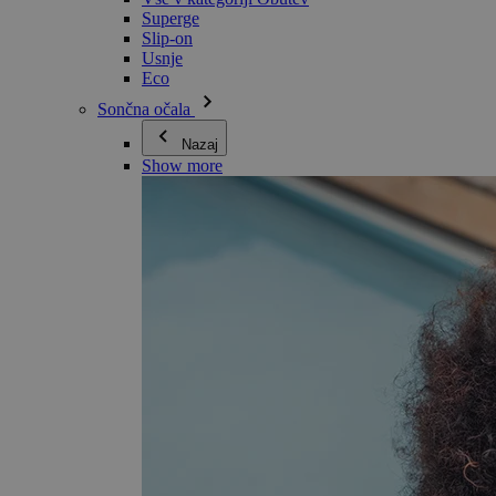
Superge
Slip-on
Usnje
Eco
Sončna očala
Nazaj
Show more