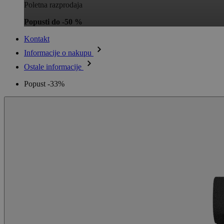
Poletna razprodaja
Popusti do -50 %
Kontakt
Informacije o nakupu
Ostale informacije
Popust -33%