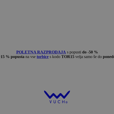
POLETNA RAZPRODAJA
s popusti
do -50 %
−15 % popusta
na vse
torbice
s kodo
TOR15
velja samo še do
ponede