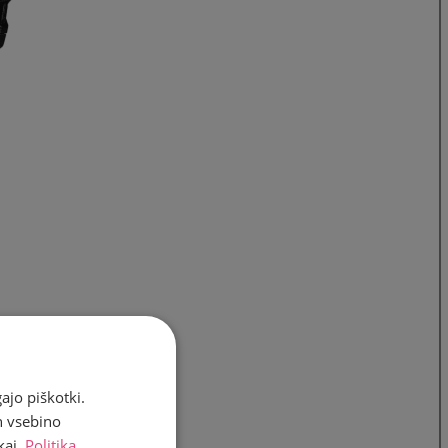
ajo piškotki.
n vsebino
kaj.
Politika