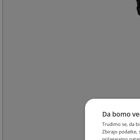
Da bomo ved
Trudimo se, da bi
Zbirajo podatke, 
prilagajamo natan