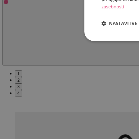
zasebnosti
NASTAVITVE
1
2
3
4