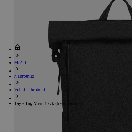
Moški
Nahrbtniki
Veliki nahrbtniki
Tayte Big Men Black
(trenutna stran)