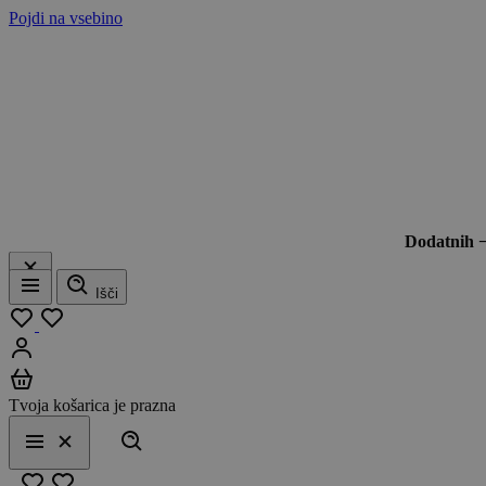
Pojdi na vsebino
Dodatnih 
Išči
Meni
Moj seznam
Prijavi se
Košarica
Tvoja košarica je prazna
Išči
Meni
Zapri
Priljubljeno