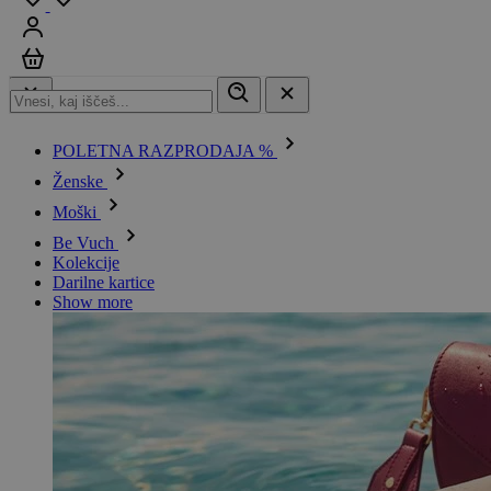
Prijavi se
Košarica
POLETNA RAZPRODAJA %
Ženske
Moški
Be Vuch
Kolekcije
Darilne kartice
Show more