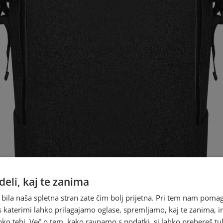
eli, kaj te zanima
 bila naša spletna stran zate čim bolj prijetna. Pri tem nam pomag
s katerimi lahko prilagajamo oglase, spremljamo, kaj te zanima, i
ko tebi. Več o tem, kako ravnamo s podatki, si lahko prebereš tu