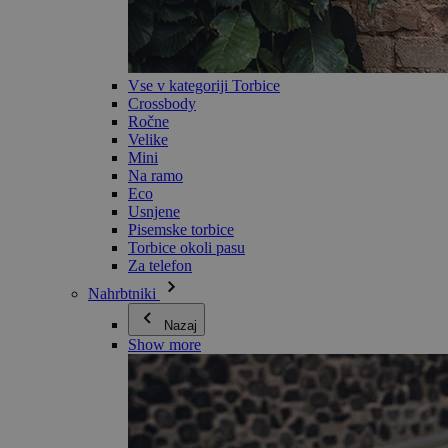
Vse v kategoriji Torbice
Crossbody
Ročne
Velike
Mini
Na ramo
Eco
Usnjene
Pisemske torbice
Torbice okoli pasu
Za telefon
Nahrbtniki
Nazaj
Show more