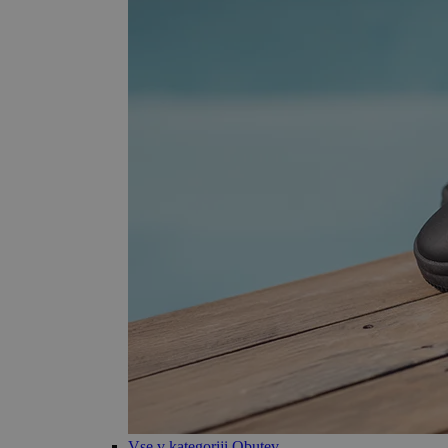
Vse v kategoriji Obutev