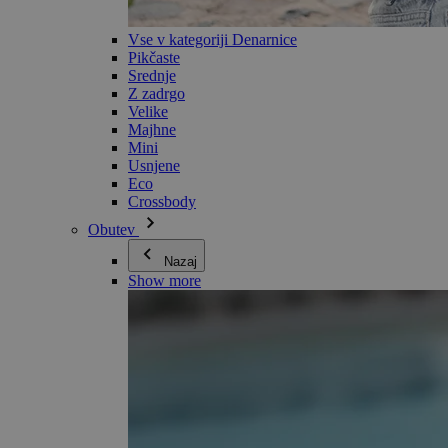
Vse v kategoriji Denarnice
Pikčaste
Srednje
Z zadrgo
Velike
Majhne
Mini
Usnjene
Eco
Crossbody
Obutev
Nazaj
Show more