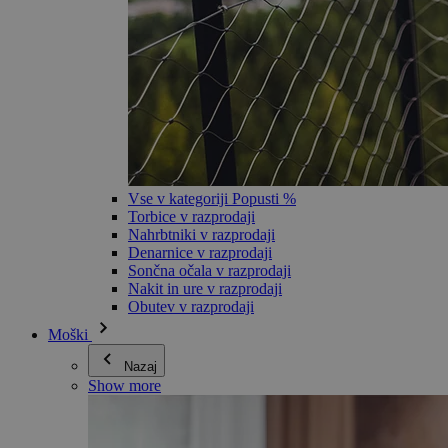
Vse v kategoriji Popusti %
Torbice v razprodaji
Nahrbtniki v razprodaji
Denarnice v razprodaji
Sončna očala v razprodaji
Nakit in ure v razprodaji
Obutev v razprodaji
Moški
Nazaj
Show more