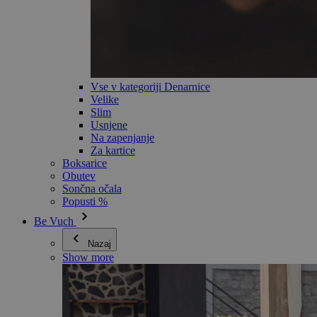
Vse v kategoriji Denarnice
Velike
Slim
Usnjene
Na zapenjanje
Za kartice
Boksarice
Obutev
Sončna očala
Popusti %
Be Vuch
Nazaj
Show more