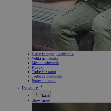
Vse v kategoriji Nahrbtniki
Veliki nahrbtniki
Mestni nahrbtniki
Kovčki
Torbe čez ramo
Torbe za prenosnik
Potovalne torbe
Denarnice
Nazaj
Show more