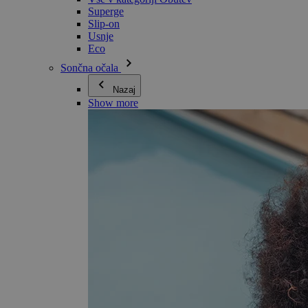
Superge
Slip-on
Usnje
Eco
Sončna očala
Nazaj
Show more