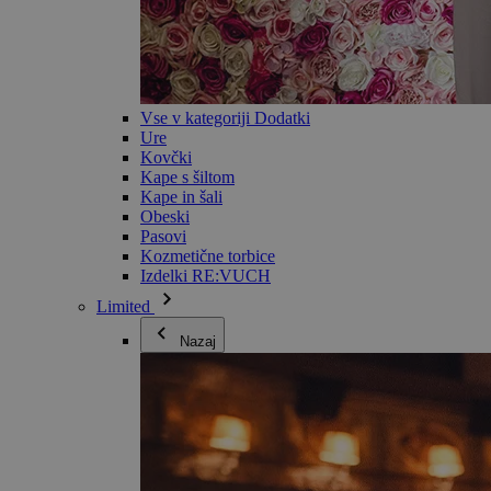
Vse v kategoriji Dodatki
Ure
Kovčki
Kape s šiltom
Kape in šali
Obeski
Pasovi
Kozmetične torbice
Izdelki RE:VUCH
Limited
Nazaj