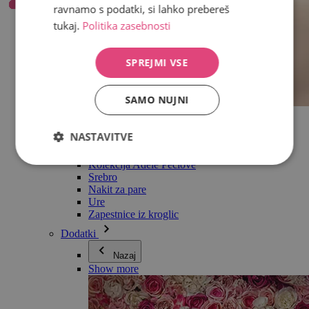
ravnamo s podatki, si lahko prebereš
tukaj.
Politika zasebnosti
SPREJMI VSE
SAMO NUJNI
Vse v kategoriji Nakit
Uhani
NASTAVITVE
Zapestnice
Ogrlice
Kolekcija Adéle Pečlové
Srebro
Nakit za pare
Ure
Zapestnice iz kroglic
Dodatki
Nazaj
Show more