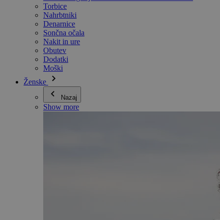
Torbice
Nahrbtniki
Denarnice
Sončna očala
Nakit in ure
Obutev
Dodatki
Moški
Ženske
Nazaj
Show more