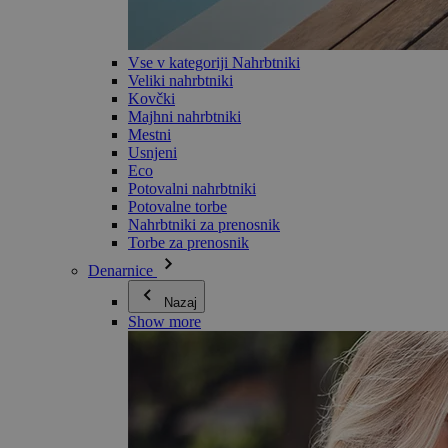
Vse v kategoriji Nahrbtniki
Veliki nahrbtniki
Kovčki
Majhni nahrbtniki
Mestni
Usnjeni
Eco
Potovalni nahrbtniki
Potovalne torbe
Nahrbtniki za prenosnik
Torbe za prenosnik
Denarnice
Nazaj
Show more