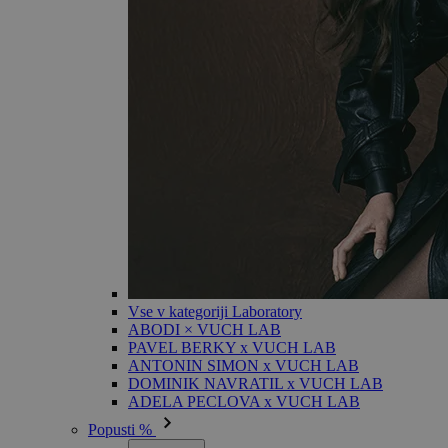
Vse v kategoriji Laboratory
ABODI × VUCH LAB
PAVEL BERKY x VUCH LAB
ANTONIN SIMON x VUCH LAB
DOMINIK NAVRATIL x VUCH LAB
ADELA PECLOVA x VUCH LAB
Popusti %