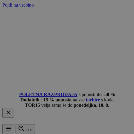
Pojdi na vsebino
POLETNA RAZPRODAJA
s popusti
do -50 %
Dodatnih −15 % popusta
na vse
torbice
s kodo
TOR15
velja samo še do
ponedeljka, 10. 8.
Išči